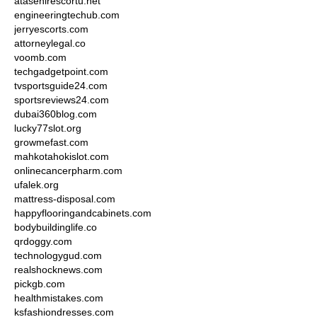
atasehirescortu.net
engineeringtechub.com
jerryescorts.com
attorneylegal.co
voomb.com
techgadgetpoint.com
tvsportsguide24.com
sportsreviews24.com
dubai360blog.com
lucky77slot.org
growmefast.com
mahkotahokislot.com
onlinecancerpharm.com
ufalek.org
mattress-disposal.com
happyflooringandcabinets.com
bodybuildinglife.co
qrdoggy.com
technologygud.com
realshocknews.com
pickgb.com
healthmistakes.com
ksfashiondresses.com