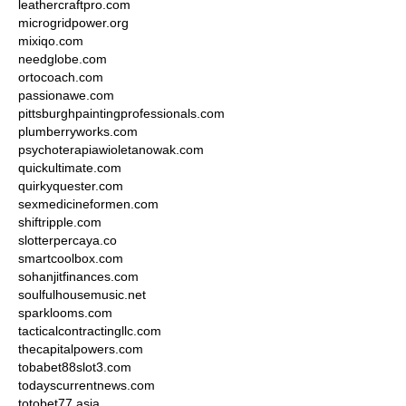
leathercraftpro.com
microgridpower.org
mixiqo.com
needglobe.com
ortocoach.com
passionawe.com
pittsburghpaintingprofessionals.com
plumberryworks.com
psychoterapiawioletanowak.com
quickultimate.com
quirkyquester.com
sexmedicineformen.com
shiftripple.com
slotterpercaya.co
smartcoolbox.com
sohanjitfinances.com
soulfulhousemusic.net
sparklooms.com
tacticalcontractingllc.com
thecapitalpowers.com
tobabet88slot3.com
todayscurrentnews.com
totobet77.asia