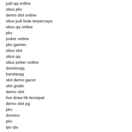
judi qq online
situs pkv
demo slot online
situs judi bola terpercaya
situs qq online
pkv
poker online
pkv games
situs slot
situs qq
situs poker online
dominoqq
bandarqq
slot demo gacor
slot gratis
demo slot
live draw hk tercepat
demo slot pg
pkv
domino
pkv
qiu qiu