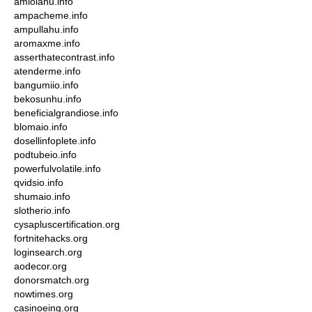
amiolahu.info
ampacheme.info
ampullahu.info
aromaxme.info
asserthatecontrast.info
atenderme.info
bangumiio.info
bekosunhu.info
beneficialgrandiose.info
blomaio.info
dosellinfoplete.info
podtubeio.info
powerfulvolatile.info
qvidsio.info
shumaio.info
slotherio.info
cysapluscertification.org
fortnitehacks.org
loginsearch.org
aodecor.org
donorsmatch.org
nowtimes.org
casinoeing.org