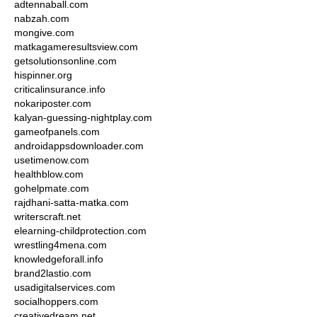
adtennaball.com
nabzah.com
mongive.com
matkagameresultsview.com
getsolutionsonline.com
hispinner.org
criticalinsurance.info
nokariposter.com
kalyan-guessing-nightplay.com
gameofpanels.com
androidappsdownloader.com
usetimenow.com
healthblow.com
gohelpmate.com
rajdhani-satta-matka.com
writerscraft.net
elearning-childprotection.com
wrestling4mena.com
knowledgeforall.info
brand2lastio.com
usadigitalservices.com
socialhoppers.com
creativedream.net