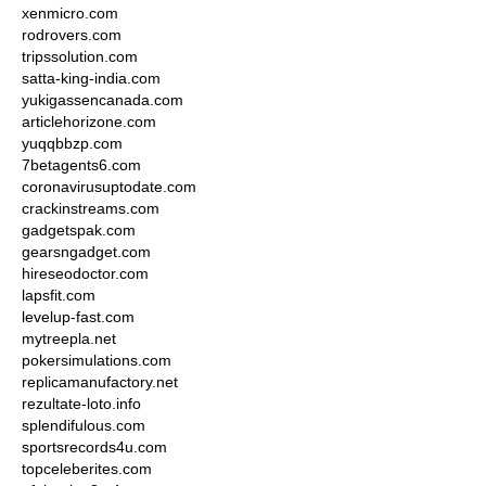
xenmicro.com
rodrovers.com
tripssolution.com
satta-king-india.com
yukigassencanada.com
articlehorizone.com
yuqqbbzp.com
7betagents6.com
coronavirusuptodate.com
crackinstreams.com
gadgetspak.com
gearsngadget.com
hireseodoctor.com
lapsfit.com
levelup-fast.com
mytreepla.net
pokersimulations.com
replicamanufactory.net
rezultate-loto.info
splendifulous.com
sportsrecords4u.com
topceleberites.com