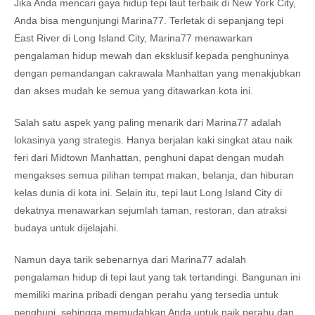
Jika Anda mencari gaya hidup tepi laut terbaik di New York City,
Anda bisa mengunjungi Marina77. Terletak di sepanjang tepi
East River di Long Island City, Marina77 menawarkan
pengalaman hidup mewah dan eksklusif kepada penghuninya
dengan pemandangan cakrawala Manhattan yang menakjubkan
dan akses mudah ke semua yang ditawarkan kota ini.
Salah satu aspek yang paling menarik dari Marina77 adalah
lokasinya yang strategis. Hanya berjalan kaki singkat atau naik
feri dari Midtown Manhattan, penghuni dapat dengan mudah
mengakses semua pilihan tempat makan, belanja, dan hiburan
kelas dunia di kota ini. Selain itu, tepi laut Long Island City di
dekatnya menawarkan sejumlah taman, restoran, dan atraksi
budaya untuk dijelajahi.
Namun daya tarik sebenarnya dari Marina77 adalah
pengalaman hidup di tepi laut yang tak tertandingi. Bangunan ini
memiliki marina pribadi dengan perahu yang tersedia untuk
penghuni, sehingga memudahkan Anda untuk naik perahu dan