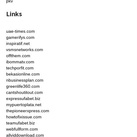
pkv
Links
uae-times.com
gamerifys.com
inspiratif.net
vsmsnetworks.com
offthem.com
ibommatv.com
techporfit.com
bekasionline.com
nbusinessplan.com
greenlife360.com
cantshoutitout.com
expressufabet.biz
mypuertoplata.net
thepioneerxpress.com
howtofixissue.com
teamufabet.biz
webfullform.com
allviddownload.com