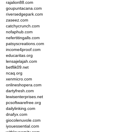
rajalion88.com
goupuntacana.com
riversedgepark.com
zaseez.com
catchycrunch.com
nofaphub.com
nefertitingalls.com
patsyscreations.com
income4proof.com
educaritas.org
lensajelajah.com
betflik09.net
ncaq.org
xenmicro.com
onlineshopera.com
dartyfresh.com
lewisenterprises.net
pcsoftwarefree.org
dailylinking.com
dnafyx.com
giocolenuvole.com
iyouessential.com