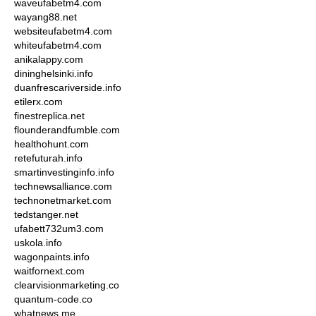
waveufabetm4.com
wayang88.net
websiteufabetm4.com
whiteufabetm4.com
anikalappy.com
dininghelsinki.info
duanfrescariverside.info
etilerx.com
finestreplica.net
flounderandfumble.com
healthohunt.com
retefuturah.info
smartinvestinginfo.info
technewsalliance.com
technonetmarket.com
tedstanger.net
ufabett732um3.com
uskola.info
wagonpaints.info
waitfornext.com
clearvisionmarketing.co
quantum-code.co
whatnews.me