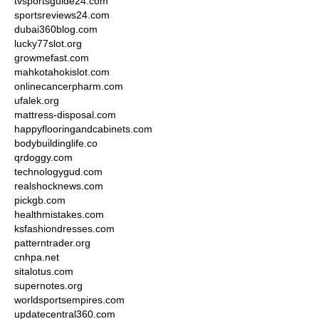
tvsportsguide24.com
sportsreviews24.com
dubai360blog.com
lucky77slot.org
growmefast.com
mahkotahokislot.com
onlinecancerpharm.com
ufalek.org
mattress-disposal.com
happyflooringandcabinets.com
bodybuildinglife.co
qrdoggy.com
technologygud.com
realshocknews.com
pickgb.com
healthmistakes.com
ksfashiondresses.com
patterntrader.org
cnhpa.net
sitalotus.com
supernotes.org
worldsportsempires.com
updatecentral360.com