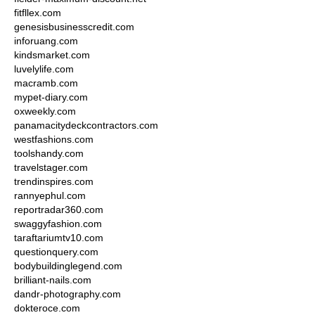
fitfllex.com
genesisbusinesscredit.com
inforuang.com
kindsmarket.com
luvelylife.com
macramb.com
mypet-diary.com
oxweekly.com
panamacitydeckcontractors.com
westfashions.com
toolshandy.com
travelstager.com
trendinspires.com
rannyephul.com
reportradar360.com
swaggyfashion.com
taraftariumtv10.com
questionquery.com
bodybuildinglegend.com
brilliant-nails.com
dandr-photography.com
dokteroce.com