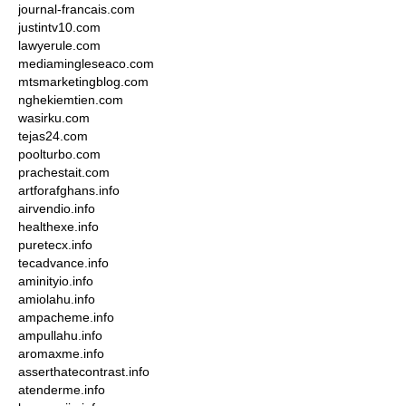
journal-francais.com
justintv10.com
lawyerule.com
mediamingleseaco.com
mtsmarketingblog.com
nghekiemtien.com
wasirku.com
tejas24.com
poolturbo.com
prachestait.com
artforafghans.info
airvendio.info
healthexe.info
puretecx.info
tecadvance.info
aminityio.info
amiolahu.info
ampacheme.info
ampullahu.info
aromaxme.info
asserthatecontrast.info
atenderme.info