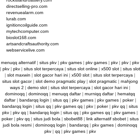
rockislandroastery.com
directselling-pro.com
revenuealarm.com
lurab.com
ignitioncoilguide.com
mytechcomputer.com
bioslot168.com
artsandcraftsauthority.com
webservicelive.com
menuqq alternatif
|
situs pkv
|
pkv games
|
pkv games
|
pkv
|
pkv
|
pkv
|
pkv
|
pkv
|
situs slot terpercaya
|
situs slot online
|
x500 slot
|
situs slot
|
slot maxwin
|
slot gacor hari ini
|
x500 slot
|
situs slot terpercaya
|
situs slot gacor
|
slot demo pragmatic play
|
slot pragmatic
|
mahjong
ways 2
|
demo slot
|
situs slot terpercaya
|
slot gacor hari ini
|
dominoqq
|
dominoqq
|
menuqq daftar
|
murniqq daftar
|
hematqq
daftar
|
bandarqq login
|
situs qq
|
pkv games
|
pkv games
|
poker
|
bandarqq login
|
situs qq
|
pkv games qq
|
pkv
|
poker
|
pkv qq
|
situs
pkv
|
pkv qq
|
bandarqq login
|
situs qq
|
pkv games qq
|
pkv games
|
poker
|
pkv qq
|
situs judi bola
|
sbobet88
|
link alternatif sbobet
|
situs
judi bola resmi
|
dominoqq login
|
bandarqq
|
pkv games
|
dominoqq
pkv
|
qq
|
pkv games
|
pkv