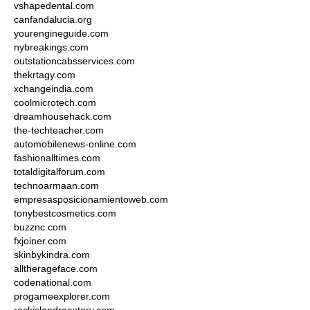
vshapedental.com
canfandalucia.org
yourengineguide.com
nybreakings.com
outstationcabsservices.com
thekrtagy.com
xchangeindia.com
coolmicrotech.com
dreamhousehack.com
the-techteacher.com
automobilenews-online.com
fashionalltimes.com
totaldigitalforum.com
technoarmaan.com
empresasposicionamientoweb.com
tonybestcosmetics.com
buzznc.com
fxjoiner.com
skinbykindra.com
alltherageface.com
codenational.com
progameexplorer.com