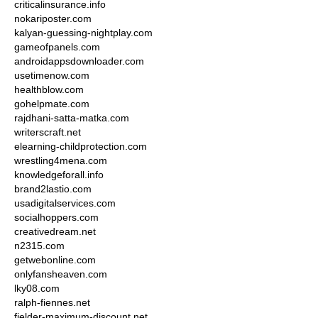
criticalinsurance.info
nokariposter.com
kalyan-guessing-nightplay.com
gameofpanels.com
androidappsdownloader.com
usetimenow.com
healthblow.com
gohelpmate.com
rajdhani-satta-matka.com
writerscraft.net
elearning-childprotection.com
wrestling4mena.com
knowledgeforall.info
brand2lastio.com
usadigitalservices.com
socialhoppers.com
creativedream.net
n2315.com
getwebonline.com
onlyfansheaven.com
lky08.com
ralph-fiennes.net
fielder-maximum-discount.net