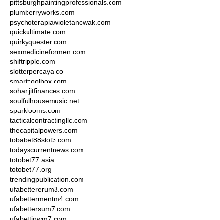
pittsburghpaintingprofessionals.com
plumberryworks.com
psychoterapiawioletanowak.com
quickultimate.com
quirkyquester.com
sexmedicineformen.com
shiftripple.com
slotterpercaya.co
smartcoolbox.com
sohanjitfinances.com
soulfulhousemusic.net
sparklooms.com
tacticalcontractingllc.com
thecapitalpowers.com
tobabet88slot3.com
todayscurrentnews.com
totobet77.asia
totobet77.org
trendingpublication.com
ufabettererum3.com
ufabettermentm4.com
ufabettersum7.com
ufabettinwm7.com