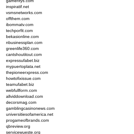
gamerifys.com
inspiratif.net
vsmsnetworks.com
offthem.com
ibommatv.com
techporfit.com
bekasionline.com
nbusinessplan.com
greenlife360.com
cantshoutitout.com
expressufabet.biz
mypuertoplata.net
thepioneerxpress.com
howtofixissue.com
teamufabet.biz
webfullform.com
allviddownload.com
decorsmag.com
gamblingcasinonews.com
universitiesofamerica.net
progameofbrands.com
qbreview.org
servicewueste.org