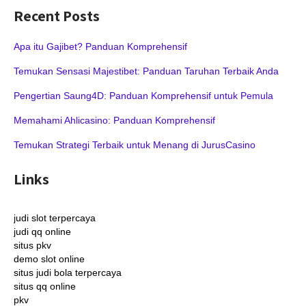
Recent Posts
Apa itu Gajibet? Panduan Komprehensif
Temukan Sensasi Majestibet: Panduan Taruhan Terbaik Anda
Pengertian Saung4D: Panduan Komprehensif untuk Pemula
Memahami Ahlicasino: Panduan Komprehensif
Temukan Strategi Terbaik untuk Menang di JurusCasino
Links
judi slot terpercaya
judi qq online
situs pkv
demo slot online
situs judi bola terpercaya
situs qq online
pkv