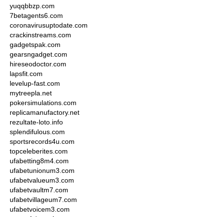
yuqqbbzp.com
7betagents6.com
coronavirusuptodate.com
crackinstreams.com
gadgetspak.com
gearsngadget.com
hireseodoctor.com
lapsfit.com
levelup-fast.com
mytreepla.net
pokersimulations.com
replicamanufactory.net
rezultate-loto.info
splendifulous.com
sportsrecords4u.com
topceleberites.com
ufabetting8m4.com
ufabetunionum3.com
ufabetvalueum3.com
ufabetvaultm7.com
ufabetvillageum7.com
ufabetvoicem3.com