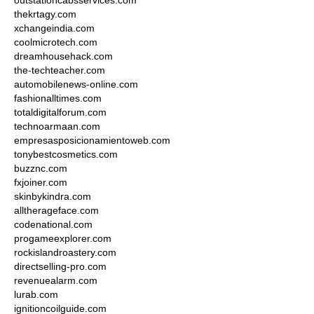
outstationcabsservices.com
thekrtagy.com
xchangeindia.com
coolmicrotech.com
dreamhousehack.com
the-techteacher.com
automobilenews-online.com
fashionalltimes.com
totaldigitalforum.com
technoarmaan.com
empresasposicionamientoweb.com
tonybestcosmetics.com
buzznc.com
fxjoiner.com
skinbykindra.com
alltherageface.com
codenational.com
progameexplorer.com
rockislandroastery.com
directselling-pro.com
revenuealarm.com
lurab.com
ignitioncoilguide.com