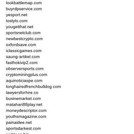
lookbattlemap.com
buyrdpservice.com
yesport.net
tostylo.com
yougetthat.net
sportsnetclub.com
newbestcrypto.com
oxfordsave.com
iclassicgames.com
saung-artikel.com
fasthokivip2.com
observersports.com
cryptominingplus.com
aquinoticiaspe.com
longhairedfrenchbulldog.com
lawyersforhire.co
businemarket.com
matahari88play.net
moneydescriptor.com
youthsmagazine.com
painaidee.net
sportsdarkest.com