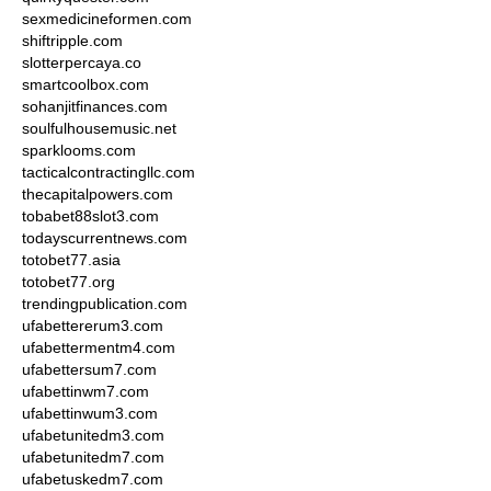
sexmedicineformen.com
shiftripple.com
slotterpercaya.co
smartcoolbox.com
sohanjitfinances.com
soulfulhousemusic.net
sparklooms.com
tacticalcontractingllc.com
thecapitalpowers.com
tobabet88slot3.com
todayscurrentnews.com
totobet77.asia
totobet77.org
trendingpublication.com
ufabettererum3.com
ufabettermentm4.com
ufabettersum7.com
ufabettinwm7.com
ufabettinwum3.com
ufabetunitedm3.com
ufabetunitedm7.com
ufabetuskedm7.com