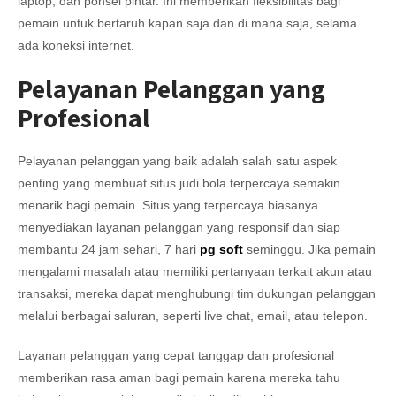
laptop, dan ponsel pintar. Ini memberikan fleksibilitas bagi
pemain untuk bertaruh kapan saja dan di mana saja, selama
ada koneksi internet.
Pelayanan Pelanggan yang
Profesional
Pelayanan pelanggan yang baik adalah salah satu aspek
penting yang membuat situs judi bola terpercaya semakin
menarik bagi pemain. Situs yang terpercaya biasanya
menyediakan layanan pelanggan yang responsif dan siap
membantu 24 jam sehari, 7 hari
pg soft
seminggu. Jika pemain
mengalami masalah atau memiliki pertanyaan terkait akun atau
transaksi, mereka dapat menghubungi tim dukungan pelanggan
melalui berbagai saluran, seperti live chat, email, atau telepon.
Layanan pelanggan yang cepat tanggap dan profesional
memberikan rasa aman bagi pemain karena mereka tahu