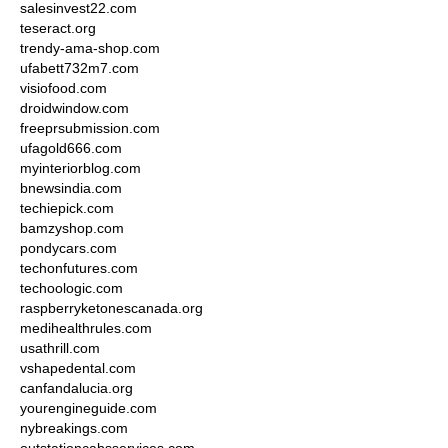
salesinvest22.com
teseract.org
trendy-ama-shop.com
ufabett732m7.com
visiofood.com
droidwindow.com
freeprsubmission.com
ufagold666.com
myinteriorblog.com
bnewsindia.com
techiepick.com
bamzyshop.com
pondycars.com
techonfutures.com
techoologic.com
raspberryketonescanada.org
medihealthrules.com
usathrill.com
vshapedental.com
canfandalucia.org
yourengineguide.com
nybreakings.com