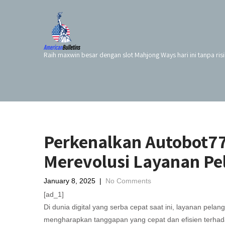
Raih maxwin besar dengan slot Mahjong Ways hari ini tanpa risiko
Perkenalkan Autobot77
Merevolusi Layanan Pe
January 8, 2025
|
No Comments
[ad_1]
Di dunia digital yang serba cepat saat ini, layanan pel
mengharapkan tanggapan yang cepat dan efisien terhada