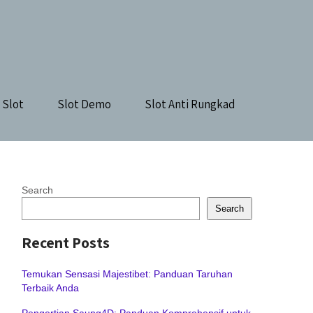
 Slot
Slot Demo
Slot Anti Rungkad
Search
Search
Recent Posts
Temukan Sensasi Majestibet: Panduan Taruhan
Terbaik Anda