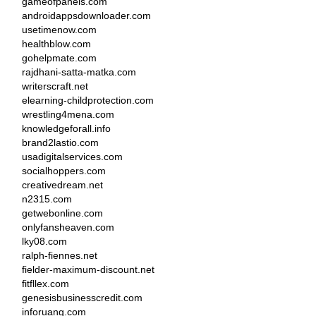
gameofpanels.com
androidappsdownloader.com
usetimenow.com
healthblow.com
gohelpmate.com
rajdhani-satta-matka.com
writerscraft.net
elearning-childprotection.com
wrestling4mena.com
knowledgeforall.info
brand2lastio.com
usadigitalservices.com
socialhoppers.com
creativedream.net
n2315.com
getwebonline.com
onlyfansheaven.com
lky08.com
ralph-fiennes.net
fielder-maximum-discount.net
fitfllex.com
genesisbusinesscredit.com
inforuang.com