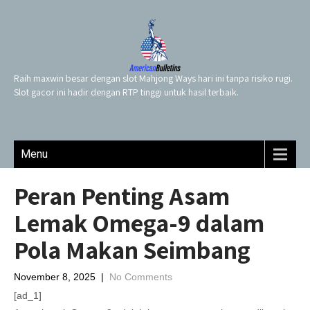
Raih maxwin besar dengan slot Mahjong Ways hari ini tanpa risiko rugi.
Slot gacor ini hadir dengan RTP tinggi untuk hasil terbaik.
Menu
Peran Penting Asam
Lemak Omega-9 dalam
Pola Makan Seimbang
November 8, 2025
|
No Comments
[ad_1]