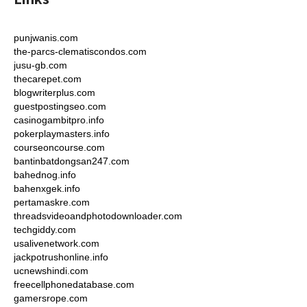
punjwanis.com
the-parcs-clematiscondos.com
jusu-gb.com
thecarepet.com
blogwriterplus.com
guestpostingseo.com
casinogambitpro.info
pokerplaymasters.info
courseoncourse.com
bantinbatdongsan247.com
bahednog.info
bahenxgek.info
pertamaskre.com
threadsvideoandphotodownloader.com
techgiddy.com
usalivenetwork.com
jackpotrushonline.info
ucnewshindi.com
freecellphonedatabase.com
gamersrope.com