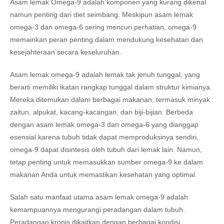
Asam lemak Omega-9 adalah komponen yang kurang dikenal
namun penting dari diet seimbang. Meskipun asam lemak
omega-3 dan omega-6 sering mencuri perhatian, omega-9
memainkan peran penting dalam mendukung kesehatan dan
kesejahteraan secara keseluruhan.
Asam lemak omega-9 adalah lemak tak jenuh tunggal, yang
berarti memiliki ikatan rangkap tunggal dalam struktur kimianya.
Mereka ditemukan dalam berbagai makanan, termasuk minyak
zaitun, alpukat, kacang-kacangan, dan biji-bijian. Berbeda
dengan asam lemak omega-3 dan omega-6 yang dianggap
esensial karena tubuh tidak dapat memproduksinya sendiri,
omega-9 dapat disintesis oleh tubuh dari lemak lain. Namun,
tetap penting untuk memasukkan sumber omega-9 ke dalam
makanan Anda untuk memastikan kesehatan yang optimal.
Salah satu manfaat utama asam lemak omega-9 adalah
kemampuannya mengurangi peradangan dalam tubuh.
Peradangan kronis dikaitkan dengan berbagai kondisi