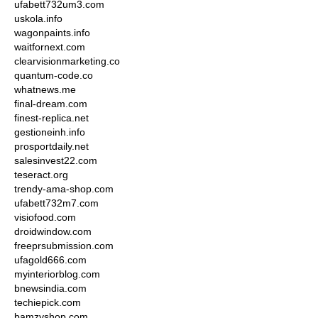
ufabett732um3.com
uskola.info
wagonpaints.info
waitfornext.com
clearvisionmarketing.co
quantum-code.co
whatnews.me
final-dream.com
finest-replica.net
gestioneinh.info
prosportdaily.net
salesinvest22.com
teseract.org
trendy-ama-shop.com
ufabett732m7.com
visiofood.com
droidwindow.com
freeprsubmission.com
ufagold666.com
myinteriorblog.com
bnewsindia.com
techiepick.com
bamzyshop.com