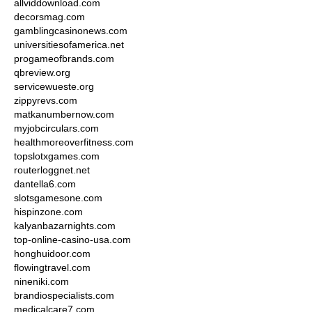
allviddownload.com
decorsmag.com
gamblingcasinonews.com
universitiesofamerica.net
progameofbrands.com
qbreview.org
servicewueste.org
zippyrevs.com
matkanumbernow.com
myjobcirculars.com
healthmoreoverfitness.com
topslotxgames.com
routerloggnet.net
dantella6.com
slotsgamesone.com
hispinzone.com
kalyanbazarnights.com
top-online-casino-usa.com
honghuidoor.com
flowingtravel.com
nineniki.com
brandiospecialists.com
medicalcare7.com