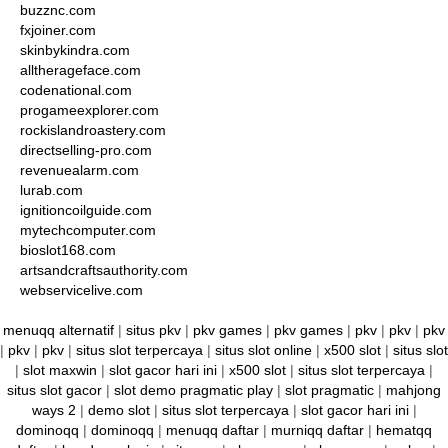
buzznc.com
fxjoiner.com
skinbykindra.com
alltherageface.com
codenational.com
progameexplorer.com
rockislandroastery.com
directselling-pro.com
revenuealarm.com
lurab.com
ignitioncoilguide.com
mytechcomputer.com
bioslot168.com
artsandcraftsauthority.com
webservicelive.com
menuqq alternatif
|
situs pkv
|
pkv games
|
pkv games
|
pkv
|
pkv
|
pkv
|
pkv
|
pkv
|
situs slot terpercaya
|
situs slot online
|
x500 slot
|
situs slot
|
slot maxwin
|
slot gacor hari ini
|
x500 slot
|
situs slot terpercaya
|
situs slot gacor
|
slot demo pragmatic play
|
slot pragmatic
|
mahjong
ways 2
|
demo slot
|
situs slot terpercaya
|
slot gacor hari ini
|
dominoqq
|
dominoqq
|
menuqq daftar
|
murniqq daftar
|
hematqq