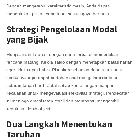
Dengan mengetahui karakteristik mesin, Anda dapat
menentukan pilihan yang tepat sesuai gaya bermain.
Strategi Pengelolaan Modal
yang Bijak
Menjalankan taruhan dengan dana terbatas memerlukan
rencana matang. Kelola saldo dengan menetapkan batas harian
agar tidak cepat habis. Pisahkan sebagian dana untuk sesi
berikutnya agar dapat bertahan saat mengalami rentetan
putaran tanpa hasil. Catat setiap kemenangan maupun
kekalahan untuk mengevaluasi efektivitas strategi. Pendekatan
ini menjaga emosi tetap stabil dan membantu mengambil
keputusan lebih objektif.
Dua Langkah Menentukan
Taruhan