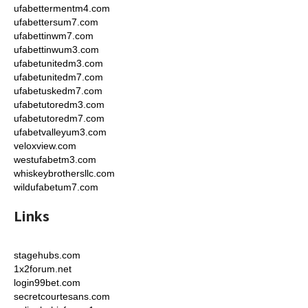
ufabettermentm4.com
ufabettersum7.com
ufabettinwm7.com
ufabettinwum3.com
ufabetunitedm3.com
ufabetunitedm7.com
ufabetuskedm7.com
ufabetutoredm3.com
ufabetutoredm7.com
ufabetvalleyum3.com
veloxview.com
westufabetm3.com
whiskeybrothersllc.com
wildufabetum7.com
Links
stagehubs.com
1x2forum.net
login99bet.com
secretcourtesans.com