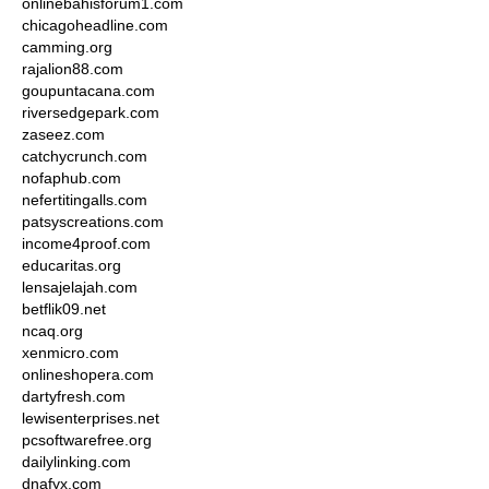
onlinebahisforum1.com
chicagoheadline.com
camming.org
rajalion88.com
goupuntacana.com
riversedgepark.com
zaseez.com
catchycrunch.com
nofaphub.com
nefertitingalls.com
patsyscreations.com
income4proof.com
educaritas.org
lensajelajah.com
betflik09.net
ncaq.org
xenmicro.com
onlineshopera.com
dartyfresh.com
lewisenterprises.net
pcsoftwarefree.org
dailylinking.com
dnafyx.com