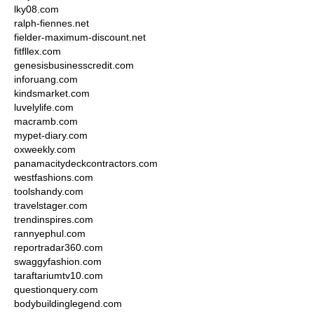
lky08.com
ralph-fiennes.net
fielder-maximum-discount.net
fitfllex.com
genesisbusinesscredit.com
inforuang.com
kindsmarket.com
luvelylife.com
macramb.com
mypet-diary.com
oxweekly.com
panamacitydeckcontractors.com
westfashions.com
toolshandy.com
travelstager.com
trendinspires.com
rannyephul.com
reportradar360.com
swaggyfashion.com
taraftariumtv10.com
questionquery.com
bodybuildinglegend.com