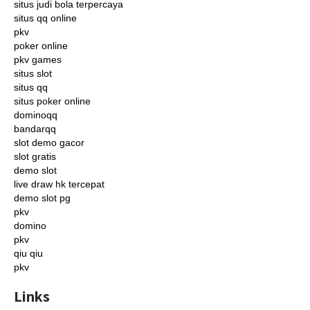
situs judi bola terpercaya
situs qq online
pkv
poker online
pkv games
situs slot
situs qq
situs poker online
dominoqq
bandarqq
slot demo gacor
slot gratis
demo slot
live draw hk tercepat
demo slot pg
pkv
domino
pkv
qiu qiu
pkv
Links