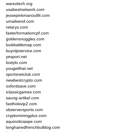
wareztech.org
usabestnetwork.com
jessepinkmanoutfit.com
umailsend.com
retarys.com
fasterformationcpf.com
goldensnuggles.com
lookbattlemap.com
buyrdpservice.com
yesport.net
tostylo.com
yougetthat.net
sportsnetclub.com
newbestcrypto.com
oxfordsave.com
iclassicgames.com
saung-artikel.com
fasthokivip2.com
observersports.com
cryptominingplus.com
aquinoticiaspe.com
longhairedfrenchbulldog.com