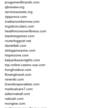
progameofbrands.com
qbreview.org
servicewueste.org
zippyrevs.com
matkanumbernow.com
myjobcirculars.com
healthmoreoverfitness.com
topslotxgames.com
routerloggnet.net
dantella6.com
slotsgamesone.com
hispinzone.com
kalyanbazarnights.com
top-online-casino-usa.com
honghuidoor.com
flowingtravel.com
nineniki.com
brandiospecialists.com
medicalcare7.com
adtennaball.com
nabzah.com
mongive.com