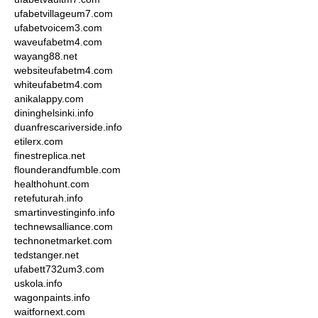
ufabetvillageum7.com
ufabetvoicem3.com
waveufabetm4.com
wayang88.net
websiteufabetm4.com
whiteufabetm4.com
anikalappy.com
dininghelsinki.info
duanfrescariverside.info
etilerx.com
finestreplica.net
flounderandfumble.com
healthohunt.com
retefuturah.info
smartinvestinginfo.info
technewsalliance.com
technonetmarket.com
tedstanger.net
ufabett732um3.com
uskola.info
wagonpaints.info
waitfornext.com