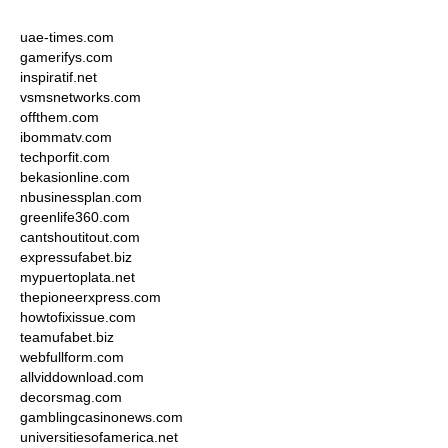
uae-times.com
gamerifys.com
inspiratif.net
vsmsnetworks.com
offthem.com
ibommatv.com
techporfit.com
bekasionline.com
nbusinessplan.com
greenlife360.com
cantshoutitout.com
expressufabet.biz
mypuertoplata.net
thepioneerxpress.com
howtofixissue.com
teamufabet.biz
webfullform.com
allviddownload.com
decorsmag.com
gamblingcasinonews.com
universitiesofamerica.net