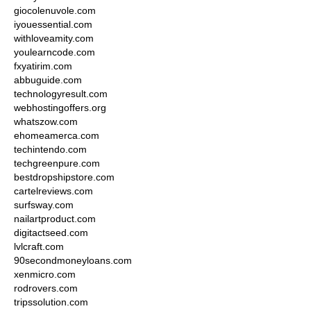
giocolenuvole.com
iyouessential.com
withloveamity.com
youlearncode.com
fxyatirim.com
abbuguide.com
technologyresult.com
webhostingoffers.org
whatszow.com
ehomeamerca.com
techintendo.com
techgreenpure.com
bestdropshipstore.com
cartelreviews.com
surfsway.com
nailartproduct.com
digitactseed.com
lvlcraft.com
90secondmoneyloans.com
xenmicro.com
rodrovers.com
tripssolution.com