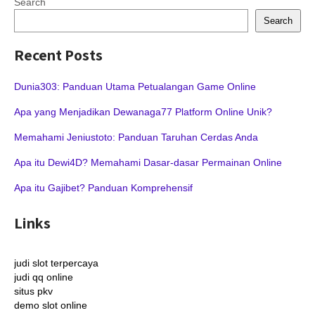
Search
Search
Recent Posts
Dunia303: Panduan Utama Petualangan Game Online
Apa yang Menjadikan Dewanaga77 Platform Online Unik?
Memahami Jeniustoto: Panduan Taruhan Cerdas Anda
Apa itu Dewi4D? Memahami Dasar-dasar Permainan Online
Apa itu Gajibet? Panduan Komprehensif
Links
judi slot terpercaya
judi qq online
situs pkv
demo slot online