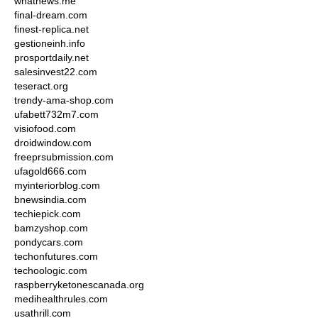
whatnews.me
final-dream.com
finest-replica.net
gestioneinh.info
prosportdaily.net
salesinvest22.com
teseract.org
trendy-ama-shop.com
ufabett732m7.com
visiofood.com
droidwindow.com
freeprsubmission.com
ufagold666.com
myinteriorblog.com
bnewsindia.com
techiepick.com
bamzyshop.com
pondycars.com
techonfutures.com
techoologic.com
raspberryketonescanada.org
medihealthrules.com
usathrill.com