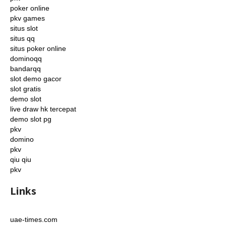
poker online
pkv games
situs slot
situs qq
situs poker online
dominoqq
bandarqq
slot demo gacor
slot gratis
demo slot
live draw hk tercepat
demo slot pg
pkv
domino
pkv
qiu qiu
pkv
Links
uae-times.com