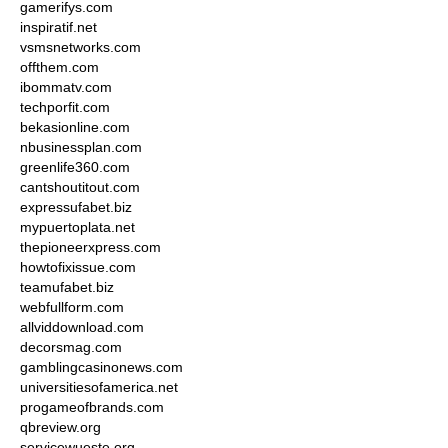
gamerifys.com
inspiratif.net
vsmsnetworks.com
offthem.com
ibommatv.com
techporfit.com
bekasionline.com
nbusinessplan.com
greenlife360.com
cantshoutitout.com
expressufabet.biz
mypuertoplata.net
thepioneerxpress.com
howtofixissue.com
teamufabet.biz
webfullform.com
allviddownload.com
decorsmag.com
gamblingcasinonews.com
universitiesofamerica.net
progameofbrands.com
qbreview.org
servicewueste.org