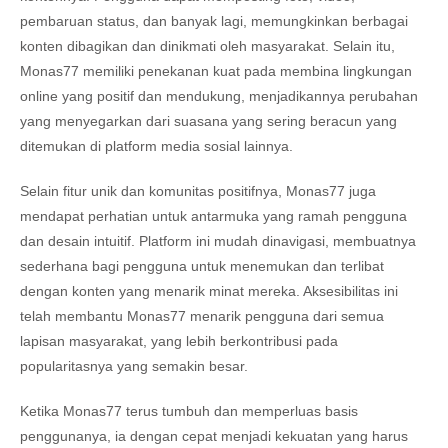
pembaruan status, dan banyak lagi, memungkinkan berbagai
konten dibagikan dan dinikmati oleh masyarakat. Selain itu,
Monas77 memiliki penekanan kuat pada membina lingkungan
online yang positif dan mendukung, menjadikannya perubahan
yang menyegarkan dari suasana yang sering beracun yang
ditemukan di platform media sosial lainnya.
Selain fitur unik dan komunitas positifnya, Monas77 juga
mendapat perhatian untuk antarmuka yang ramah pengguna
dan desain intuitif. Platform ini mudah dinavigasi, membuatnya
sederhana bagi pengguna untuk menemukan dan terlibat
dengan konten yang menarik minat mereka. Aksesibilitas ini
telah membantu Monas77 menarik pengguna dari semua
lapisan masyarakat, yang lebih berkontribusi pada
popularitasnya yang semakin besar.
Ketika Monas77 terus tumbuh dan memperluas basis
penggunanya, ia dengan cepat menjadi kekuatan yang harus