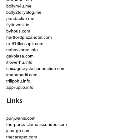
bollym4u.me
bolly2tollyblog.me
pandaclub.me
flyttevask.io
byhous.com
hartfordplazahotel.com
m-918kissapk.com
nabavkame.info
gakbiasa.com
iflowerhu.info
chicagocrystalconnection.com
imanabadii.com
trilipohu.info
appruptio.info
Links
punjwanis.com
the-parcs-clematiscondos.com
jusu-gb.com
thecarepet.com