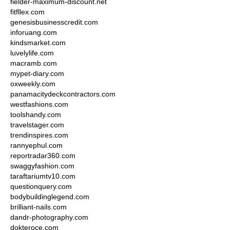
fielder-maximum-discount.net
fitfllex.com
genesisbusinesscredit.com
inforuang.com
kindsmarket.com
luvelylife.com
macramb.com
mypet-diary.com
oxweekly.com
panamacitydeckcontractors.com
westfashions.com
toolshandy.com
travelstager.com
trendinspires.com
rannyephul.com
reportradar360.com
swaggyfashion.com
taraftariumtv10.com
questionquery.com
bodybuildinglegend.com
brilliant-nails.com
dandr-photography.com
dokteroce.com