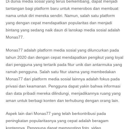
Di dunia media sosial yang terus berkembang, dapat menjadi
tantangan bagi platform baru untuk menerobos dan membuat
nama untuk diri mereka sendiri. Namun, salah satu platform
yang dengan cepat mendapatkan popularitas dan menjadi
bintang yang sedang naik daun di lanskap media sosial adalah
Monas77.
Monas77 adalah platform media sosial yang diluncurkan pada
tahun 2020 dan dengan cepat mendapatkan pengikut yang loyal
dari pengguna yang tertarik pada fitur unik dan antarmuka yang
ramah pengguna. Salah satu fitur utama yang membedakan
Monas77 dari platform media sosial lainnya adalah fokus pada
privasi dan keamanan. Pengguna dapat yakin bahwa informasi
dan data pribadi mereka dilindungi, menjadikannya ruang yang
aman untuk berbagi konten dan terhubung dengan orang lain.
Aspek lain dari Monas77 yang telah berkontribusi pada
peningkatan popularitasnya yang cepat adalah beragam
kontennya. Pengguna dapat memposting foto, video,