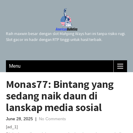
Raih maxwin besar dengan slot Mahjong Ways hari ini tanpa risiko rugi.
Slot gacor ini hadir dengan RTP tinggi untuk hasil terbaik.
Menu
Monas77: Bintang yang
sedang naik daun di
lanskap media sosial
June 28, 2025
|
No Comments
[ad_1]