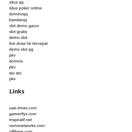
situs qq
situs poker online
dominoqq
bandarqq
slot demo gacor
slot gratis
demo slot
live draw hk tercepat
demo slot pg
pkv
domino
pkv
qiu qiu
pkv
Links
uae-times.com
gamerifys.com
inspiratif.net
vsmsnetworks.com
offthem.com