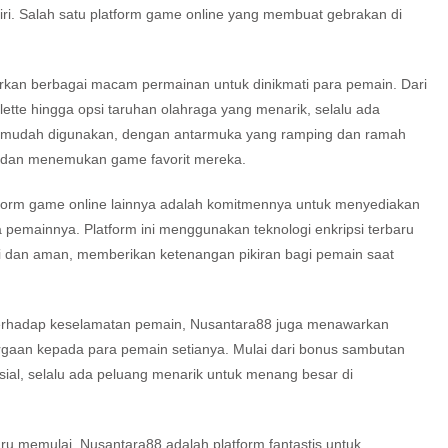
ri. Salah satu platform game online yang membuat gebrakan di
kan berbagai macam permainan untuk dinikmati para pemain. Dari
ulette hingga opsi taruhan olahraga yang menarik, selalu ada
ni mudah digunakan, dengan antarmuka yang ramping dan ramah
 dan menemukan game favorit mereka.
form game online lainnya adalah komitmennya untuk menyediakan
pemainnya. Platform ini menggunakan teknologi enkripsi terbaru
 dan aman, memberikan ketenangan pikiran bagi pemain saat
terhadap keselamatan pemain, Nusantara88 juga menawarkan
aan kepada para pemain setianya. Mulai dari bonus sambutan
ial, selalu ada peluang menarik untuk menang besar di
u memulai, Nusantara88 adalah platform fantastis untuk