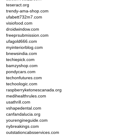
teseract.org
trendy-ama-shop.com
ufabett732m7.com
visiofood.com
droidwindow.com
freeprsubmission.com
ufagold666.com
myinteriorblog.com
bnewsindia.com
techiepick.com
bamzyshop.com
pondycars.com
techonfutures.com
techoologic.com
raspberryketonescanada.org
medihealthrules.com
usathrill.com
vshapedental.com
canfandalucia.org
yourengineguide.com
nybreakings.com
outstationcabsservices.com