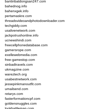
bantinbatdongsan247.com
bahednog.info
bahenxgek.info
pertamaskre.com
threadsvideoandphotodownloader.com
techgiddy.com
usalivenetwork.com
jackpotrushonline.info
ucnewshindi.com
freecellphonedatabase.com
gamersrope.com
exellewebmedia.com
free-gamestop.com
sinbadtravels.com
ukmagzine.com
wareztech.org
usabestnetwork.com
jessepinkmanoutfit.com
umailsend.com
retarys.com
fasterformationcpf.com
goldensnuggles.com
lookbattlemap.com