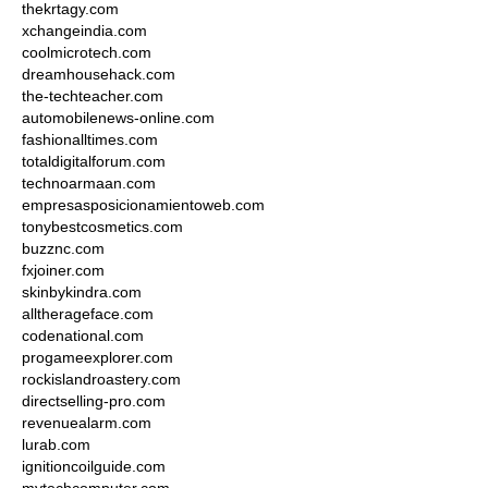
thekrtagy.com
xchangeindia.com
coolmicrotech.com
dreamhousehack.com
the-techteacher.com
automobilenews-online.com
fashionalltimes.com
totaldigitalforum.com
technoarmaan.com
empresasposicionamientoweb.com
tonybestcosmetics.com
buzznc.com
fxjoiner.com
skinbykindra.com
alltherageface.com
codenational.com
progameexplorer.com
rockislandroastery.com
directselling-pro.com
revenuealarm.com
lurab.com
ignitioncoilguide.com