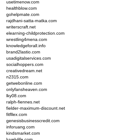
usetimenow.com
healthblow.com
gohelpmate.com
rajdhani-satta-matka.com
writerscraft.net
elearning-childprotection.com
wrestling4mena.com
knowledgeforall.info
brand2lastio.com
usadigitalservices.com
socialhoppers.com
creativedream.net
n2315.com
getwebonline.com
onlyfansheaven.com
lky08.com
ralph-fiennes.net
fielder-maximum-discount.net
fitfllex.com
genesisbusinesscredit.com
inforuang.com
kindsmarket.com
luvelylife.com