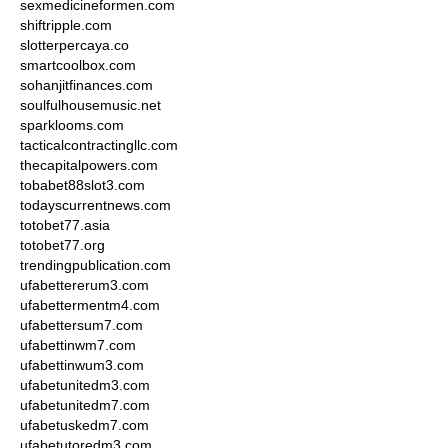
sexmedicineformen.com
shiftripple.com
slotterpercaya.co
smartcoolbox.com
sohanjitfinances.com
soulfulhousemusic.net
sparklooms.com
tacticalcontractingllc.com
thecapitalpowers.com
tobabet88slot3.com
todayscurrentnews.com
totobet77.asia
totobet77.org
trendingpublication.com
ufabettererum3.com
ufabettermentm4.com
ufabettersum7.com
ufabettinwm7.com
ufabettinwum3.com
ufabetunitedm3.com
ufabetunitedm7.com
ufabetuskedm7.com
ufabetutoredm3.com