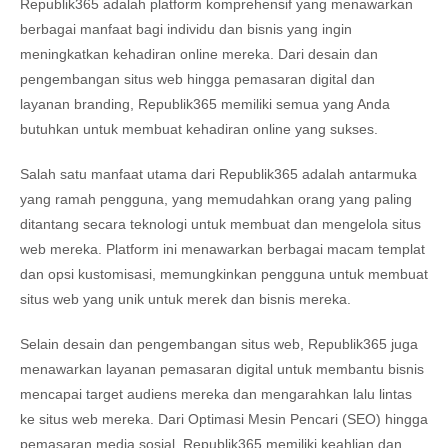
Republik365 adalah platform komprehensif yang menawarkan
berbagai manfaat bagi individu dan bisnis yang ingin
meningkatkan kehadiran online mereka. Dari desain dan
pengembangan situs web hingga pemasaran digital dan
layanan branding, Republik365 memiliki semua yang Anda
butuhkan untuk membuat kehadiran online yang sukses.
Salah satu manfaat utama dari Republik365 adalah antarmuka
yang ramah pengguna, yang memudahkan orang yang paling
ditantang secara teknologi untuk membuat dan mengelola situs
web mereka. Platform ini menawarkan berbagai macam templat
dan opsi kustomisasi, memungkinkan pengguna untuk membuat
situs web yang unik untuk merek dan bisnis mereka.
Selain desain dan pengembangan situs web, Republik365 juga
menawarkan layanan pemasaran digital untuk membantu bisnis
mencapai target audiens mereka dan mengarahkan lalu lintas
ke situs web mereka. Dari Optimasi Mesin Pencari (SEO) hingga
pemasaran media sosial, Republik365 memiliki keahlian dan