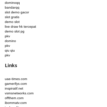
dominoqq
bandarqq
slot demo gacor
slot gratis
demo slot
live draw hk tercepat
demo slot pg
pkv
domino
pkv
qiu qiu
pkv
Links
uae-times.com
gamerifys.com
inspiratif.net
vsmsnetworks.com
offthem.com
ibommatv.com