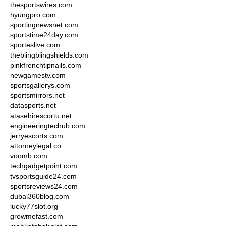
thesportswires.com
hyungpro.com
sportingnewsnet.com
sportstime24day.com
sporteslive.com
theblingblingshields.com
pinkfrenchtipnails.com
newgamestv.com
sportsgallerys.com
sportsmirrors.net
datasports.net
atasehirescortu.net
engineeringtechub.com
jerryescorts.com
attorneylegal.co
voomb.com
techgadgetpoint.com
tvsportsguide24.com
sportsreviews24.com
dubai360blog.com
lucky77slot.org
growmefast.com