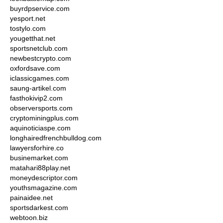
buyrdpservice.com
yesport.net
tostylo.com
yougetthat.net
sportsnetclub.com
newbestcrypto.com
oxfordsave.com
iclassicgames.com
saung-artikel.com
fasthokivip2.com
observersports.com
cryptominingplus.com
aquinoticiaspe.com
longhairedfrenchbulldog.com
lawyersforhire.co
businemarket.com
matahari88play.net
moneydescriptor.com
youthsmagazine.com
painaidee.net
sportsdarkest.com
webtoon.biz