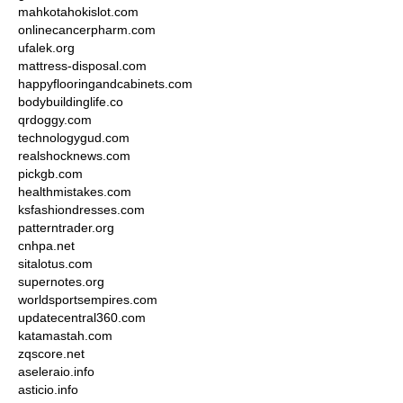
mahkotahokislot.com
onlinecancerpharm.com
ufalek.org
mattress-disposal.com
happyflooringandcabinets.com
bodybuildinglife.co
qrdoggy.com
technologygud.com
realshocknews.com
pickgb.com
healthmistakes.com
ksfashiondresses.com
patterntrader.org
cnhpa.net
sitalotus.com
supernotes.org
worldsportsempires.com
updatecentral360.com
katamastah.com
zqscore.net
aseleraio.info
asticio.info