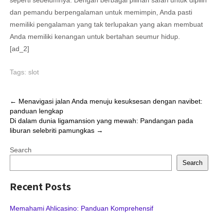
seperti sebelumnya. Dengan berbagai pilihan safari untuk dipilih
dan pemandu berpengalaman untuk memimpin, Anda pasti
memiliki pengalaman yang tak terlupakan yang akan membuat
Anda memiliki kenangan untuk bertahan seumur hidup.
[ad_2]
Tags:
slot
Post
←
Menavigasi jalan Anda menuju kesuksesan dengan navibet:
panduan lengkap
navigation
Di dalam dunia ligamansion yang mewah: Pandangan pada
liburan selebriti pamungkas
→
Search
Search
Recent Posts
Memahami Ahlicasino: Panduan Komprehensif