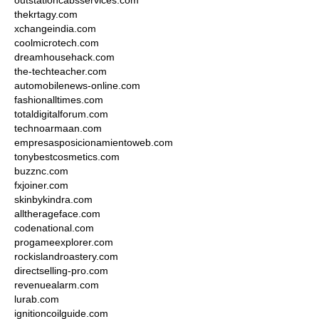
outstationcabsservices.com
thekrtagy.com
xchangeindia.com
coolmicrotech.com
dreamhousehack.com
the-techteacher.com
automobilenews-online.com
fashionalltimes.com
totaldigitalforum.com
technoarmaan.com
empresasposicionamientoweb.com
tonybestcosmetics.com
buzznc.com
fxjoiner.com
skinbykindra.com
alltherageface.com
codenational.com
progameexplorer.com
rockislandroastery.com
directselling-pro.com
revenuealarm.com
lurab.com
ignitioncoilguide.com