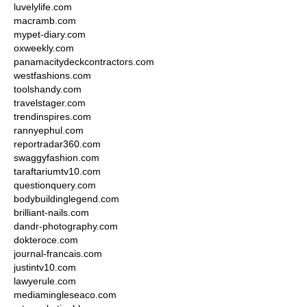
luvelylife.com
macramb.com
mypet-diary.com
oxweekly.com
panamacitydeckcontractors.com
westfashions.com
toolshandy.com
travelstager.com
trendinspires.com
rannyephul.com
reportradar360.com
swaggyfashion.com
taraftariumtv10.com
questionquery.com
bodybuildinglegend.com
brilliant-nails.com
dandr-photography.com
dokteroce.com
journal-francais.com
justintv10.com
lawyerule.com
mediamingleseaco.com