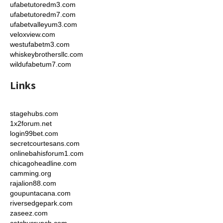
ufabetutoredm3.com
ufabetutoredm7.com
ufabetvalleyum3.com
veloxview.com
westufabetm3.com
whiskeybrothersllc.com
wildufabetum7.com
Links
stagehubs.com
1x2forum.net
login99bet.com
secretcourtesans.com
onlinebahisforum1.com
chicagoheadline.com
camming.org
rajalion88.com
goupuntacana.com
riversedgepark.com
zaseez.com