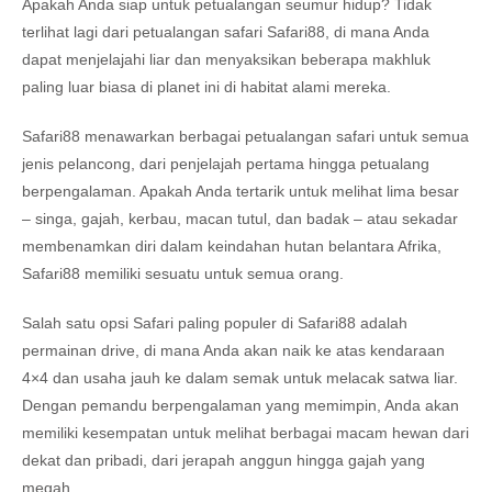
Apakah Anda siap untuk petualangan seumur hidup? Tidak
terlihat lagi dari petualangan safari Safari88, di mana Anda
dapat menjelajahi liar dan menyaksikan beberapa makhluk
paling luar biasa di planet ini di habitat alami mereka.
Safari88 menawarkan berbagai petualangan safari untuk semua
jenis pelancong, dari penjelajah pertama hingga petualang
berpengalaman. Apakah Anda tertarik untuk melihat lima besar
– singa, gajah, kerbau, macan tutul, dan badak – atau sekadar
membenamkan diri dalam keindahan hutan belantara Afrika,
Safari88 memiliki sesuatu untuk semua orang.
Salah satu opsi Safari paling populer di Safari88 adalah
permainan drive, di mana Anda akan naik ke atas kendaraan
4×4 dan usaha jauh ke dalam semak untuk melacak satwa liar.
Dengan pemandu berpengalaman yang memimpin, Anda akan
memiliki kesempatan untuk melihat berbagai macam hewan dari
dekat dan pribadi, dari jerapah anggun hingga gajah yang
megah.