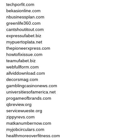
techporfit.com
bekasionline.com
nbusinessplan.com
greenlife360.com
cantshoutitout.com
expressufabet.biz
mypuertoplata.net
thepioneerxpress.com
howtofixissue.com
teamufabet.biz
webfullform.com
allviddownload.com
decorsmag.com
gamblingcasinonews.com
universitiesofamerica.net
progameofbrands.com
qbreview.org
servicewueste.org
zippyrevs.com
matkanumbernow.com
myjobcirculars.com
healthmoreoverfitness.com