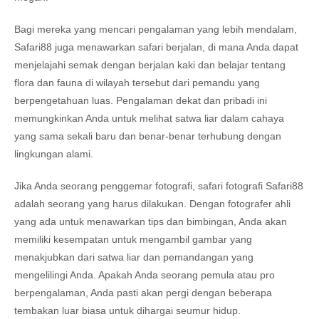
Bagi mereka yang mencari pengalaman yang lebih mendalam,
Safari88 juga menawarkan safari berjalan, di mana Anda dapat
menjelajahi semak dengan berjalan kaki dan belajar tentang
flora dan fauna di wilayah tersebut dari pemandu yang
berpengetahuan luas. Pengalaman dekat dan pribadi ini
memungkinkan Anda untuk melihat satwa liar dalam cahaya
yang sama sekali baru dan benar-benar terhubung dengan
lingkungan alami.
Jika Anda seorang penggemar fotografi, safari fotografi Safari88
adalah seorang yang harus dilakukan. Dengan fotografer ahli
yang ada untuk menawarkan tips dan bimbingan, Anda akan
memiliki kesempatan untuk mengambil gambar yang
menakjubkan dari satwa liar dan pemandangan yang
mengelilingi Anda. Apakah Anda seorang pemula atau pro
berpengalaman, Anda pasti akan pergi dengan beberapa
tembakan luar biasa untuk dihargai seumur hidup.