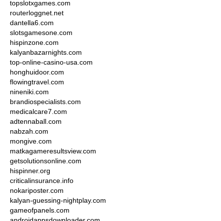
topslotxgames.com
routerloggnet.net
dantella6.com
slotsgamesone.com
hispinzone.com
kalyanbazarnights.com
top-online-casino-usa.com
honghuidoor.com
flowingtravel.com
nineniki.com
brandiospecialists.com
medicalcare7.com
adtennaball.com
nabzah.com
mongive.com
matkagameresultsview.com
getsolutionsonline.com
hispinner.org
criticalinsurance.info
nokariposter.com
kalyan-guessing-nightplay.com
gameofpanels.com
androidappsdownloader.com