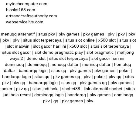
mytechcomputer.com
bioslot168.com
artsandcraftsauthority.com
webservicelive.com
menuqq alternatif
|
situs pkv
|
pkv games
|
pkv games
|
pkv
|
pkv
|
pkv
|
pkv
|
pkv
|
situs slot terpercaya
|
situs slot online
|
x500 slot
|
situs slot
|
slot maxwin
|
slot gacor hari ini
|
x500 slot
|
situs slot terpercaya
|
situs slot gacor
|
slot demo pragmatic play
|
slot pragmatic
|
mahjong
ways 2
|
demo slot
|
situs slot terpercaya
|
slot gacor hari ini
|
dominoqq
|
dominoqq
|
menuqq daftar
|
murniqq daftar
|
hematqq
daftar
|
bandarqq login
|
situs qq
|
pkv games
|
pkv games
|
poker
|
bandarqq login
|
situs qq
|
pkv games qq
|
pkv
|
poker
|
pkv qq
|
situs
pkv
|
pkv qq
|
bandarqq login
|
situs qq
|
pkv games qq
|
pkv games
|
poker
|
pkv qq
|
situs judi bola
|
sbobet88
|
link alternatif sbobet
|
situs
judi bola resmi
|
dominoqq login
|
bandarqq
|
pkv games
|
dominoqq
pkv
|
qq
|
pkv games
|
pkv