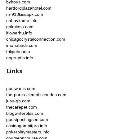
byhous.com
hartfordplazahotel.com
m-918kissapk.com
nabavkame.info
gakbiasa.com
iflowerhu.info
chicagocrystalconnection.com
imanabadii.com
trilipohu.info
appruptio.info
Links
punjwanis.com
the-parcs-clematiscondos.com
jusu-gb.com
thecarepet.com
blogwriterplus.com
guestpostingseo.com
casinogambitpro.info
pokerplaymasters.info
courseoncourse.com