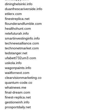
dininghelsinki.info
duanfrescariverside.info
etilerx.com
finestreplica.net
flounderandfumble.com
healthohunt.com
retefuturah.info
smartinvestinginfo.info
technewsalliance.com
technonetmarket.com
tedstanger.net
ufabett732um3.com
uskola.info
wagonpaints.info
waitfornext.com
clearvisionmarketing.co
quantum-code.co
whatnews.me
final-dream.com
finest-replica.net
gestioneinh.info
prosportdaily.net