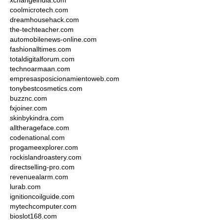
xchangeindia.com
coolmicrotech.com
dreamhousehack.com
the-techteacher.com
automobilenews-online.com
fashionalltimes.com
totaldigitalforum.com
technoarmaan.com
empresasposicionamientoweb.com
tonybestcosmetics.com
buzznc.com
fxjoiner.com
skinbykindra.com
alltherageface.com
codenational.com
progameexplorer.com
rockislandroastery.com
directselling-pro.com
revenuealarm.com
lurab.com
ignitioncoilguide.com
mytechcomputer.com
bioslot168.com