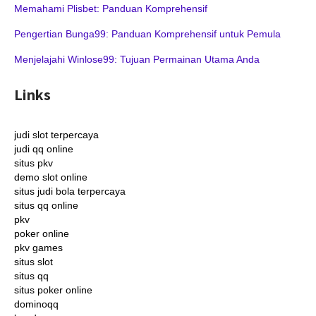
Memahami Plisbet: Panduan Komprehensif
Pengertian Bunga99: Panduan Komprehensif untuk Pemula
Menjelajahi Winlose99: Tujuan Permainan Utama Anda
Links
judi slot terpercaya
judi qq online
situs pkv
demo slot online
situs judi bola terpercaya
situs qq online
pkv
poker online
pkv games
situs slot
situs qq
situs poker online
dominoqq