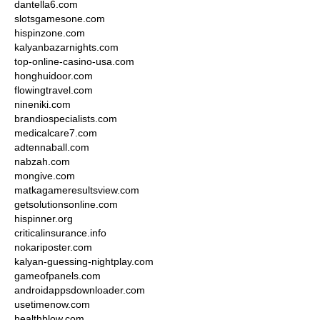
dantella6.com
slotsgamesone.com
hispinzone.com
kalyanbazarnights.com
top-online-casino-usa.com
honghuidoor.com
flowingtravel.com
nineniki.com
brandiospecialists.com
medicalcare7.com
adtennaball.com
nabzah.com
mongive.com
matkagameresultsview.com
getsolutionsonline.com
hispinner.org
criticalinsurance.info
nokariposter.com
kalyan-guessing-nightplay.com
gameofpanels.com
androidappsdownloader.com
usetimenow.com
healthblow.com