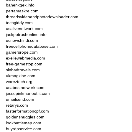
bahenxgek.info
pertamaskre.com
threadsvideoandphotodownloader.com
techgiddy.com
usalivenetwork.com
jackpotrushonline.info
ucnewshindi.com
freecellphonedatabase.com
gamersrope.com
exellewebmedia.com
free-gamestop.com
sinbadtravels.com
ukmagzine.com
wareztech.org
usabestnetwork.com
jessepinkmanoutfit.com
umailsend.com
retarys.com
fasterformationcpf.com
goldensnuggles.com
lookbattlemap.com
buyrdpservice.com