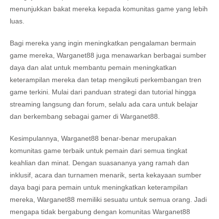
menunjukkan bakat mereka kepada komunitas game yang lebih
luas.
Bagi mereka yang ingin meningkatkan pengalaman bermain
game mereka, Warganet88 juga menawarkan berbagai sumber
daya dan alat untuk membantu pemain meningkatkan
keterampilan mereka dan tetap mengikuti perkembangan tren
game terkini. Mulai dari panduan strategi dan tutorial hingga
streaming langsung dan forum, selalu ada cara untuk belajar
dan berkembang sebagai gamer di Warganet88.
Kesimpulannya, Warganet88 benar-benar merupakan
komunitas game terbaik untuk pemain dari semua tingkat
keahlian dan minat. Dengan suasananya yang ramah dan
inklusif, acara dan turnamen menarik, serta kekayaan sumber
daya bagi para pemain untuk meningkatkan keterampilan
mereka, Warganet88 memiliki sesuatu untuk semua orang. Jadi
mengapa tidak bergabung dengan komunitas Warganet88