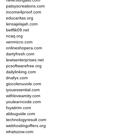
nefertitingalls.com
patsyscreations.com
income4proof.com
educaritas.org
lensajelajah.com
betflik09.net
ncaq.org
xenmicro.com
onlineshopera.com
dartyfresh.com
lewisenterprises.net
pcsoftwarefree.org
dailylinking.com
dnafyx.com
giocolenuvole.com
iyouessential.com
withloveamity.com
youlearncode.com
fxyatirim.com
abbuguide.com
technologyresult.com
webhostingoffers.org
whatszow.com