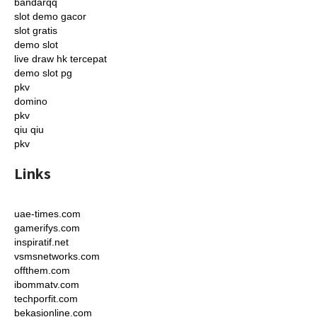
bandarqq
slot demo gacor
slot gratis
demo slot
live draw hk tercepat
demo slot pg
pkv
domino
pkv
qiu qiu
pkv
Links
uae-times.com
gamerifys.com
inspiratif.net
vsmsnetworks.com
offthem.com
ibommatv.com
techporfit.com
bekasionline.com