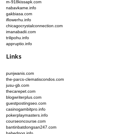
m-918kissapk.com
nabavkame.info
gakbiasa.com
iflowerhu.info
chicagocrystalconnection.com
imanabadii.com
trilipohu.info
appruptio.info
Links
punjwanis.com
the-parcs-clematiscondos.com
jusu-gb.com
thecarepet.com
blogwriterplus.com
guestpostingseo.com
casinogambitpro.info
pokerplaymasters.info
courseoncourse.com
bantinbatdongsan247.com
bahednog.info