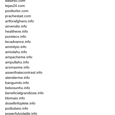
wasirku.com
tejas24.com
poolturbo.com
prachestait.com
artforafghans.info
airvendio.info
healthexe.info
puretecx.info
tecadvance.info
aminityio.info
amiolahu.info
ampacheme.info
ampullahu.info
aromaxme.info
asserthatecontrast.info
atenderme.info
bangumiio.info
bekosunhu.info
beneficialgrandiose.info
blomaio.info
dosellinfoplete.info
podtubeio.info
powerfulvolatile.info