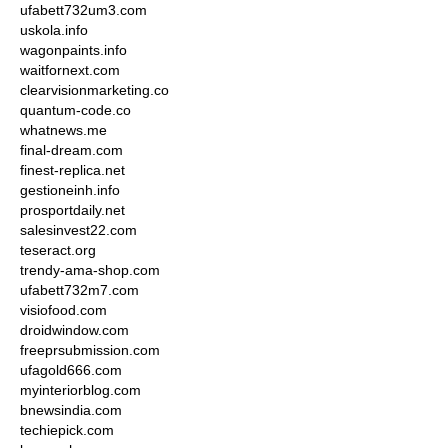
ufabett732um3.com
uskola.info
wagonpaints.info
waitfornext.com
clearvisionmarketing.co
quantum-code.co
whatnews.me
final-dream.com
finest-replica.net
gestioneinh.info
prosportdaily.net
salesinvest22.com
teseract.org
trendy-ama-shop.com
ufabett732m7.com
visiofood.com
droidwindow.com
freeprsubmission.com
ufagold666.com
myinteriorblog.com
bnewsindia.com
techiepick.com