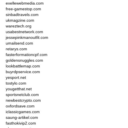
exellewebmedia.com
free-gamestop.com
sinbadtravels.com
ukmagzine.com
wareztech.org
usabestnetwork.com
jessepinkmanoutfit.com
umailsend.com
retarys.com
fasterformationcpf.com
goldensnuggles.com
lookbattlemap.com
buyrdpservice.com
yesport.net
tostylo.com
yougetthat.net
sportsnetclub.com
newbestcrypto.com
oxfordsave.com
iclassicgames.com
saung-artikel.com
fasthokivip2.com