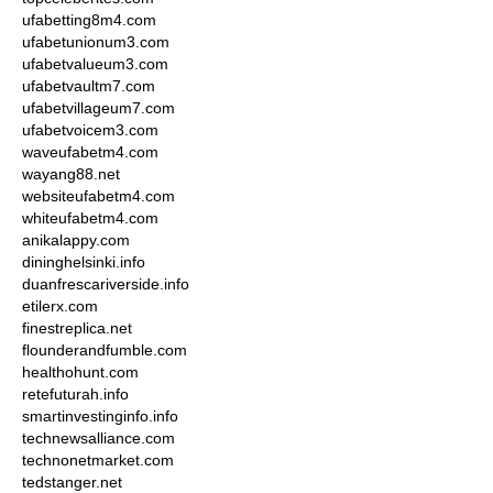
ufabetting8m4.com
ufabetunionum3.com
ufabetvalueum3.com
ufabetvaultm7.com
ufabetvillageum7.com
ufabetvoicem3.com
waveufabetm4.com
wayang88.net
websiteufabetm4.com
whiteufabetm4.com
anikalappy.com
dininghelsinki.info
duanfrescariverside.info
etilerx.com
finestreplica.net
flounderandfumble.com
healthohunt.com
retefuturah.info
smartinvestinginfo.info
technewsalliance.com
technonetmarket.com
tedstanger.net