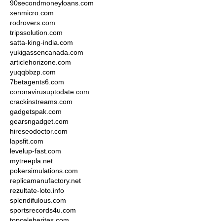
90secondmoneyloans.com
xenmicro.com
rodrovers.com
tripssolution.com
satta-king-india.com
yukigassencanada.com
articlehorizone.com
yuqqbbzp.com
7betagents6.com
coronavirusuptodate.com
crackinstreams.com
gadgetspak.com
gearsngadget.com
hireseodoctor.com
lapsfit.com
levelup-fast.com
mytreepla.net
pokersimulations.com
replicamanufactory.net
rezultate-loto.info
splendifulous.com
sportsrecords4u.com
topceleberites.com