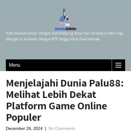
Raih maxwin besar dengan slot Mahjong Ways hari ini tanpa risiko rugi.
Slot gacor ini hadir dengan RTP tinggi untuk hasil terbaik.
Menu
Menjelajahi Dunia Palu88:
Melihat Lebih Dekat
Platform Game Online
Populer
December 26, 2024
|
No Comments