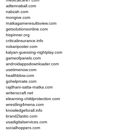
medicalcare7.com
adtennaball.com
nabzah.com
mongive.com
matkagameresultsview.com
getsolutionsonline.com
hispinner.org
criticalinsurance.info
nokariposter.com
kalyan-guessing-nightplay.com
gameofpanels.com
androidappsdownloader.com
usetimenow.com
healthblow.com
gohelpmate.com
rajdhani-satta-matka.com
writerscraft.net
elearning-childprotection.com
wrestling4mena.com
knowledgeforall.info
brand2lastio.com
usadigitalservices.com
socialhoppers.com