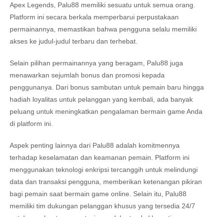
Apex Legends, Palu88 memiliki sesuatu untuk semua orang.
Platform ini secara berkala memperbarui perpustakaan
permainannya, memastikan bahwa pengguna selalu memiliki
akses ke judul-judul terbaru dan terhebat.
Selain pilihan permainannya yang beragam, Palu88 juga
menawarkan sejumlah bonus dan promosi kepada
penggunanya. Dari bonus sambutan untuk pemain baru hingga
hadiah loyalitas untuk pelanggan yang kembali, ada banyak
peluang untuk meningkatkan pengalaman bermain game Anda
di platform ini.
Aspek penting lainnya dari Palu88 adalah komitmennya
terhadap keselamatan dan keamanan pemain. Platform ini
menggunakan teknologi enkripsi tercanggih untuk melindungi
data dan transaksi pengguna, memberikan ketenangan pikiran
bagi pemain saat bermain game online. Selain itu, Palu88
memiliki tim dukungan pelanggan khusus yang tersedia 24/7