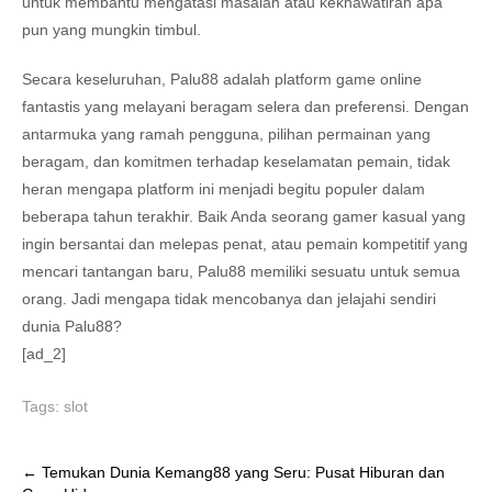
untuk membantu mengatasi masalah atau kekhawatiran apa
pun yang mungkin timbul.
Secara keseluruhan, Palu88 adalah platform game online
fantastis yang melayani beragam selera dan preferensi. Dengan
antarmuka yang ramah pengguna, pilihan permainan yang
beragam, dan komitmen terhadap keselamatan pemain, tidak
heran mengapa platform ini menjadi begitu populer dalam
beberapa tahun terakhir. Baik Anda seorang gamer kasual yang
ingin bersantai dan melepas penat, atau pemain kompetitif yang
mencari tantangan baru, Palu88 memiliki sesuatu untuk semua
orang. Jadi mengapa tidak mencobanya dan jelajahi sendiri
dunia Palu88?
[ad_2]
Tags:
slot
Post
←
Temukan Dunia Kemang88 yang Seru: Pusat Hiburan dan