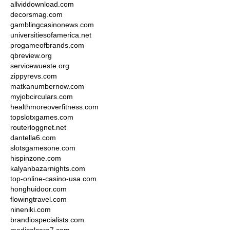
allviddownload.com
decorsmag.com
gamblingcasinonews.com
universitiesofamerica.net
progameofbrands.com
qbreview.org
servicewueste.org
zippyrevs.com
matkanumbernow.com
myjobcirculars.com
healthmoreoverfitness.com
topslotxgames.com
routerloggnet.net
dantella6.com
slotsgamesone.com
hispinzone.com
kalyanbazarnights.com
top-online-casino-usa.com
honghuidoor.com
flowingtravel.com
nineniki.com
brandiospecialists.com