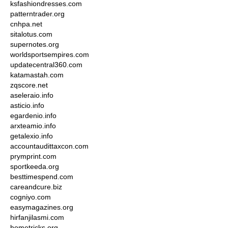
ksfashiondresses.com
patterntrader.org
cnhpa.net
sitalotus.com
supernotes.org
worldsportsempires.com
updatecentral360.com
katamastah.com
zqscore.net
aseleraio.info
asticio.info
egardenio.info
arxteamio.info
getalexio.info
accountaudittaxcon.com
prymprint.com
sportkeeda.org
besttimespend.com
careandcure.biz
cogniyo.com
easymagazines.org
hirfanjilasmi.com
hometricks.org