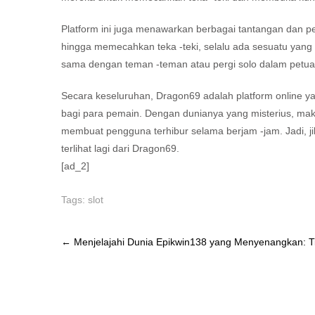
Platform ini juga menawarkan berbagai tantangan dan p
hingga memecahkan teka -teki, selalu ada sesuatu yang
sama dengan teman -teman atau pergi solo dalam petu
Secara keseluruhan, Dragon69 adalah platform onlin
bagi para pemain. Dengan dunianya yang misterius, makh
membuat pengguna terhibur selama berjam -jam. Jadi, ji
terlihat lagi dari Dragon69.
[ad_2]
Tags:
slot
Post
←
Menjelajahi Dunia Epikwin138 yang Menyenangkan: T
navigation