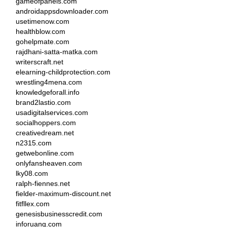
gameofpanels.com
androidappsdownloader.com
usetimenow.com
healthblow.com
gohelpmate.com
rajdhani-satta-matka.com
writerscraft.net
elearning-childprotection.com
wrestling4mena.com
knowledgeforall.info
brand2lastio.com
usadigitalservices.com
socialhoppers.com
creativedream.net
n2315.com
getwebonline.com
onlyfansheaven.com
lky08.com
ralph-fiennes.net
fielder-maximum-discount.net
fitfllex.com
genesisbusinesscredit.com
inforuang.com