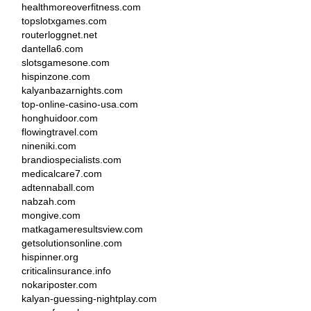
healthmoreoverfitness.com
topslotxgames.com
routerloggnet.net
dantella6.com
slotsgamesone.com
hispinzone.com
kalyanbazarnights.com
top-online-casino-usa.com
honghuidoor.com
flowingtravel.com
nineniki.com
brandiospecialists.com
medicalcare7.com
adtennaball.com
nabzah.com
mongive.com
matkagameresultsview.com
getsolutionsonline.com
hispinner.org
criticalinsurance.info
nokariposter.com
kalyan-guessing-nightplay.com