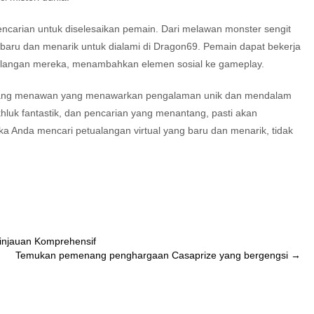
encarian untuk diselesaikan pemain. Dari melawan monster sengit
 baru dan menarik untuk dialami di Dragon69. Pemain dapat bekerja
alangan mereka, menambahkan elemen sosial ke gameplay.
e yang menawan yang menawarkan pengalaman unik dan mendalam
luk fantastik, dan pencarian yang menantang, pasti akan
ka Anda mencari petualangan virtual yang baru dan menarik, tidak
injauan Komprehensif
Temukan pemenang penghargaan Casaprize yang bergengsi
→