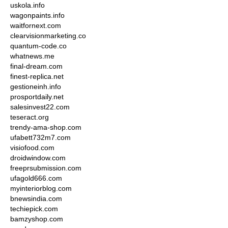
uskola.info
wagonpaints.info
waitfornext.com
clearvisionmarketing.co
quantum-code.co
whatnews.me
final-dream.com
finest-replica.net
gestioneinh.info
prosportdaily.net
salesinvest22.com
teseract.org
trendy-ama-shop.com
ufabett732m7.com
visiofood.com
droidwindow.com
freeprsubmission.com
ufagold666.com
myinteriorblog.com
bnewsindia.com
techiepick.com
bamzyshop.com