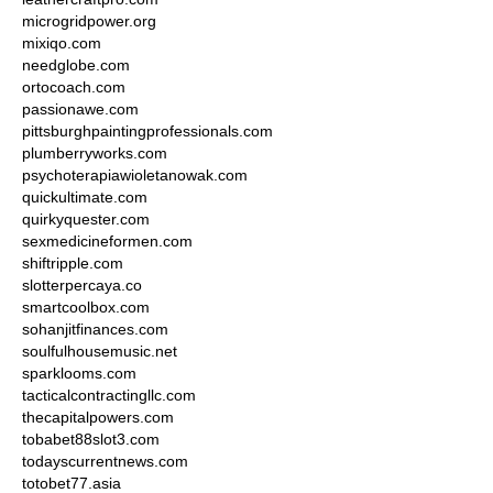
microgridpower.org
mixiqo.com
needglobe.com
ortocoach.com
passionawe.com
pittsburghpaintingprofessionals.com
plumberryworks.com
psychoterapiawioletanowak.com
quickultimate.com
quirkyquester.com
sexmedicineformen.com
shiftripple.com
slotterpercaya.co
smartcoolbox.com
sohanjitfinances.com
soulfulhousemusic.net
sparklooms.com
tacticalcontractingllc.com
thecapitalpowers.com
tobabet88slot3.com
todayscurrentnews.com
totobet77.asia