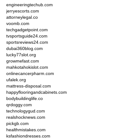
engineeringtechub.com
jerryescorts.com
attorneylegal.co
voomb.com
techgadgetpoint.com
tvsportsguide24.com
sportsreviews24.com
dubai360blog.com
lucky77slot.org
growmefast.com
mahkotahokislot.com
onlinecancerpharm.com
ufalek.org
mattress-disposal.com
happyflooringandcabinets.com
bodybuildinglife.co
qrdoggy.com
technologygud.com
realshocknews.com
pickgb.com
healthmistakes.com
ksfashiondresses.com