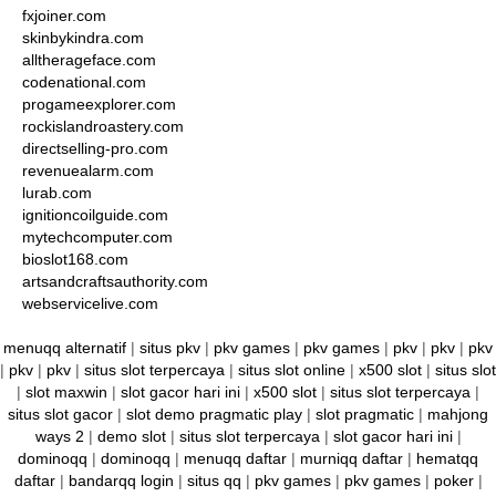
fxjoiner.com
skinbykindra.com
alltherageface.com
codenational.com
progameexplorer.com
rockislandroastery.com
directselling-pro.com
revenuealarm.com
lurab.com
ignitioncoilguide.com
mytechcomputer.com
bioslot168.com
artsandcraftsauthority.com
webservicelive.com
menuqq alternatif
|
situs pkv
|
pkv games
|
pkv games
|
pkv
|
pkv
|
pkv
|
pkv
|
pkv
|
situs slot terpercaya
|
situs slot online
|
x500 slot
|
situs slot
|
slot maxwin
|
slot gacor hari ini
|
x500 slot
|
situs slot terpercaya
|
situs slot gacor
|
slot demo pragmatic play
|
slot pragmatic
|
mahjong
ways 2
|
demo slot
|
situs slot terpercaya
|
slot gacor hari ini
|
dominoqq
|
dominoqq
|
menuqq daftar
|
murniqq daftar
|
hematqq
daftar
|
bandarqq login
|
situs qq
|
pkv games
|
pkv games
|
poker
|