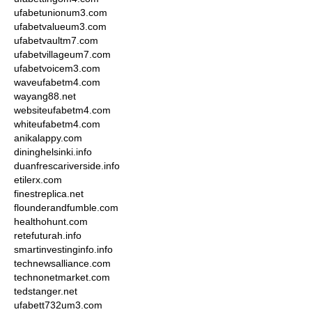
ufabetunionum3.com
ufabetvalueum3.com
ufabetvaultm7.com
ufabetvillageum7.com
ufabetvoicem3.com
waveufabetm4.com
wayang88.net
websiteufabetm4.com
whiteufabetm4.com
anikalappy.com
dininghelsinki.info
duanfrescariverside.info
etilerx.com
finestreplica.net
flounderandfumble.com
healthohunt.com
retefuturah.info
smartinvestinginfo.info
technewsalliance.com
technonetmarket.com
tedstanger.net
ufabett732um3.com