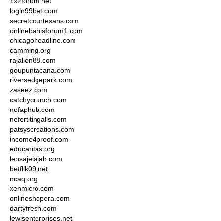
1x2forum.net
login99bet.com
secretcourtesans.com
onlinebahisforum1.com
chicagoheadline.com
camming.org
rajalion88.com
goupuntacana.com
riversedgepark.com
zaseez.com
catchycrunch.com
nofaphub.com
nefertitingalls.com
patsyscreations.com
income4proof.com
educaritas.org
lensajelajah.com
betflik09.net
ncaq.org
xenmicro.com
onlineshopera.com
dartyfresh.com
lewisenterprises.net