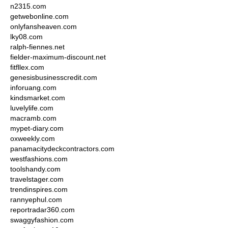
n2315.com
getwebonline.com
onlyfansheaven.com
lky08.com
ralph-fiennes.net
fielder-maximum-discount.net
fitfllex.com
genesisbusinesscredit.com
inforuang.com
kindsmarket.com
luvelylife.com
macramb.com
mypet-diary.com
oxweekly.com
panamacitydeckcontractors.com
westfashions.com
toolshandy.com
travelstager.com
trendinspires.com
rannyephul.com
reportradar360.com
swaggyfashion.com