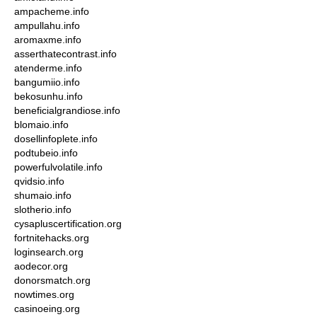
ampacheme.info
ampullahu.info
aromaxme.info
asserthatecontrast.info
atenderme.info
bangumiio.info
bekosunhu.info
beneficialgrandiose.info
blomaio.info
dosellinfoplete.info
podtubeio.info
powerfulvolatile.info
qvidsio.info
shumaio.info
slotherio.info
cysapluscertification.org
fortnitehacks.org
loginsearch.org
aodecor.org
donorsmatch.org
nowtimes.org
casinoeing.org