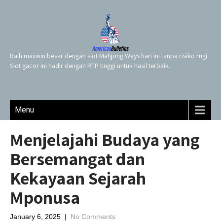
Raih maxwin besar dengan slot Mahjong Ways hari ini tanpa risiko rugi.
Slot gacor ini hadir dengan RTP tinggi untuk hasil terbaik.
Menu
Menjelajahi Budaya yang
Bersemangat dan
Kekayaan Sejarah
Mponusa
January 6, 2025
|
No Comments