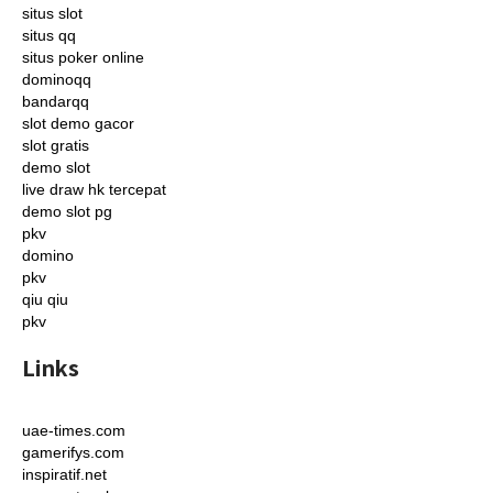
situs slot
situs qq
situs poker online
dominoqq
bandarqq
slot demo gacor
slot gratis
demo slot
live draw hk tercepat
demo slot pg
pkv
domino
pkv
qiu qiu
pkv
Links
uae-times.com
gamerifys.com
inspiratif.net