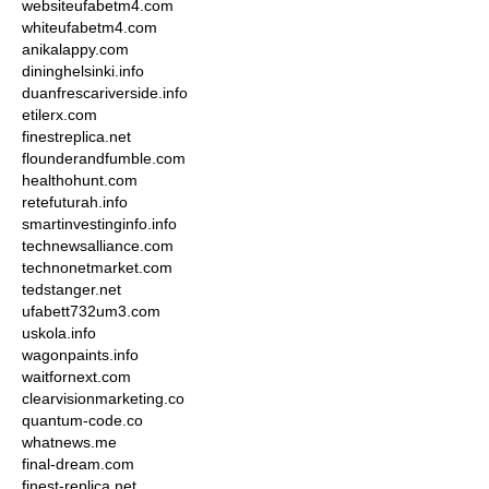
websiteufabetm4.com
whiteufabetm4.com
anikalappy.com
dininghelsinki.info
duanfrescariverside.info
etilerx.com
finestreplica.net
flounderandfumble.com
healthohunt.com
retefuturah.info
smartinvestinginfo.info
technewsalliance.com
technonetmarket.com
tedstanger.net
ufabett732um3.com
uskola.info
wagonpaints.info
waitfornext.com
clearvisionmarketing.co
quantum-code.co
whatnews.me
final-dream.com
finest-replica.net