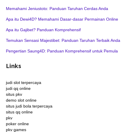
Memahami Jeniustoto: Panduan Taruhan Cerdas Anda
Apa itu Dewi4D? Memahami Dasar-dasar Permainan Online
Apa itu Gajibet? Panduan Komprehensif
Temukan Sensasi Majestibet: Panduan Taruhan Terbaik Anda
Pengertian Saung4D: Panduan Komprehensif untuk Pemula
Links
judi slot terpercaya
judi qq online
situs pkv
demo slot online
situs judi bola terpercaya
situs qq online
pkv
poker online
pkv games