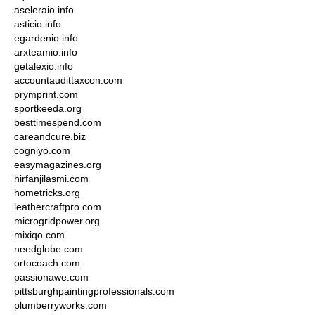
aseleraio.info
asticio.info
egardenio.info
arxteamio.info
getalexio.info
accountaudittaxcon.com
prymprint.com
sportkeeda.org
besttimespend.com
careandcure.biz
cogniyo.com
easymagazines.org
hirfanjilasmi.com
hometricks.org
leathercraftpro.com
microgridpower.org
mixiqo.com
needglobe.com
ortocoach.com
passionawe.com
pittsburghpaintingprofessionals.com
plumberryworks.com