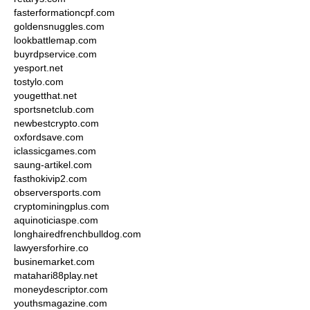
fasterformationcpf.com
goldensnuggles.com
lookbattlemap.com
buyrdpservice.com
yesport.net
tostylo.com
yougetthat.net
sportsnetclub.com
newbestcrypto.com
oxfordsave.com
iclassicgames.com
saung-artikel.com
fasthokivip2.com
observersports.com
cryptominingplus.com
aquinoticiaspe.com
longhairedfrenchbulldog.com
lawyersforhire.co
businemarket.com
matahari88play.net
moneydescriptor.com
youthsmagazine.com