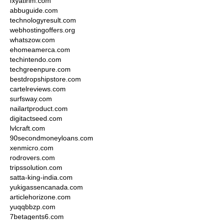
fxyatirim.com
abbuguide.com
technologyresult.com
webhostingoffers.org
whatszow.com
ehomeamerca.com
techintendo.com
techgreenpure.com
bestdropshipstore.com
cartelreviews.com
surfsway.com
nailartproduct.com
digitactseed.com
lvlcraft.com
90secondmoneyloans.com
xenmicro.com
rodrovers.com
tripssolution.com
satta-king-india.com
yukigassencanada.com
articlehorizone.com
yuqqbbzp.com
7betagents6.com