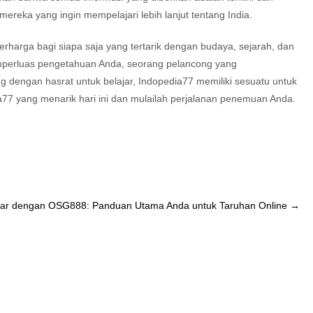
ereka yang ingin mempelajari lebih lanjut tentang India.
harga bagi siapa saja yang tertarik dengan budaya, sejarah, dan
emperluas pengetahuan Anda, seorang pelancong yang
 dengan hasrat untuk belajar, Indopedia77 memiliki sesuatu untuk
7 yang menarik hari ini dan mulailah perjalanan penemuan Anda.
sar dengan OSG888: Panduan Utama Anda untuk Taruhan Online
→