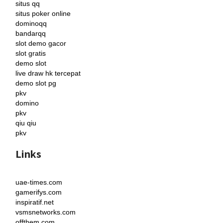
situs qq
situs poker online
dominoqq
bandarqq
slot demo gacor
slot gratis
demo slot
live draw hk tercepat
demo slot pg
pkv
domino
pkv
qiu qiu
pkv
Links
uae-times.com
gamerifys.com
inspiratif.net
vsmsnetworks.com
offthem.com