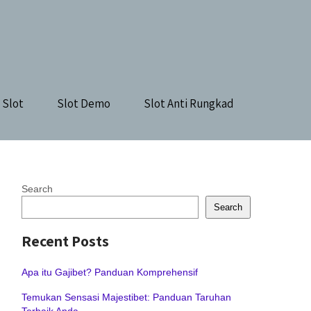
 Slot
Slot Demo
Slot Anti Rungkad
Search
Search
Recent Posts
Apa itu Gajibet? Panduan Komprehensif
Temukan Sensasi Majestibet: Panduan Taruhan