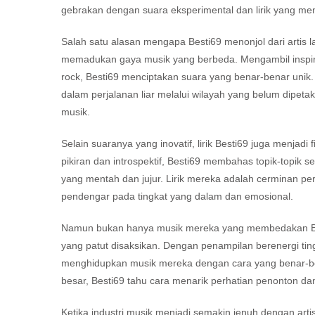
gebrakan dengan suara eksperimental dan lirik yang me
Salah satu alasan mengapa Besti69 menonjol dari artis 
memadukan gaya musik yang berbeda. Mengambil inspiras
rock, Besti69 menciptakan suara yang benar-benar uni
dalam perjalanan liar melalui wilayah yang belum dipet
musik.
Selain suaranya yang inovatif, lirik Besti69 juga menja
pikiran dan introspektif, Besti69 membahas topik-topik s
yang mentah dan jujur. Lirik mereka adalah cerminan 
pendengar pada tingkat yang dalam dan emosional.
Namun bukan hanya musik mereka yang membedakan Be
yang patut disaksikan. Dengan penampilan berenergi t
menghidupkan musik mereka dengan cara yang benar-benar
besar, Besti69 tahu cara menarik perhatian penonton d
Ketika industri musik menjadi semakin jenuh dengan art