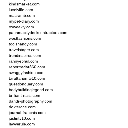
kindsmarket.com
luvelylife.com
macramb.com
mypet-diary.com
oxweekly.com
panamacitydeckcontractors.com
westfashions.com
toolshandy.com
travelstager.com
trendinspires.com
rannyephul.com
reportradar360.com
swaggyfashion.com
taraftariumtv10.com
questionquery.com
bodybuildinglegend.com
brilliant-nails.com
dandr-photography.com
dokteroce.com
journal-francais.com
justintv10.com
lawyerule.com