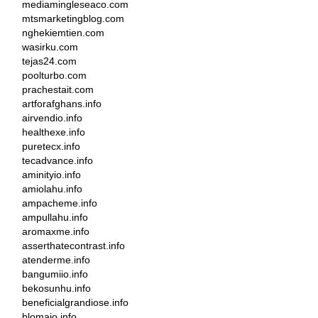
mediamingleseaco.com
mtsmarketingblog.com
nghekiemtien.com
wasirku.com
tejas24.com
poolturbo.com
prachestait.com
artforafghans.info
airvendio.info
healthexe.info
puretecx.info
tecadvance.info
aminityio.info
amiolahu.info
ampacheme.info
ampullahu.info
aromaxme.info
asserthatecontrast.info
atenderme.info
bangumiio.info
bekosunhu.info
beneficialgrandiose.info
blomaio.info