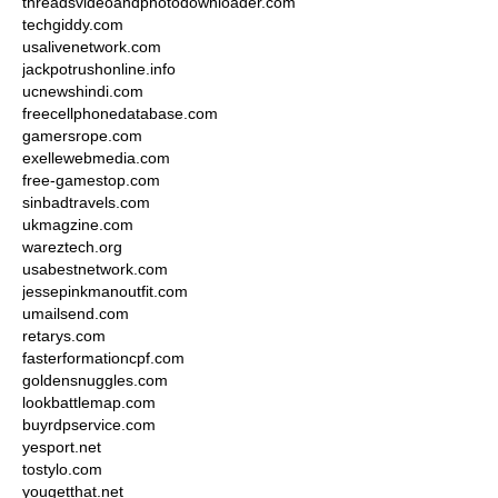
threadsvideoandphotodownloader.com
techgiddy.com
usalivenetwork.com
jackpotrushonline.info
ucnewshindi.com
freecellphonedatabase.com
gamersrope.com
exellewebmedia.com
free-gamestop.com
sinbadtravels.com
ukmagzine.com
wareztech.org
usabestnetwork.com
jessepinkmanoutfit.com
umailsend.com
retarys.com
fasterformationcpf.com
goldensnuggles.com
lookbattlemap.com
buyrdpservice.com
yesport.net
tostylo.com
yougetthat.net