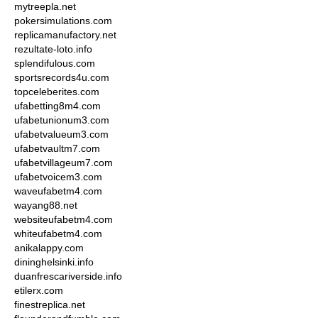
mytreepla.net
pokersimulations.com
replicamanufactory.net
rezultate-loto.info
splendifulous.com
sportsrecords4u.com
topceleberites.com
ufabetting8m4.com
ufabetunionum3.com
ufabetvalueum3.com
ufabetvaultm7.com
ufabetvillageum7.com
ufabetvoicem3.com
waveufabetm4.com
wayang88.net
websiteufabetm4.com
whiteufabetm4.com
anikalappy.com
dininghelsinki.info
duanfrescariverside.info
etilerx.com
finestreplica.net