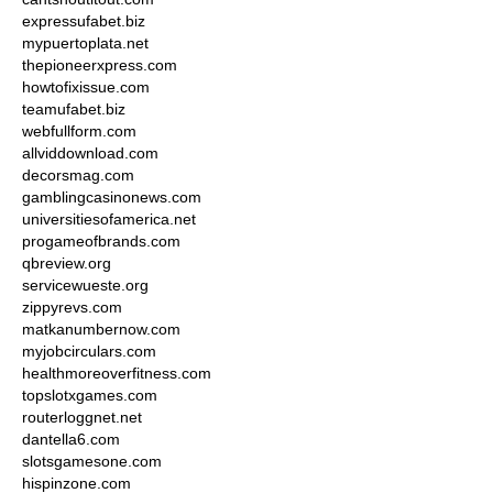
expressufabet.biz
mypuertoplata.net
thepioneerxpress.com
howtofixissue.com
teamufabet.biz
webfullform.com
allviddownload.com
decorsmag.com
gamblingcasinonews.com
universitiesofamerica.net
progameofbrands.com
qbreview.org
servicewueste.org
zippyrevs.com
matkanumbernow.com
myjobcirculars.com
healthmoreoverfitness.com
topslotxgames.com
routerloggnet.net
dantella6.com
slotsgamesone.com
hispinzone.com