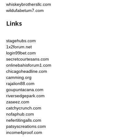
whiskeybrothersllc.com
wildufabetum7.com
Links
stagehubs.com
1x2forum.net
login99bet.com
secretcourtesans.com
onlinebahisforum1.com
chicagoheadline.com
camming.org
rajalion88.com
goupuntacana.com
riversedgepark.com
zaseez.com
catchycrunch.com
nofaphub.com
nefertitingalls.com
patsyscreations.com
income4proof.com