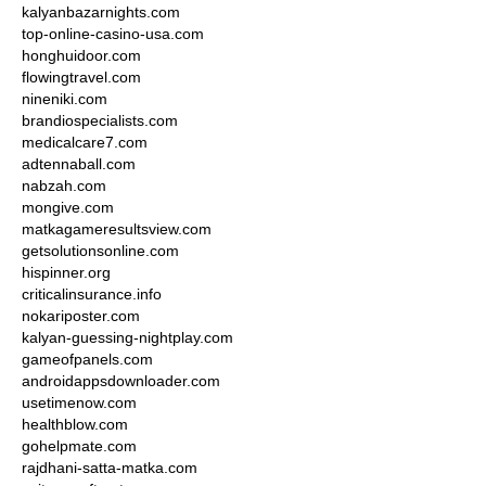
kalyanbazarnights.com
top-online-casino-usa.com
honghuidoor.com
flowingtravel.com
nineniki.com
brandiospecialists.com
medicalcare7.com
adtennaball.com
nabzah.com
mongive.com
matkagameresultsview.com
getsolutionsonline.com
hispinner.org
criticalinsurance.info
nokariposter.com
kalyan-guessing-nightplay.com
gameofpanels.com
androidappsdownloader.com
usetimenow.com
healthblow.com
gohelpmate.com
rajdhani-satta-matka.com