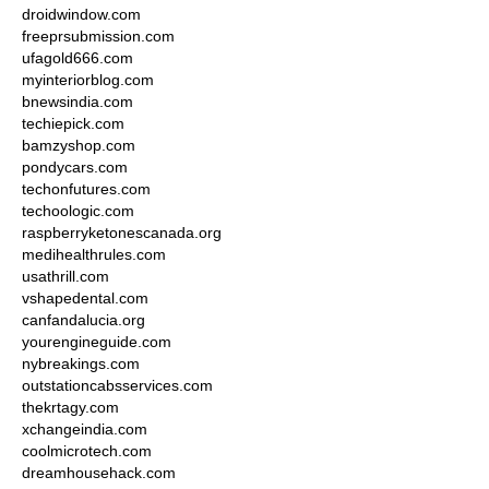
droidwindow.com
freeprsubmission.com
ufagold666.com
myinteriorblog.com
bnewsindia.com
techiepick.com
bamzyshop.com
pondycars.com
techonfutures.com
techoologic.com
raspberryketonescanada.org
medihealthrules.com
usathrill.com
vshapedental.com
canfandalucia.org
yourengineguide.com
nybreakings.com
outstationcabsservices.com
thekrtagy.com
xchangeindia.com
coolmicrotech.com
dreamhousehack.com