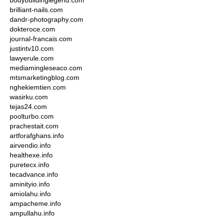
bodybuildinglegend.com
brilliant-nails.com
dandr-photography.com
dokteroce.com
journal-francais.com
justintv10.com
lawyerule.com
mediamingleseaco.com
mtsmarketingblog.com
nghekiemtien.com
wasirku.com
tejas24.com
poolturbo.com
prachestait.com
artforafghans.info
airvendio.info
healthexe.info
puretecx.info
tecadvance.info
aminityio.info
amiolahu.info
ampacheme.info
ampullahu.info