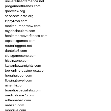
universitiesofamerica.net
progameofbrands.com
qbreview.org
servicewueste.org
zippyrevs.com
matkanumbernow.com
myjobcirculars.com
healthmoreoverfitness.com
topslotxgames.com
routerloggnet.net
dantella6.com
slotsgamesone.com
hispinzone.com
kalyanbazarnights.com
top-online-casino-usa.com
honghuidoor.com
flowingtravel.com
nineniki.com
brandiospecialists.com
medicalcare7.com
adtennaball.com
nabzah.com
mongive.com