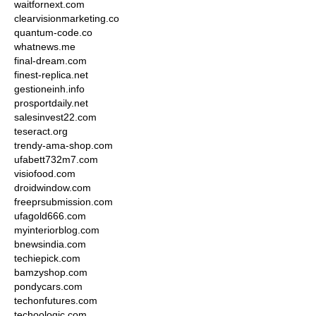
waitfornext.com
clearvisionmarketing.co
quantum-code.co
whatnews.me
final-dream.com
finest-replica.net
gestioneinh.info
prosportdaily.net
salesinvest22.com
teseract.org
trendy-ama-shop.com
ufabett732m7.com
visiofood.com
droidwindow.com
freeprsubmission.com
ufagold666.com
myinteriorblog.com
bnewsindia.com
techiepick.com
bamzyshop.com
pondycars.com
techonfutures.com
techoologic.com