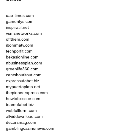
uae-times.com
gamerifys.com
inspiratif.net
vsmsnetworks.com
offthem.com
ibommatv.com
techporfit.com
bekasionline.com
nbusinessplan.com
greenlife360.com
cantshoutitout.com
expressufabet.biz
mypuertoplata.net
thepioneerxpress.com
howtofixissue.com
teamufabet.biz
webfullform.com
allviddownload.com
decorsmag.com
gamblingcasinonews.com