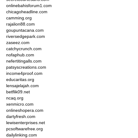
onlinebahisforum1.com
chicagoheadline.com
camming.org
rajalion88.com
goupuntacana.com
riversedgepark.com
zaseez.com
catchycrunch.com
nofaphub.com
nefertitingalls.com
patsyscreations.com
income4proof.com
educaritas.org
lensajelajah.com
betflik09.net
ncaq.org
xenmicro.com
onlineshopera.com
dartyfresh.com
lewisenterprises.net
pcsoftwarefree.org
dailylinking.com