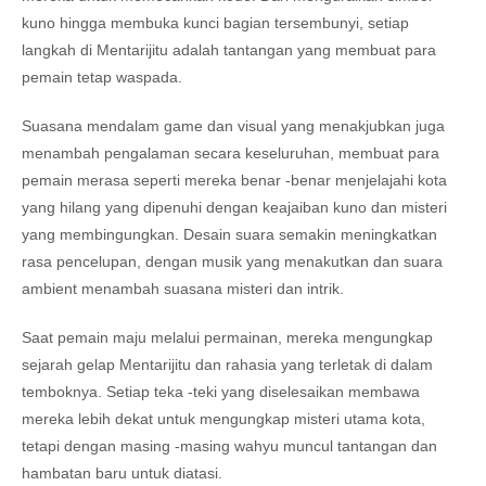
kuno hingga membuka kunci bagian tersembunyi, setiap
langkah di Mentarijitu adalah tantangan yang membuat para
pemain tetap waspada.
Suasana mendalam game dan visual yang menakjubkan juga
menambah pengalaman secara keseluruhan, membuat para
pemain merasa seperti mereka benar -benar menjelajahi kota
yang hilang yang dipenuhi dengan keajaiban kuno dan misteri
yang membingungkan. Desain suara semakin meningkatkan
rasa pencelupan, dengan musik yang menakutkan dan suara
ambient menambah suasana misteri dan intrik.
Saat pemain maju melalui permainan, mereka mengungkap
sejarah gelap Mentarijitu dan rahasia yang terletak di dalam
temboknya. Setiap teka -teki yang diselesaikan membawa
mereka lebih dekat untuk mengungkap misteri utama kota,
tetapi dengan masing -masing wahyu muncul tantangan dan
hambatan baru untuk diatasi.