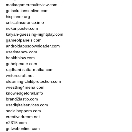
matkagameresultsview.com
getsolutionsonline.com
hispinner.org
criticalinsurance.info
nokariposter.com
kalyan-guessing-nightplay.com
gameofpanels.com
androidappsdownloader.com
usetimenow.com
healthblow.com
gohelpmate.com
rajdhani-satta-matka.com
writerscraft.net
elearning-childprotection.com
wrestling4mena.com
knowledgeforall.info
brand2lastio.com
usadigitalservices.com
socialhoppers.com
creativedream.net
n2315.com
getwebonline.com