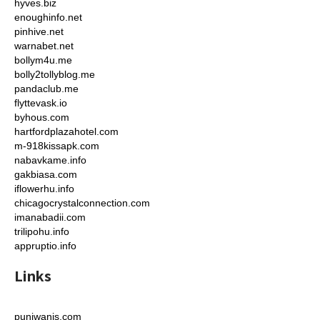
hyves.biz
enoughinfo.net
pinhive.net
warnabet.net
bollym4u.me
bolly2tollyblog.me
pandaclub.me
flyttevask.io
byhous.com
hartfordplazahotel.com
m-918kissapk.com
nabavkame.info
gakbiasa.com
iflowerhu.info
chicagocrystalconnection.com
imanabadii.com
trilipohu.info
appruptio.info
Links
punjwanis.com