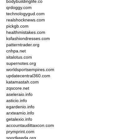
bodybuildinglife.co
qrdoggy.com
technologygud.com
realshocknews.com
pickgb.com
healthmistakes.com
ksfashiondresses.com
patterntrader.org
cnhpa.net
sitalotus.com
supernotes.org
worldsportsempires.com
updatecentral360.com
katamastah.com
zqscore.net
aseleraio.info
asticio.info
egardenio.info
arxteamio.info
getalexio.info
accountaudittaxcon.com
prymprint.com
sportkeeda.org