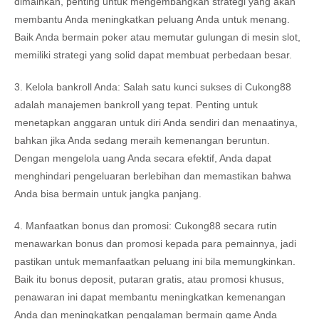
dimainkan, penting untuk mengembangkan strategi yang akan
membantu Anda meningkatkan peluang Anda untuk menang.
Baik Anda bermain poker atau memutar gulungan di mesin slot,
memiliki strategi yang solid dapat membuat perbedaan besar.
3. Kelola bankroll Anda: Salah satu kunci sukses di Cukong88
adalah manajemen bankroll yang tepat. Penting untuk
menetapkan anggaran untuk diri Anda sendiri dan menaatinya,
bahkan jika Anda sedang meraih kemenangan beruntun.
Dengan mengelola uang Anda secara efektif, Anda dapat
menghindari pengeluaran berlebihan dan memastikan bahwa
Anda bisa bermain untuk jangka panjang.
4. Manfaatkan bonus dan promosi: Cukong88 secara rutin
menawarkan bonus dan promosi kepada para pemainnya, jadi
pastikan untuk memanfaatkan peluang ini bila memungkinkan.
Baik itu bonus deposit, putaran gratis, atau promosi khusus,
penawaran ini dapat membantu meningkatkan kemenangan
Anda dan meningkatkan pengalaman bermain game Anda