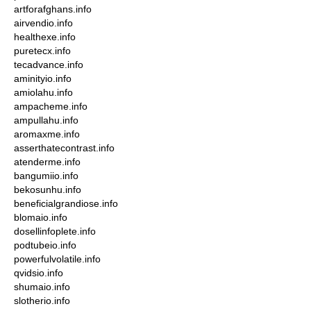
artforafghans.info
airvendio.info
healthexe.info
puretecx.info
tecadvance.info
aminityio.info
amiolahu.info
ampacheme.info
ampullahu.info
aromaxme.info
asserthatecontrast.info
atenderme.info
bangumiio.info
bekosunhu.info
beneficialgrandiose.info
blomaio.info
dosellinfoplete.info
podtubeio.info
powerfulvolatile.info
qvidsio.info
shumaio.info
slotherio.info