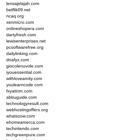
lensajelajah.com
betflik09.net
ncaq.org
xenmicro.com
onlineshopera.com
dartyfresh.com
lewisenterprises.net
pcsoftwarefree.org
dailylinking.com
dnafyx.com
giocolenuvole.com
iyouessential.com
withloveamity.com
youlearncode.com
fxyatirim.com
abbuguide.com
technologyresult.com
webhostingoffers.org
whatszow.com
ehomeamerca.com
techintendo.com
techgreenpure.com