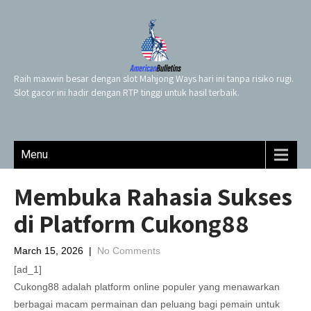
Raih maxwin besar dengan slot Mahjong Ways hari ini tanpa risiko rugi.
Slot gacor ini hadir dengan RTP tinggi untuk hasil terbaik.
Menu
Membuka Rahasia Sukses
di Platform Cukong88
March 15, 2026
|
No Comments
[ad_1]
Cukong88 adalah platform online populer yang menawarkan
berbagai macam permainan dan peluang bagi pemain untuk