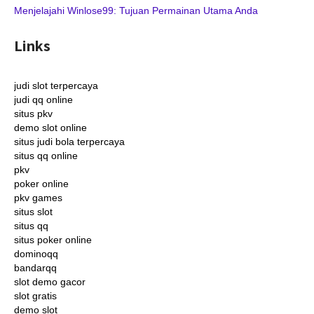
Menjelajahi Winlose99: Tujuan Permainan Utama Anda
Links
judi slot terpercaya
judi qq online
situs pkv
demo slot online
situs judi bola terpercaya
situs qq online
pkv
poker online
pkv games
situs slot
situs qq
situs poker online
dominoqq
bandarqq
slot demo gacor
slot gratis
demo slot