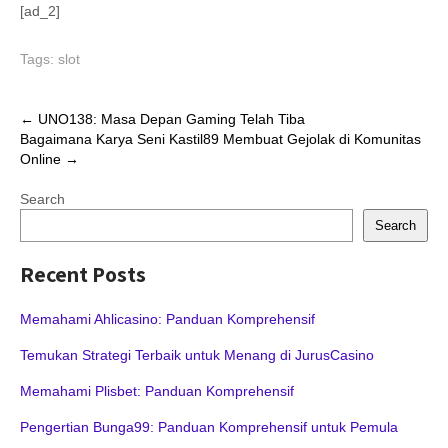
[ad_2]
Tags:
slot
Post
←
UNO138: Masa Depan Gaming Telah Tiba
Bagaimana Karya Seni Kastil89 Membuat Gejolak di Komunitas
navigation
Online
→
Search
Search
Recent Posts
Memahami Ahlicasino: Panduan Komprehensif
Temukan Strategi Terbaik untuk Menang di JurusCasino
Memahami Plisbet: Panduan Komprehensif
Pengertian Bunga99: Panduan Komprehensif untuk Pemula