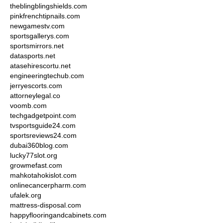
theblingblingshields.com
pinkfrenchtipnails.com
newgamestv.com
sportsgallerys.com
sportsmirrors.net
datasports.net
atasehirescortu.net
engineeringtechub.com
jerryescorts.com
attorneylegal.co
voomb.com
techgadgetpoint.com
tvsportsguide24.com
sportsreviews24.com
dubai360blog.com
lucky77slot.org
growmefast.com
mahkotahokislot.com
onlinecancerpharm.com
ufalek.org
mattress-disposal.com
happyflooringandcabinets.com