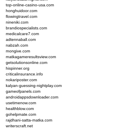
top-online-casino-usa.com
honghuidoor.com
flowingtravel.com
nineniki.com
brandiospecialists.com
medicalcare7.com
adtennaball.com
nabzah.com
mongive.com
matkagameresultsview.com
getsolutionsonline.com
hispinner.org
criticalinsurance.info
nokariposter.com
kalyan-guessing-nightplay.com
gameofpanels.com
androidappsdownloader.com
usetimenow.com
healthblow.com
gohelpmate.com
rajdhani-satta-matka.com
writerscraft.net