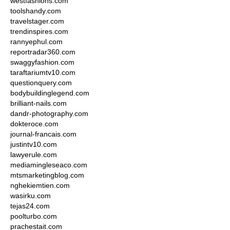
westfashions.com
toolshandy.com
travelstager.com
trendinspires.com
rannyephul.com
reportradar360.com
swaggyfashion.com
taraftariumtv10.com
questionquery.com
bodybuildinglegend.com
brilliant-nails.com
dandr-photography.com
dokteroce.com
journal-francais.com
justintv10.com
lawyerule.com
mediamingleseaco.com
mtsmarketingblog.com
nghekiemtien.com
wasirku.com
tejas24.com
poolturbo.com
prachestait.com