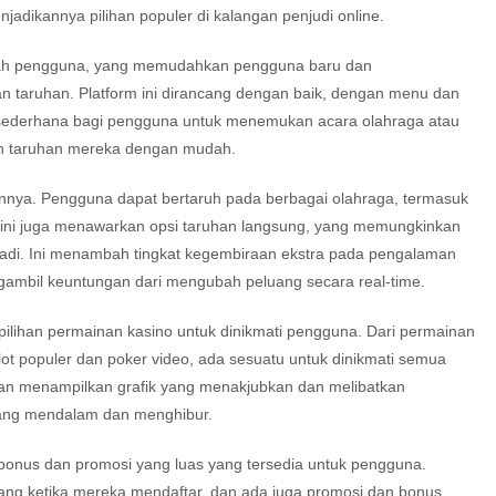
adikannya pilihan populer di kalangan penjudi online.
amah pengguna, yang memudahkan pengguna baru dan
 taruhan. Platform ini dirancang dengan baik, dengan menu dan
a sederhana bagi pengguna untuk menemukan acara olahraga atau
n taruhan mereka dengan mudah.
hannya. Pengguna dapat bertaruh pada berbagai olahraga, termasuk
orm ini juga menawarkan opsi taruhan langsung, yang memungkinkan
adi. Ini menambah tingkat kegembiraan ekstra pada pengalaman
mbil keuntungan dari mengubah peluang secara real-time.
ilihan permainan kasino untuk dinikmati pengguna. Dari permainan
slot populer dan poker video, ada sesuatu untuk dinikmati semua
i dan menampilkan grafik yang menakjubkan dan melibatkan
ang mendalam dan menghibur.
onus dan promosi yang luas yang tersedia untuk pengguna.
ng ketika mereka mendaftar, dan ada juga promosi dan bonus