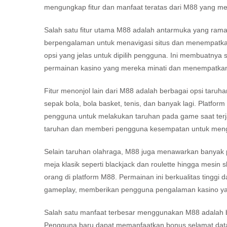
mengungkap fitur dan manfaat teratas dari M88 yang menj
Salah satu fitur utama M88 adalah antarmuka yang r
berpengalaman untuk menavigasi situs dan menempatkan
opsi yang jelas untuk dipilih pengguna. Ini membuatny
permainan kasino yang mereka minati dan menempatka
Fitur menonjol lain dari M88 adalah berbagai opsi taru
sepak bola, bola basket, tenis, dan banyak lagi. Platf
pengguna untuk melakukan taruhan pada game saat terj
taruhan dan memberi pengguna kesempatan untuk menga
Selain taruhan olahraga, M88 juga menawarkan banyak p
meja klasik seperti blackjack dan roulette hingga mesin 
orang di platform M88. Permainan ini berkualitas tingg
gameplay, memberikan pengguna pengalaman kasino y
Salah satu manfaat terbesar menggunakan M88 adalah b
Pengguna baru dapat memanfaatkan bonus selamat data