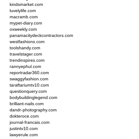
kindsmarket.com
luvelylife.com
macramb.com
mypet-diary.com
oxweekly.com
panamacitydeckcontractors.com
westfashions.com
toolshandy.com
travelstager.com
trendinspires.com
rannyephul.com
reportradar360.com
swaggyfashion.com
taraftariumtv10.com
questionquery.com
bodybuildinglegend.com
brilliant-nails.com
dandr-photography.com
dokteroce.com
journal-francais.com
justintv10.com
lawyerule.com