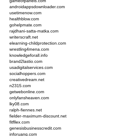
gameofpanels.com
androidappsdownloader.com
usetimenow.com
healthblow.com
gohelpmate.com
rajdhani-satta-matka.com
writerscraft.net
elearning-childprotection.com
wrestling4mena.com
knowledgeforall.info
brand2lastio.com
usadigitalservices.com
socialhoppers.com
creativedream.net
n2315.com
getwebonline.com
onlyfansheaven.com
lky08.com
ralph-fiennes.net
fielder-maximum-discount.net
fitfllex.com
genesisbusinesscredit.com
inforuang.com