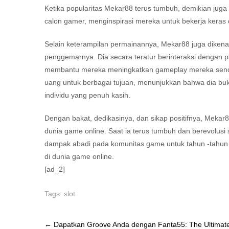
Ketika popularitas Mekar88 terus tumbuh, demikian juga
calon gamer, menginspirasi mereka untuk bekerja keras
Selain keterampilan permainannya, Mekar88 juga dikena
penggemarnya. Dia secara teratur berinteraksi dengan p
membantu mereka meningkatkan gameplay mereka sendir
uang untuk berbagai tujuan, menunjukkan bahwa dia bu
individu yang penuh kasih.
Dengan bakat, dedikasinya, dan sikap positifnya, Mekar8
dunia game online. Saat ia terus tumbuh dan berevolus
dampak abadi pada komunitas game untuk tahun -tahun 
di dunia game online.
[ad_2]
Tags:
slot
Post
←
Dapatkan Groove Anda dengan Fanta55: The Ultimate