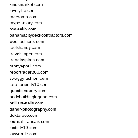
kindsmarket.com
luvelylife.com
macramb.com
mypet-diary.com
oxweekly.com
panamacitydeckcontractors.com
westfashions.com
toolshandy.com
travelstager.com
trendinspires.com
rannyephul.com
reportradar360.com
swaggyfashion.com
taraftariumtv10.com
questionquery.com
bodybuildinglegend.com
brilliant-nails.com
dandr-photography.com
dokteroce.com
journal-francais.com
justintv10.com
lawyerule.com