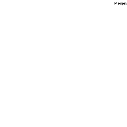
Menjel
navigation