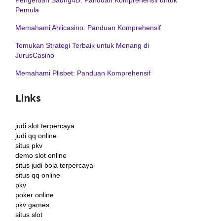
Pengertian Saung4D: Panduan Komprehensif untuk
Pemula
Memahami Ahlicasino: Panduan Komprehensif
Temukan Strategi Terbaik untuk Menang di
JurusCasino
Memahami Plisbet: Panduan Komprehensif
Links
judi slot terpercaya
judi qq online
situs pkv
demo slot online
situs judi bola terpercaya
situs qq online
pkv
poker online
pkv games
situs slot