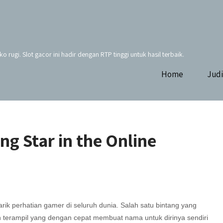
 rugi. Slot gacor ini hadir dengan RTP tinggi untuk hasil terbaik.
Home
Judi
ng Star in the Online
rik perhatian gamer di seluruh dunia. Salah satu bintang yang
 terampil yang dengan cepat membuat nama untuk dirinya sendiri