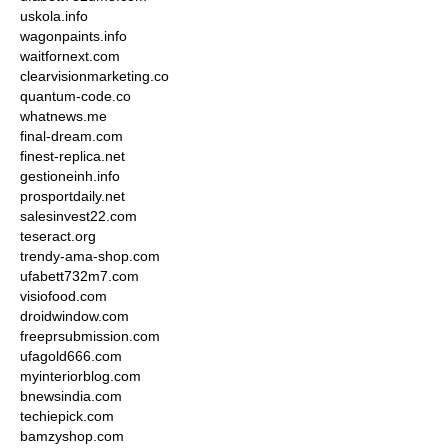
uskola.info
wagonpaints.info
waitfornext.com
clearvisionmarketing.co
quantum-code.co
whatnews.me
final-dream.com
finest-replica.net
gestioneinh.info
prosportdaily.net
salesinvest22.com
teseract.org
trendy-ama-shop.com
ufabett732m7.com
visiofood.com
droidwindow.com
freeprsubmission.com
ufagold666.com
myinteriorblog.com
bnewsindia.com
techiepick.com
bamzyshop.com