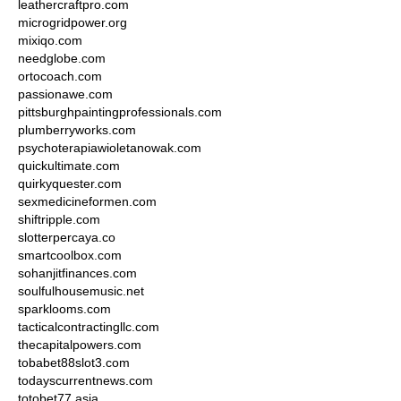
leathercraftpro.com
microgridpower.org
mixiqo.com
needglobe.com
ortocoach.com
passionawe.com
pittsburghpaintingprofessionals.com
plumberryworks.com
psychoterapiawioletanowak.com
quickultimate.com
quirkyquester.com
sexmedicineformen.com
shiftripple.com
slotterpercaya.co
smartcoolbox.com
sohanjitfinances.com
soulfulhousemusic.net
sparklooms.com
tacticalcontractingllc.com
thecapitalpowers.com
tobabet88slot3.com
todayscurrentnews.com
totobet77.asia