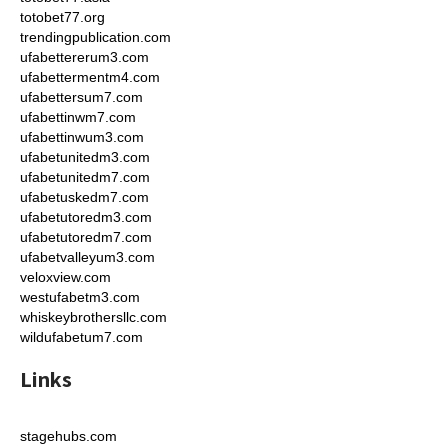
totobet77.org
trendingpublication.com
ufabettererum3.com
ufabettermentm4.com
ufabettersum7.com
ufabettinwm7.com
ufabettinwum3.com
ufabetunitedm3.com
ufabetunitedm7.com
ufabetuskedm7.com
ufabetutoredm3.com
ufabetutoredm7.com
ufabetvalleyum3.com
veloxview.com
westufabetm3.com
whiskeybrothersllc.com
wildufabetum7.com
Links
stagehubs.com