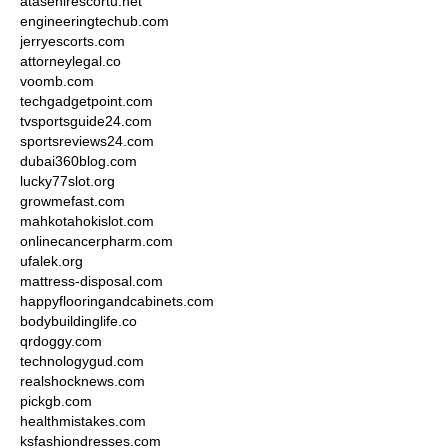
atasehirescortu.net
engineeringtechub.com
jerryescorts.com
attorneylegal.co
voomb.com
techgadgetpoint.com
tvsportsguide24.com
sportsreviews24.com
dubai360blog.com
lucky77slot.org
growmefast.com
mahkotahokislot.com
onlinecancerpharm.com
ufalek.org
mattress-disposal.com
happyflooringandcabinets.com
bodybuildinglife.co
qrdoggy.com
technologygud.com
realshocknews.com
pickgb.com
healthmistakes.com
ksfashiondresses.com