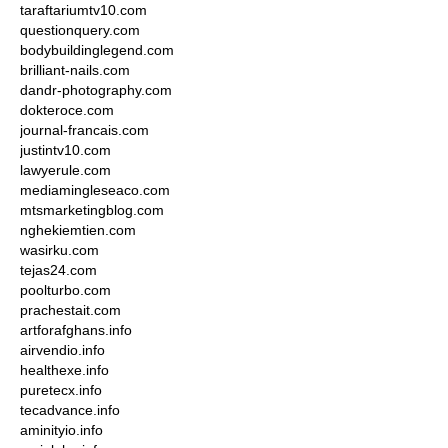
taraftariumtv10.com
questionquery.com
bodybuildinglegend.com
brilliant-nails.com
dandr-photography.com
dokteroce.com
journal-francais.com
justintv10.com
lawyerule.com
mediamingleseaco.com
mtsmarketingblog.com
nghekiemtien.com
wasirku.com
tejas24.com
poolturbo.com
prachestait.com
artforafghans.info
airvendio.info
healthexe.info
puretecx.info
tecadvance.info
aminityio.info