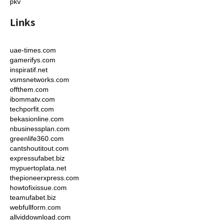
pkv
Links
uae-times.com
gamerifys.com
inspiratif.net
vsmsnetworks.com
offthem.com
ibommatv.com
techporfit.com
bekasionline.com
nbusinessplan.com
greenlife360.com
cantshoutitout.com
expressufabet.biz
mypuertoplata.net
thepioneerxpress.com
howtofixissue.com
teamufabet.biz
webfullform.com
allviddownload.com