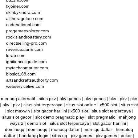
buzznc.com
fxjoiner.com
skinbykindra.com
alltherageface.com
codenational.com
progameexplorer.com
rockislandroastery.com
directselling-pro.com
revenuealarm.com
lurab.com
ignitioncoilguide.com
mytechcomputer.com
bioslot168.com
artsandcraftsauthority.com
webservicelive.com
menuqq alternatif
|
situs pkv
|
pkv games
|
pkv games
|
pkv
|
pkv
|
pkv
|
pkv
|
pkv
|
situs slot terpercaya
|
situs slot online
|
x500 slot
|
situs slot
|
slot maxwin
|
slot gacor hari ini
|
x500 slot
|
situs slot terpercaya
|
situs slot gacor
|
slot demo pragmatic play
|
slot pragmatic
|
mahjong
ways 2
|
demo slot
|
situs slot terpercaya
|
slot gacor hari ini
|
dominoqq
|
dominoqq
|
menuqq daftar
|
murniqq daftar
|
hematqq
daftar
|
bandarqq login
|
situs qq
|
pkv games
|
pkv games
|
poker
|