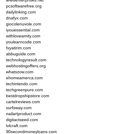
lewisenterprises.net
pcsoftwarefree.org
dailylinking.com
dnafyx.com
giocolenuvole.com
iyouessential.com
withloveamity.com
youlearncode.com
fxyatirim.com
abbuguide.com
technologyresult.com
webhostingoffers.org
whatszow.com
ehomeamerca.com
techintendo.com
techgreenpure.com
bestdropshipstore.com
cartelreviews.com
surfsway.com
nailartproduct.com
digitactseed.com
lvlcraft.com
90secondmoneyloans.com