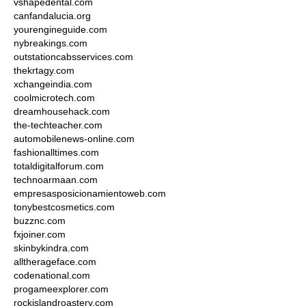
vshapedental.com
canfandalucia.org
yourengineguide.com
nybreakings.com
outstationcabsservices.com
thekrtagy.com
xchangeindia.com
coolmicrotech.com
dreamhousehack.com
the-techteacher.com
automobilenews-online.com
fashionalltimes.com
totaldigitalforum.com
technoarmaan.com
empresasposicionamientoweb.com
tonybestcosmetics.com
buzznc.com
fxjoiner.com
skinbykindra.com
alltherageface.com
codenational.com
progameexplorer.com
rockislandroastery.com