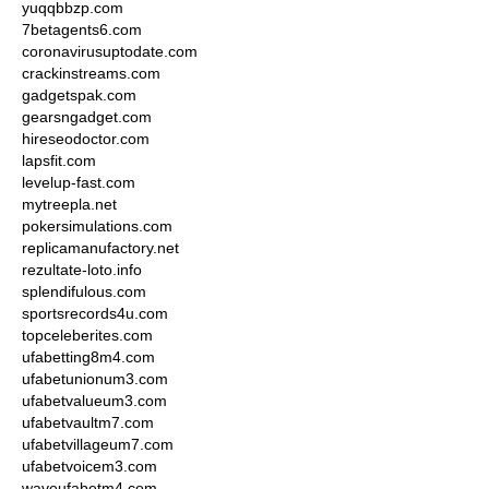
yuqqbbzp.com
7betagents6.com
coronavirusuptodate.com
crackinstreams.com
gadgetspak.com
gearsngadget.com
hireseodoctor.com
lapsfit.com
levelup-fast.com
mytreepla.net
pokersimulations.com
replicamanufactory.net
rezultate-loto.info
splendifulous.com
sportsrecords4u.com
topceleberites.com
ufabetting8m4.com
ufabetunionum3.com
ufabetvalueum3.com
ufabetvaultm7.com
ufabetvillageum7.com
ufabetvoicem3.com
waveufabetm4.com