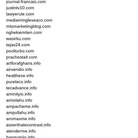
journal-francais.com
justintv10.com
lawyerule.com
mediamingleseaco.com
mtsmarketingblog.com
nghekiemtien.com
wasirku.com
tejas24.com
poolturbo.com
prachestait.com
artforafghans.info
airvendio.info
healthexe.info
puretecx.info
tecadvance.info
aminityio.info
amiolahu.info
ampacheme.info
ampullahu.info
aromaxme.info
asserthatecontrast.info
atenderme.info
bangumiio.info