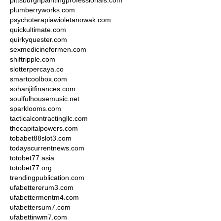
pittsburghpaintingprofessionals.com
plumberryworks.com
psychoterapiawioletanowak.com
quickultimate.com
quirkyquester.com
sexmedicineformen.com
shiftripple.com
slotterpercaya.co
smartcoolbox.com
sohanjitfinances.com
soulfulhousemusic.net
sparklooms.com
tacticalcontractingllc.com
thecapitalpowers.com
tobabet88slot3.com
todayscurrentnews.com
totobet77.asia
totobet77.org
trendingpublication.com
ufabettererum3.com
ufabettermentm4.com
ufabettersum7.com
ufabettinwm7.com