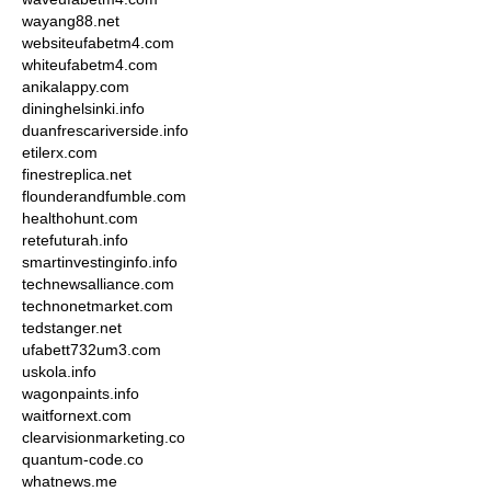
wayang88.net
websiteufabetm4.com
whiteufabetm4.com
anikalappy.com
dininghelsinki.info
duanfrescariverside.info
etilerx.com
finestreplica.net
flounderandfumble.com
healthohunt.com
retefuturah.info
smartinvestinginfo.info
technewsalliance.com
technonetmarket.com
tedstanger.net
ufabett732um3.com
uskola.info
wagonpaints.info
waitfornext.com
clearvisionmarketing.co
quantum-code.co
whatnews.me