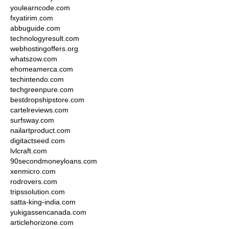
youlearncode.com
fxyatirim.com
abbuguide.com
technologyresult.com
webhostingoffers.org
whatszow.com
ehomeamerca.com
techintendo.com
techgreenpure.com
bestdropshipstore.com
cartelreviews.com
surfsway.com
nailartproduct.com
digitactseed.com
lvlcraft.com
90secondmoneyloans.com
xenmicro.com
rodrovers.com
tripssolution.com
satta-king-india.com
yukigassencanada.com
articlehorizone.com