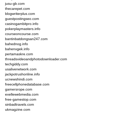
jusu-gb.com
thecarepet.com
blogwriterplus.com
guestpostingseo.com
casinogambitpro.info
pokerplaymasters.info
courseoncourse.com
bantinbatdongsan247.com
bahednog.info
bahenxgek.info
pertamaskre.com
threadsvideoandphotodownloader.com
techgiddy.com
usalivenetwork.com
jackpotrushonline.info
ucnewshindi.com
freecellphonedatabase.com
gamersrope.com
exellewebmedia.com
free-gamestop.com
sinbadtravels.com
ukmagzine.com