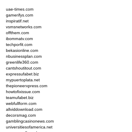
uae-times.com
gamerifys.com
inspiratif.net
vsmsnetworks.com
offthem.com
ibommatv.com
techporfit.com
bekasionline.com
nbusinessplan.com
greenlife360.com
cantshoutitout.com
expressufabet.biz
mypuertoplata.net
thepioneerxpress.com
howtofixissue.com
teamufabet.biz
webfullform.com
allviddownload.com
decorsmag.com
gamblingcasinonews.com
universitiesofamerica.net