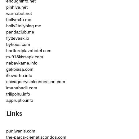
enoughinfo.net
pinhive.net
warnabet.net
bollym4u.me
bolly2tollyblog.me
pandaclub.me
flyttevask.io
byhous.com
hartfordplazahotel.com
m-918kissapk.com
nabavkame.info
gakbiasa.com
iflowerhu.info
chicagocrystalconnection.com
imanabadii.com
trilipohu.info
appruptio.info
Links
punjwanis.com
the-parcs-clematiscondos.com