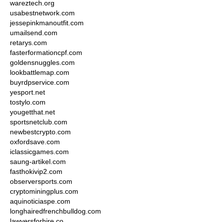
wareztech.org
usabestnetwork.com
jessepinkmanoutfit.com
umailsend.com
retarys.com
fasterformationcpf.com
goldensnuggles.com
lookbattlemap.com
buyrdpservice.com
yesport.net
tostylo.com
yougetthat.net
sportsnetclub.com
newbestcrypto.com
oxfordsave.com
iclassicgames.com
saung-artikel.com
fasthokivip2.com
observersports.com
cryptominingplus.com
aquinoticiaspe.com
longhairedfrenchbulldog.com
lawyersforhire.co