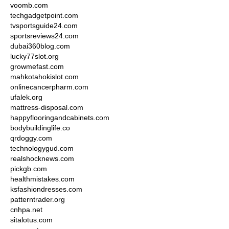
voomb.com
techgadgetpoint.com
tvsportsguide24.com
sportsreviews24.com
dubai360blog.com
lucky77slot.org
growmefast.com
mahkotahokislot.com
onlinecancerpharm.com
ufalek.org
mattress-disposal.com
happyflooringandcabinets.com
bodybuildinglife.co
qrdoggy.com
technologygud.com
realshocknews.com
pickgb.com
healthmistakes.com
ksfashiondresses.com
patterntrader.org
cnhpa.net
sitalotus.com