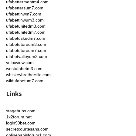
ufabettermentm4.com
ufabettersum7.com
ufabettinwm7.com
ufabettinwum3.com
ufabetunitedm3.com
ufabetunitedm7.com
ufabetuskedm7.com
ufabetutoredm3.com
ufabetutoredm7.com
ufabetvalleyum3.com
veloxview.com
westufabetm3.com
whiskeybrothersllc.com
wildufabetum7.com
Links
stagehubs.com
1x2forum.net
login99bet.com
secretcourtesans.com
onlinebahisforum1.com