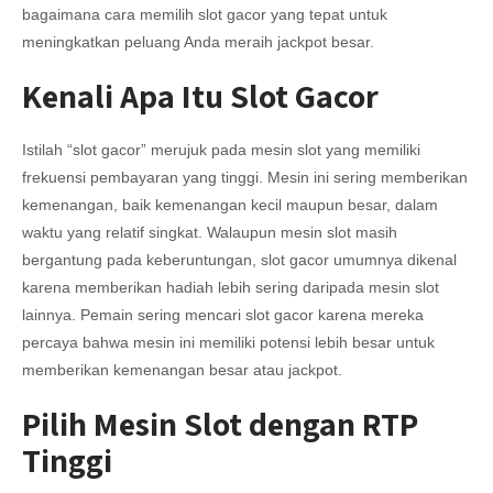
bagaimana cara memilih slot gacor yang tepat untuk
meningkatkan peluang Anda meraih jackpot besar.
Kenali Apa Itu Slot Gacor
Istilah “slot gacor” merujuk pada mesin slot yang memiliki
frekuensi pembayaran yang tinggi. Mesin ini sering memberikan
kemenangan, baik kemenangan kecil maupun besar, dalam
waktu yang relatif singkat. Walaupun mesin slot masih
bergantung pada keberuntungan, slot gacor umumnya dikenal
karena memberikan hadiah lebih sering daripada mesin slot
lainnya. Pemain sering mencari slot gacor karena mereka
percaya bahwa mesin ini memiliki potensi lebih besar untuk
memberikan kemenangan besar atau jackpot.
Pilih Mesin Slot dengan RTP
Tinggi