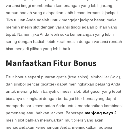
variansi tinggi memberikan kemenangan yang lebih jarang,
namun hadiah yang didapatkan lebih besar, termasuk jackpot.
Jika tujuan Anda adalah untuk mengejar jackpot besar, maka
memilih mesin slot dengan variansi tinggi adalah pilihan yang
tepat. Namun, jika Anda lebih suka kemenangan yang lebih
sering dengan hadiah lebih kecil, mesin dengan variansi rendah
bisa menjadi pilihan yang lebih baik.
Manfaatkan Fitur Bonus
Fitur bonus seperti putaran gratis (free spins), simbol liar (wild),
dan simbol pencar (scatter) dapat meningkatkan peluang Anda
untuk menang lebih banyak di mesin slot. Slot gacor yang tepat
biasanya dilengkapi dengan berbagai fitur bonus yang dapat
memperbesar kesempatan Anda untuk mendapatkan kombinasi
pemenang atau bahkan jackpot. Beberapa
mahjong ways 2
mesin slot bahkan menawarkan multipliers yang akan
menggandakan kemenangan Anda, meningkatkan potensi