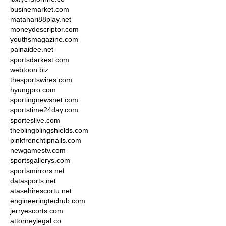
businemarket.com
matahari88play.net
moneydescriptor.com
youthsmagazine.com
painaidee.net
sportsdarkest.com
webtoon.biz
thesportswires.com
hyungpro.com
sportingnewsnet.com
sportstime24day.com
sporteslive.com
theblingblingshields.com
pinkfrenchtipnails.com
newgamestv.com
sportsgallerys.com
sportsmirrors.net
datasports.net
atasehirescortu.net
engineeringtechub.com
jerryescorts.com
attorneylegal.co