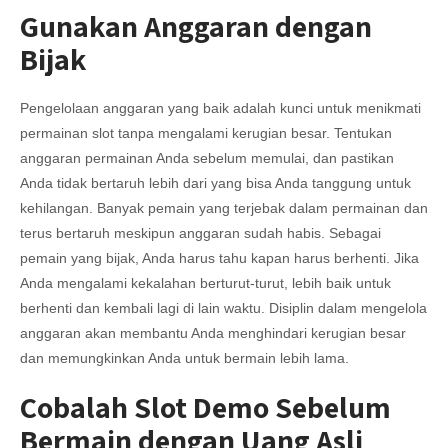
Gunakan Anggaran dengan
Bijak
Pengelolaan anggaran yang baik adalah kunci untuk menikmati
permainan slot tanpa mengalami kerugian besar. Tentukan
anggaran permainan Anda sebelum memulai, dan pastikan
Anda tidak bertaruh lebih dari yang bisa Anda tanggung untuk
kehilangan. Banyak pemain yang terjebak dalam permainan dan
terus bertaruh meskipun anggaran sudah habis. Sebagai
pemain yang bijak, Anda harus tahu kapan harus berhenti. Jika
Anda mengalami kekalahan berturut-turut, lebih baik untuk
berhenti dan kembali lagi di lain waktu. Disiplin dalam mengelola
anggaran akan membantu Anda menghindari kerugian besar
dan memungkinkan Anda untuk bermain lebih lama.
Cobalah Slot Demo Sebelum
Bermain dengan Uang Asli