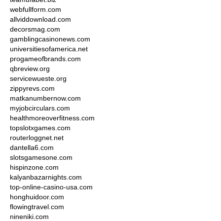
webfullform.com
allviddownload.com
decorsmag.com
gamblingcasinonews.com
universitiesofamerica.net
progameofbrands.com
qbreview.org
servicewueste.org
zippyrevs.com
matkanumbernow.com
myjobcirculars.com
healthmoreoverfitness.com
topslotxgames.com
routerloggnet.net
dantella6.com
slotsgamesone.com
hispinzone.com
kalyanbazarnights.com
top-online-casino-usa.com
honghuidoor.com
flowingtravel.com
nineniki.com