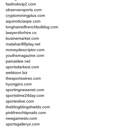
fasthokivip2.com
observersports.com
cryptominingplus.com
aquinoticiaspe.com
longhairedfrenchbulldog.com
lawyersforhire.co
businemarket.com
matahari88play.net
moneydescriptor.com
youthsmagazine.com
painaidee.net
sportsdarkest.com
webtoon.biz
thesportswires.com
hyungpro.com
sportingnewsnet.com
sportstime24day.com
sporteslive.com
theblingblingshields.com
pinkfrenchtipnails.com
newgamestv.com
sportsgallerys.com