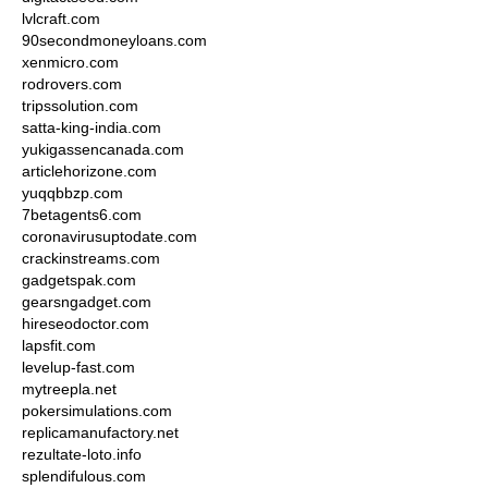
lvlcraft.com
90secondmoneyloans.com
xenmicro.com
rodrovers.com
tripssolution.com
satta-king-india.com
yukigassencanada.com
articlehorizone.com
yuqqbbzp.com
7betagents6.com
coronavirusuptodate.com
crackinstreams.com
gadgetspak.com
gearsngadget.com
hireseodoctor.com
lapsfit.com
levelup-fast.com
mytreepla.net
pokersimulations.com
replicamanufactory.net
rezultate-loto.info
splendifulous.com