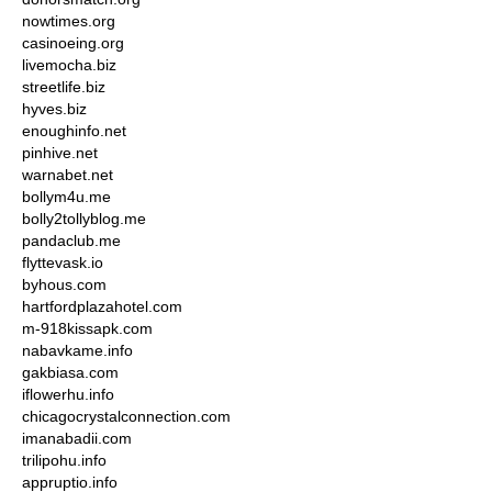
nowtimes.org
casinoeing.org
livemocha.biz
streetlife.biz
hyves.biz
enoughinfo.net
pinhive.net
warnabet.net
bollym4u.me
bolly2tollyblog.me
pandaclub.me
flyttevask.io
byhous.com
hartfordplazahotel.com
m-918kissapk.com
nabavkame.info
gakbiasa.com
iflowerhu.info
chicagocrystalconnection.com
imanabadii.com
trilipohu.info
appruptio.info