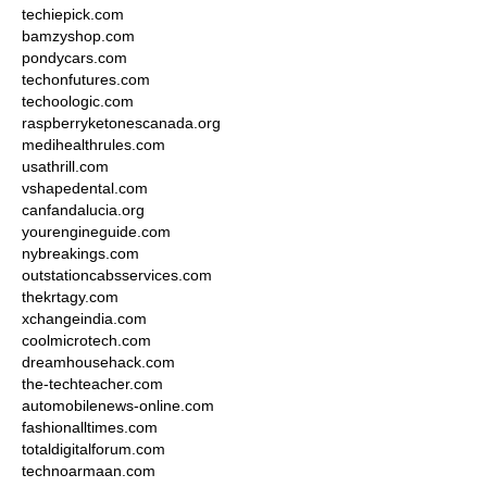
techiepick.com
bamzyshop.com
pondycars.com
techonfutures.com
techoologic.com
raspberryketonescanada.org
medihealthrules.com
usathrill.com
vshapedental.com
canfandalucia.org
yourengineguide.com
nybreakings.com
outstationcabsservices.com
thekrtagy.com
xchangeindia.com
coolmicrotech.com
dreamhousehack.com
the-techteacher.com
automobilenews-online.com
fashionalltimes.com
totaldigitalforum.com
technoarmaan.com