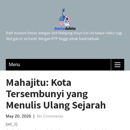
Raih maxwin besar dengan slot Mahjong Ways hari ini tanpa risiko rugi.
Slot gacor ini hadir dengan RTP tinggi untuk hasil terbaik.
Menu
Mahajitu: Kota
Tersembunyi yang
Menulis Ulang Sejarah
May 20, 2026
|
No Comments
[ad_1]