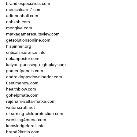
brandiospecialists.com
medicalcare7.com
adtennaball.com
nabzah.com
mongive.com
matkagameresultsview.com
getsolutionsonline.com
hispinner.org
criticalinsurance.info
nokariposter.com
kalyan-guessing-nightplay.com
gameofpanels.com
androidappsdownloader.com
usetimenow.com
healthblow.com
gohelpmate.com
rajdhani-satta-matka.com
writerscraft.net
elearning-childprotection.com
wrestling4mena.com
knowledgeforall.info
brand2lastio.com