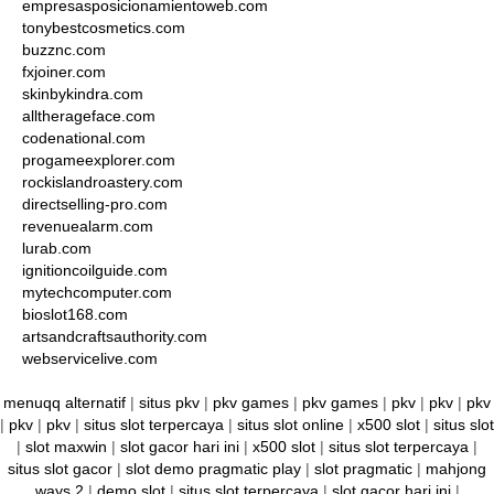
empresasposicionamientoweb.com
tonybestcosmetics.com
buzznc.com
fxjoiner.com
skinbykindra.com
alltherageface.com
codenational.com
progameexplorer.com
rockislandroastery.com
directselling-pro.com
revenuealarm.com
lurab.com
ignitioncoilguide.com
mytechcomputer.com
bioslot168.com
artsandcraftsauthority.com
webservicelive.com
menuqq alternatif
|
situs pkv
|
pkv games
|
pkv games
|
pkv
|
pkv
|
pkv
|
pkv
|
pkv
|
situs slot terpercaya
|
situs slot online
|
x500 slot
|
situs slot
|
slot maxwin
|
slot gacor hari ini
|
x500 slot
|
situs slot terpercaya
|
situs slot gacor
|
slot demo pragmatic play
|
slot pragmatic
|
mahjong
ways 2
|
demo slot
|
situs slot terpercaya
|
slot gacor hari ini
|