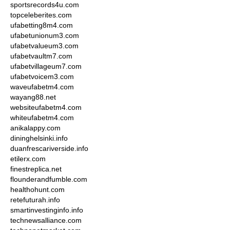
sportsrecords4u.com
topceleberites.com
ufabetting8m4.com
ufabetunionum3.com
ufabetvalueum3.com
ufabetvaultm7.com
ufabetvillageum7.com
ufabetvoicem3.com
waveufabetm4.com
wayang88.net
websiteufabetm4.com
whiteufabetm4.com
anikalappy.com
dininghelsinki.info
duanfrescariverside.info
etilerx.com
finestreplica.net
flounderandfumble.com
healthohunt.com
retefuturah.info
smartinvestinginfo.info
technewsalliance.com