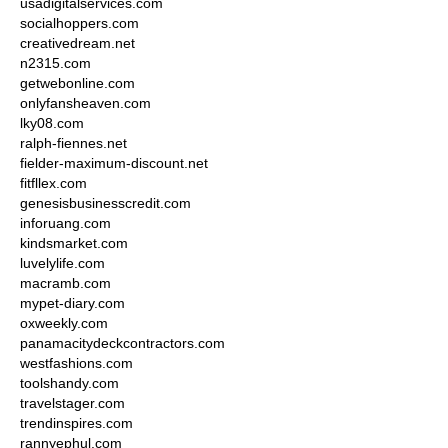
usadigitalservices.com
socialhoppers.com
creativedream.net
n2315.com
getwebonline.com
onlyfansheaven.com
lky08.com
ralph-fiennes.net
fielder-maximum-discount.net
fitfllex.com
genesisbusinesscredit.com
inforuang.com
kindsmarket.com
luvelylife.com
macramb.com
mypet-diary.com
oxweekly.com
panamacitydeckcontractors.com
westfashions.com
toolshandy.com
travelstager.com
trendinspires.com
rannyephul.com