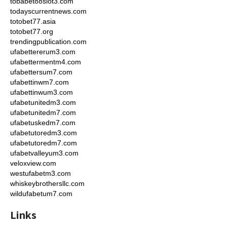
tobabet88slot3.com
todayscurrentnews.com
totobet77.asia
totobet77.org
trendingpublication.com
ufabettererum3.com
ufabettermentm4.com
ufabettersum7.com
ufabettinwm7.com
ufabettinwum3.com
ufabetunitedm3.com
ufabetunitedm7.com
ufabetuskedm7.com
ufabetutoredm3.com
ufabetutoredm7.com
ufabetvalleyum3.com
veloxview.com
westufabetm3.com
whiskeybrothersllc.com
wildufabetum7.com
Links