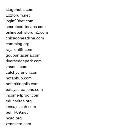
stagehubs.com
1x2forum.net
login99bet.com
secretcourtesans.com
onlinebahisforum1.com
chicagoheadline.com
camming.org
rajalion88.com
goupuntacana.com
riversedgepark.com
zaseez.com
catchycrunch.com
nofaphub.com
nefertitingalls.com
patsyscreations.com
income4proof.com
educaritas.org
lensajelajah.com
betflik09.net
ncaq.org
xenmicro.com