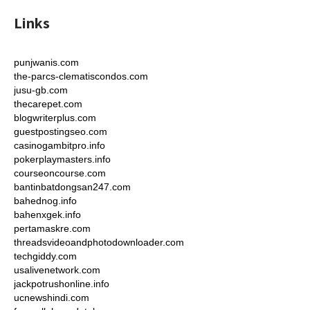
Links
punjwanis.com
the-parcs-clematiscondos.com
jusu-gb.com
thecarepet.com
blogwriterplus.com
guestpostingseo.com
casinogambitpro.info
pokerplaymasters.info
courseoncourse.com
bantinbatdongsan247.com
bahednog.info
bahenxgek.info
pertamaskre.com
threadsvideoandphotodownloader.com
techgiddy.com
usalivenetwork.com
jackpotrushonline.info
ucnewshindi.com