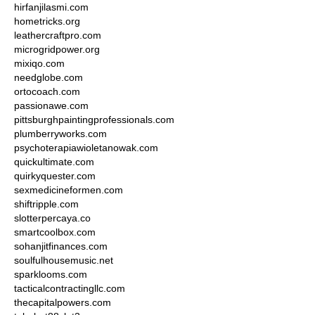
hirfanjilasmi.com
hometricks.org
leathercraftpro.com
microgridpower.org
mixiqo.com
needglobe.com
ortocoach.com
passionawe.com
pittsburghpaintingprofessionals.com
plumberryworks.com
psychoterapiawioletanowak.com
quickultimate.com
quirkyquester.com
sexmedicineformen.com
shiftripple.com
slotterpercaya.co
smartcoolbox.com
sohanjitfinances.com
soulfulhousemusic.net
sparklooms.com
tacticalcontractingllc.com
thecapitalpowers.com