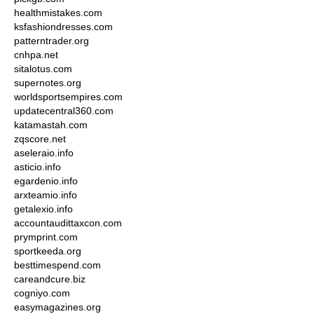
healthmistakes.com
ksfashiondresses.com
patterntrader.org
cnhpa.net
sitalotus.com
supernotes.org
worldsportsempires.com
updatecentral360.com
katamastah.com
zqscore.net
aseleraio.info
asticio.info
egardenio.info
arxteamio.info
getalexio.info
accountaudittaxcon.com
prymprint.com
sportkeeda.org
besttimespend.com
careandcure.biz
cogniyo.com
easymagazines.org