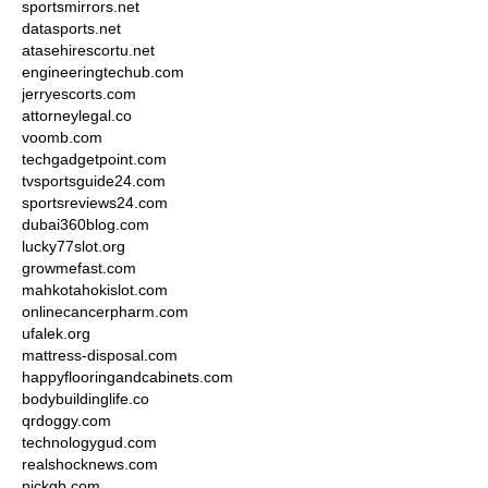
sportsmirrors.net
datasports.net
atasehirescortu.net
engineeringtechub.com
jerryescorts.com
attorneylegal.co
voomb.com
techgadgetpoint.com
tvsportsguide24.com
sportsreviews24.com
dubai360blog.com
lucky77slot.org
growmefast.com
mahkotahokislot.com
onlinecancerpharm.com
ufalek.org
mattress-disposal.com
happyflooringandcabinets.com
bodybuildinglife.co
qrdoggy.com
technologygud.com
realshocknews.com
pickgb.com