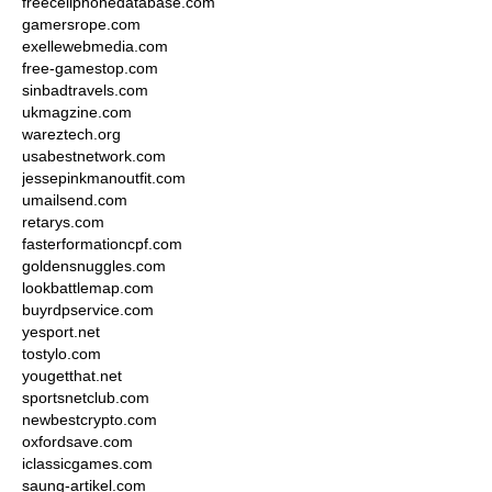
freecellphonedatabase.com
gamersrope.com
exellewebmedia.com
free-gamestop.com
sinbadtravels.com
ukmagzine.com
wareztech.org
usabestnetwork.com
jessepinkmanoutfit.com
umailsend.com
retarys.com
fasterformationcpf.com
goldensnuggles.com
lookbattlemap.com
buyrdpservice.com
yesport.net
tostylo.com
yougetthat.net
sportsnetclub.com
newbestcrypto.com
oxfordsave.com
iclassicgames.com
saung-artikel.com