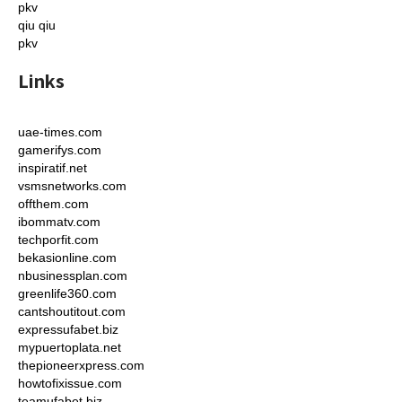
pkv
qiu qiu
pkv
Links
uae-times.com
gamerifys.com
inspiratif.net
vsmsnetworks.com
offthem.com
ibommatv.com
techporfit.com
bekasionline.com
nbusinessplan.com
greenlife360.com
cantshoutitout.com
expressufabet.biz
mypuertoplata.net
thepioneerxpress.com
howtofixissue.com
teamufabet.biz