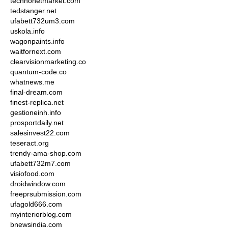
technonetmarket.com
tedstanger.net
ufabett732um3.com
uskola.info
wagonpaints.info
waitfornext.com
clearvisionmarketing.co
quantum-code.co
whatnews.me
final-dream.com
finest-replica.net
gestioneinh.info
prosportdaily.net
salesinvest22.com
teseract.org
trendy-ama-shop.com
ufabett732m7.com
visiofood.com
droidwindow.com
freeprsubmission.com
ufagold666.com
myinteriorblog.com
bnewsindia.com