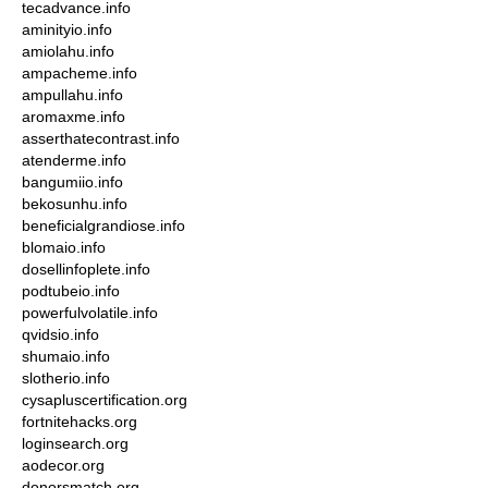
tecadvance.info
aminityio.info
amiolahu.info
ampacheme.info
ampullahu.info
aromaxme.info
asserthatecontrast.info
atenderme.info
bangumiio.info
bekosunhu.info
beneficialgrandiose.info
blomaio.info
dosellinfoplete.info
podtubeio.info
powerfulvolatile.info
qvidsio.info
shumaio.info
slotherio.info
cysapluscertification.org
fortnitehacks.org
loginsearch.org
aodecor.org
donorsmatch.org