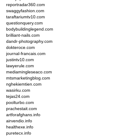
reportradar360.com
swaggyfashion.com
taraftariumtv10.com
questionquery.com
bodybuildinglegend.com
brilliant-nails.com
dandr-photography.com
dokteroce.com
journal-francais.com
justintv10.com
lawyerule.com
mediamingleseaco.com
mtsmarketingblog.com
nghekiemtien.com
wasirku.com
tejas24.com
poolturbo.com
prachestait.com
artforafghans.info
airvendio.info
healthexe.info
puretecx.info