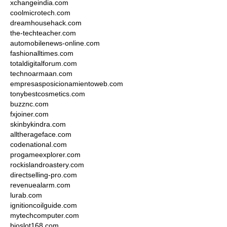
xchangeindia.com
coolmicrotech.com
dreamhousehack.com
the-techteacher.com
automobilenews-online.com
fashionalltimes.com
totaldigitalforum.com
technoarmaan.com
empresasposicionamientoweb.com
tonybestcosmetics.com
buzznc.com
fxjoiner.com
skinbykindra.com
alltherageface.com
codenational.com
progameexplorer.com
rockislandroastery.com
directselling-pro.com
revenuealarm.com
lurab.com
ignitioncoilguide.com
mytechcomputer.com
bioslot168.com