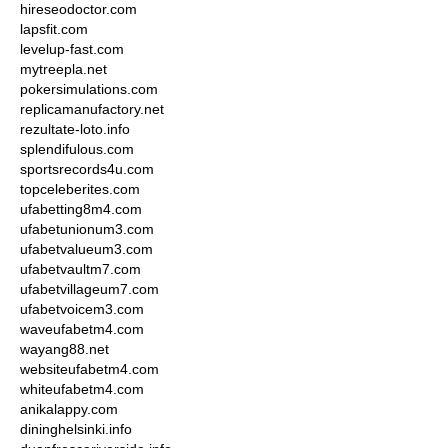
hireseodoctor.com
lapsfit.com
levelup-fast.com
mytreepla.net
pokersimulations.com
replicamanufactory.net
rezultate-loto.info
splendifulous.com
sportsrecords4u.com
topceleberites.com
ufabetting8m4.com
ufabetunionum3.com
ufabetvalueum3.com
ufabetvaultm7.com
ufabetvillageum7.com
ufabetvoicem3.com
waveufabetm4.com
wayang88.net
websiteufabetm4.com
whiteufabetm4.com
anikalappy.com
dininghelsinki.info