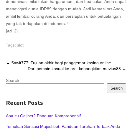
denominasi, nilai tukar, harga umum, dan bea cukai, Anda dapat
menavigasi dunia IDR89 dengan mudah. Jadi kemasi tas Anda,
ambil lembar curang Anda, dan bersiaplah untuk petualangan
yang tak terlupakan di Indonesia!
[ad_2]
Tags:
slot
Post
←
Sawit777: Tujuan akhir bagi penggemar kasino online
Dari pemain kasual ke pro: kebangkitan mevius88
→
navigation
Search
Search
Recent Posts
Apa itu Gajibet? Panduan Komprehensif
Temukan Sensasi Majestibet: Panduan Taruhan Terbaik Anda