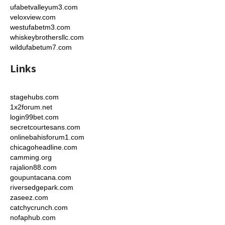
ufabetvalleyum3.com
veloxview.com
westufabetm3.com
whiskeybrothersllc.com
wildufabetum7.com
Links
stagehubs.com
1x2forum.net
login99bet.com
secretcourtesans.com
onlinebahisforum1.com
chicagoheadline.com
camming.org
rajalion88.com
goupuntacana.com
riversedgepark.com
zaseez.com
catchycrunch.com
nofaphub.com