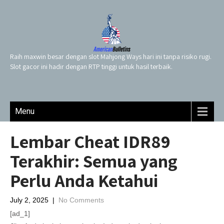
Raih maxwin besar dengan slot Mahjong Ways hari ini tanpa risiko rugi.
Slot gacor ini hadir dengan RTP tinggi untuk hasil terbaik.
Menu
Lembar Cheat IDR89
Terakhir: Semua yang
Perlu Anda Ketahui
July 2, 2025
|
No Comments
[ad_1]