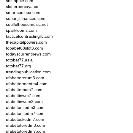
shiftripple.com
slotterpercaya.co
smartcoolbox.com
sohanjitfinances.com
soulfulhousemusic.net
sparklooms.com
tacticalcontractingllc.com
thecapitalpowers.com
tobabet88slot3.com
todayscurrentnews.com
totobet77.asia
totobet77.org
trendingpublication.com
ufabettererum3.com
ufabettermentm4.com
ufabettersum7.com
ufabettinwm7.com
ufabettinwum3.com
ufabetunitedm3.com
ufabetunitedm7.com
ufabetuskedm7.com
ufabetutoredm3.com
ufabetutoredm7.com