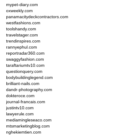
mypet-diary.com
oxweekly.com
panamacitydeckcontractors.com
westfashions.com
toolshandy.com
travelstager.com
trendinspires.com
rannyephul.com
reportradar360.com
swaggyfashion.com
taraftariumtv10.com
questionquery.com
bodybuildinglegend.com
brilliant-nails.com
dandr-photography.com
dokteroce.com
journal-francais.com
justintv10.com
lawyerule.com
mediamingleseaco.com
mtsmarketingblog.com
nghekiemtien.com