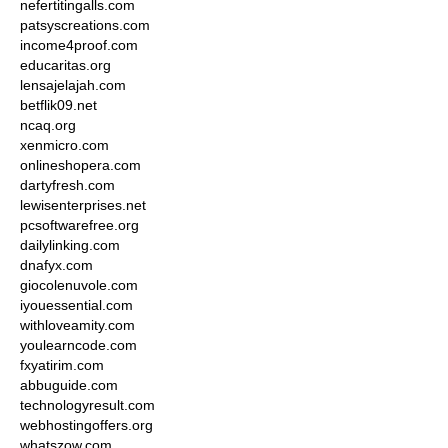
nefertitingalls.com
patsyscreations.com
income4proof.com
educaritas.org
lensajelajah.com
betflik09.net
ncaq.org
xenmicro.com
onlineshopera.com
dartyfresh.com
lewisenterprises.net
pcsoftwarefree.org
dailylinking.com
dnafyx.com
giocolenuvole.com
iyouessential.com
withloveamity.com
youlearncode.com
fxyatirim.com
abbuguide.com
technologyresult.com
webhostingoffers.org
whatszow.com