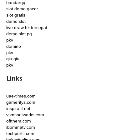
bandarqq
slot demo gacor
slot gratis
demo slot
live draw hk tercepat
demo slot pg
pkv
domino
pkv
qiu qiu
pkv
Links
uae-times.com
gamerifys.com
inspiratif.net
vsmsnetworks.com
offthem.com
ibommatv.com
techporfit.com
bekasionline.com