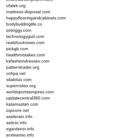
ufalek.org
mattress-disposal.com
happyflooringandcabinets.com
bodybuildinglife.co
qrdoggy.com
technologygud.com
realshocknews.com
pickgb.com
healthmistakes.com
ksfashiondresses.com
patterntrader.org
cnhpa.net
sitalotus.com
supernotes.org
worldsportsempires.com
updatecentral360.com
katamastah.com
zqscore.net
aseleraio.info
asticio.info
egardenio.info
arxteamio.info