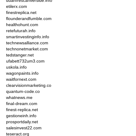
duanfrescariverside.info
etilerx.com
finestreplica.net
flounderandfumble.com
healthohunt.com
retefuturah.info
smartinvestinginfo.info
technewsalliance.com
technonetmarket.com
tedstanger.net
ufabett732um3.com
uskola.info
wagonpaints.info
waitfornext.com
clearvisionmarketing.co
quantum-code.co
whatnews.me
final-dream.com
finest-replica.net
gestioneinh.info
prosportdaily.net
salesinvest22.com
teseract.org