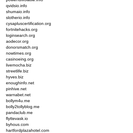
qvidsio.info
shumaio.info
slotherio.info
cysapluscertification.org
fortnitehacks.org
loginsearch.org
aodecor.org
donorsmatch.org
nowtimes.org
casinoeing.org
livemocha.biz
streetlife.biz
hyves.biz
enoughinfo.net
pinhive.net
warnabet.net
bollym4u.me
bolly2tollyblog.me
pandaclub.me
flyttevask.io
byhous.com
hartfordplazahotel.com