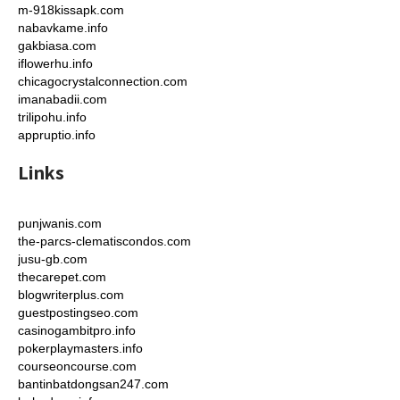
m-918kissapk.com
nabavkame.info
gakbiasa.com
iflowerhu.info
chicagocrystalconnection.com
imanabadii.com
trilipohu.info
appruptio.info
Links
punjwanis.com
the-parcs-clematiscondos.com
jusu-gb.com
thecarepet.com
blogwriterplus.com
guestpostingseo.com
casinogambitpro.info
pokerplaymasters.info
courseoncourse.com
bantinbatdongsan247.com