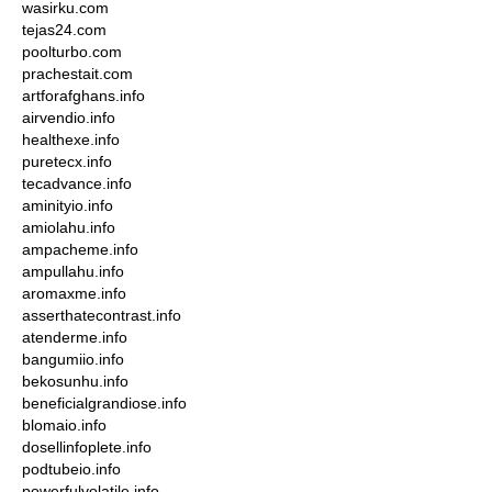
wasirku.com
tejas24.com
poolturbo.com
prachestait.com
artforafghans.info
airvendio.info
healthexe.info
puretecx.info
tecadvance.info
aminityio.info
amiolahu.info
ampacheme.info
ampullahu.info
aromaxme.info
asserthatecontrast.info
atenderme.info
bangumiio.info
bekosunhu.info
beneficialgrandiose.info
blomaio.info
dosellinfoplete.info
podtubeio.info
powerfulvolatile.info