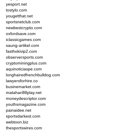
yesport.net
tostylo.com
yougetthat.net
sportsnetclub.com
newbestcrypto.com
oxfordsave.com
iclassicgames.com
saung-artikel.com
fasthokivip2.com
observersports.com
cryptominingplus.com
aquinoticiaspe.com
longhairedfrenchbulldog.com
lawyersforhire.co
businemarket.com
matahari88play.net
moneydescriptor.com
youthsmagazine.com
painaidee.net
sportsdarkest.com
webtoon.biz
thesportswires.com