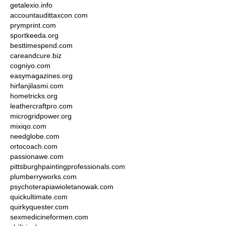
getalexio.info
accountaudittaxcon.com
prymprint.com
sportkeeda.org
besttimespend.com
careandcure.biz
cogniyo.com
easymagazines.org
hirfanjilasmi.com
hometricks.org
leathercraftpro.com
microgridpower.org
mixiqo.com
needglobe.com
ortocoach.com
passionawe.com
pittsburghpaintingprofessionals.com
plumberryworks.com
psychoterapiawioletanowak.com
quickultimate.com
quirkyquester.com
sexmedicineformen.com