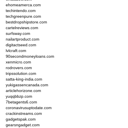
ehomeamerca.com
techintendo.com
techgreenpure.com
bestdropshipstore.com
cartelreviews.com
surfsway.com
nailartproduct.com
digitactseed.com
lvlcraft.com
90secondmoneyloans.com
xenmicro.com
rodrovers.com
tripssolution.com
satta-king-india.com
yukigassencanada.com
articlehorizone.com
yuqqbbzp.com
7betagents6.com
coronavirusuptodate.com
crackinstreams.com
gadgetspak.com
gearsngadget.com