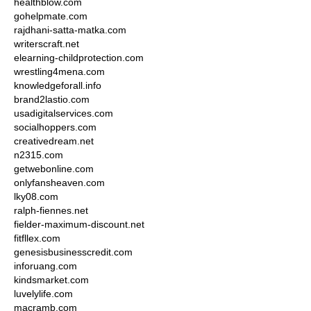
healthblow.com
gohelpmate.com
rajdhani-satta-matka.com
writerscraft.net
elearning-childprotection.com
wrestling4mena.com
knowledgeforall.info
brand2lastio.com
usadigitalservices.com
socialhoppers.com
creativedream.net
n2315.com
getwebonline.com
onlyfansheaven.com
lky08.com
ralph-fiennes.net
fielder-maximum-discount.net
fitfllex.com
genesisbusinesscredit.com
inforuang.com
kindsmarket.com
luvelylife.com
macramb.com