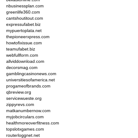
nbusinessplan.com
greenlife360.com
cantshoutitout.com
expressufabet.biz
mypuertoplata.net
thepioneerxpress.com
howtofixissue.com
teamufabet.biz
webfullform.com
allviddownload.com
decorsmag.com
gamblingcasinonews.com
universitiesofamerica.net
progameofbrands.com
qbreview.org
servicewueste.org
zippyrevs.com
matkanumbernow.com
myjobcirculars.com
healthmoreoverfitness.com
topslotxgames.com
routerloggnet.net