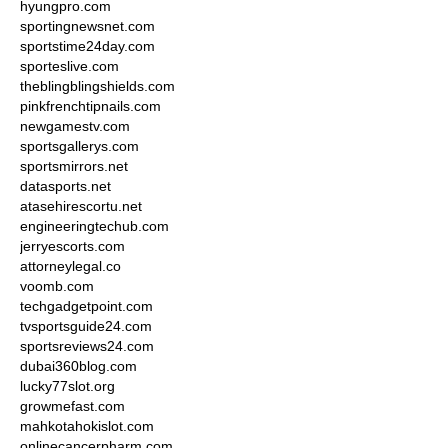
hyungpro.com
sportingnewsnet.com
sportstime24day.com
sporteslive.com
theblingblingshields.com
pinkfrenchtipnails.com
newgamestv.com
sportsgallerys.com
sportsmirrors.net
datasports.net
atasehirescortu.net
engineeringtechub.com
jerryescorts.com
attorneylegal.co
voomb.com
techgadgetpoint.com
tvsportsguide24.com
sportsreviews24.com
dubai360blog.com
lucky77slot.org
growmefast.com
mahkotahokislot.com
onlinecancerpharm.com