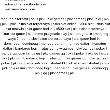
artsandcraftsauthority.com
webservicelive.com
menuqq alternatif
|
situs pkv
|
pkv games
|
pkv games
|
pkv
|
pkv
|
pkv
|
pkv
|
pkv
|
situs slot terpercaya
|
situs slot online
|
x500 slot
|
situs slot
|
slot maxwin
|
slot gacor hari ini
|
x500 slot
|
situs slot terpercaya
|
situs slot gacor
|
slot demo pragmatic play
|
slot pragmatic
|
mahjong
ways 2
|
demo slot
|
situs slot terpercaya
|
slot gacor hari ini
|
dominoqq
|
dominoqq
|
menuqq daftar
|
murniqq daftar
|
hematqq
daftar
|
bandarqq login
|
situs qq
|
pkv games
|
pkv games
|
poker
|
bandarqq login
|
situs qq
|
pkv games qq
|
pkv
|
poker
|
pkv qq
|
situs
pkv
|
pkv qq
|
bandarqq login
|
situs qq
|
pkv games qq
|
pkv games
|
poker
|
pkv qq
|
situs judi bola
|
sbobet88
|
link alternatif sbobet
|
situs
judi bola resmi
|
dominoqq login
|
bandarqq
|
pkv games
|
dominoqq
pkv
|
qq
|
pkv games
|
pkv