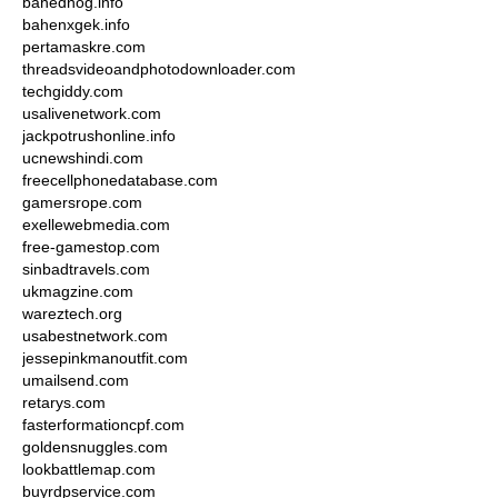
bahednog.info
bahenxgek.info
pertamaskre.com
threadsvideoandphotodownloader.com
techgiddy.com
usalivenetwork.com
jackpotrushonline.info
ucnewshindi.com
freecellphonedatabase.com
gamersrope.com
exellewebmedia.com
free-gamestop.com
sinbadtravels.com
ukmagzine.com
wareztech.org
usabestnetwork.com
jessepinkmanoutfit.com
umailsend.com
retarys.com
fasterformationcpf.com
goldensnuggles.com
lookbattlemap.com
buyrdpservice.com