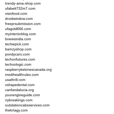
trendy-ama-shop.com
ufabett732m7.com
visiofood.com
droidwindow.com
freeprsubmission.com
ufagold666.com
myinteriorblog.com
bnewsindia.com
techiepick.com
bamzyshop.com
pondycars.com
techonfutures.com
techoologic.com
raspberryketonescanada.org
medihealthrules.com
usathrill.com
vshapedental.com
canfandalucia.org
yourengineguide.com
nybreakings.com
outstationcabsservices.com
thekrtagy.com