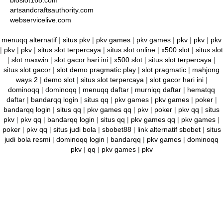
bioslot168.com
artsandcraftsauthority.com
webservicelive.com
menuqq alternatif
|
situs pkv
|
pkv games
|
pkv games
|
pkv
|
pkv
|
pkv
|
pkv
|
pkv
|
situs slot terpercaya
|
situs slot online
|
x500 slot
|
situs slot
|
slot maxwin
|
slot gacor hari ini
|
x500 slot
|
situs slot terpercaya
|
situs slot gacor
|
slot demo pragmatic play
|
slot pragmatic
|
mahjong
ways 2
|
demo slot
|
situs slot terpercaya
|
slot gacor hari ini
|
dominoqq
|
dominoqq
|
menuqq daftar
|
murniqq daftar
|
hematqq
daftar
|
bandarqq login
|
situs qq
|
pkv games
|
pkv games
|
poker
|
bandarqq login
|
situs qq
|
pkv games qq
|
pkv
|
poker
|
pkv qq
|
situs
pkv
|
pkv qq
|
bandarqq login
|
situs qq
|
pkv games qq
|
pkv games
|
poker
|
pkv qq
|
situs judi bola
|
sbobet88
|
link alternatif sbobet
|
situs
judi bola resmi
|
dominoqq login
|
bandarqq
|
pkv games
|
dominoqq
pkv
|
qq
|
pkv games
|
pkv