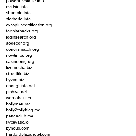
powerfulvolatile.info
qvidsio.info
shumaio.info
slotherio.info
cysapluscertification.org
fortnitehacks.org
loginsearch.org
aodecor.org
donorsmatch.org
nowtimes.org
casinoeing.org
livemocha.biz
streetlife.biz
hyves.biz
enoughinfo.net
pinhive.net
warnabet.net
bollym4u.me
bolly2tollyblog.me
pandaclub.me
flyttevask.io
byhous.com
hartfordplazahotel.com