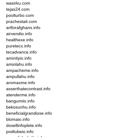
wasirku.com
tejas24.com
poolturbo.com
prachestait.com
artforafghans.info
airvendio.info
healthexe.info
puretecx.info
tecadvance.info
aminityio.info
amiolahu.info
ampacheme.info
ampullahu.info
aromaxme.info
asserthatecontrast.info
atenderme.info
bangumiio.info
bekosunhu.info
beneficialgrandiose.info
blomaio.info
dosellinfoplete.info
podtubeio.info