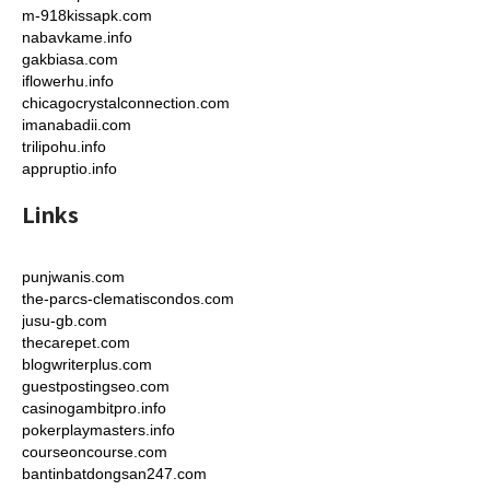
m-918kissapk.com
nabavkame.info
gakbiasa.com
iflowerhu.info
chicagocrystalconnection.com
imanabadii.com
trilipohu.info
appruptio.info
Links
punjwanis.com
the-parcs-clematiscondos.com
jusu-gb.com
thecarepet.com
blogwriterplus.com
guestpostingseo.com
casinogambitpro.info
pokerplaymasters.info
courseoncourse.com
bantinbatdongsan247.com