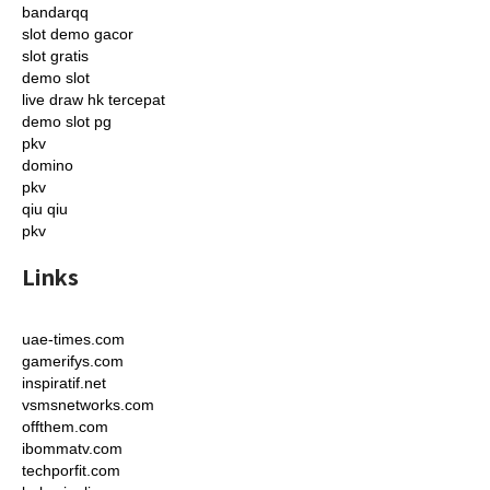
bandarqq
slot demo gacor
slot gratis
demo slot
live draw hk tercepat
demo slot pg
pkv
domino
pkv
qiu qiu
pkv
Links
uae-times.com
gamerifys.com
inspiratif.net
vsmsnetworks.com
offthem.com
ibommatv.com
techporfit.com