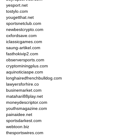
yesport.net
tostylo.com
yougetthat.net
sportsnetclub.com
newbestcrypto.com
oxfordsave.com
iclassicgames.com
saung-artikel.com
fasthokivip2.com
observersports.com
cryptominingplus.com
aquinoticiaspe.com
longhairedfrenchbulldog.com
lawyersforhire.co
businemarket.com
matahari88play.net
moneydescriptor.com
youthsmagazine.com
painaidee.net
sportsdarkest.com
webtoon.biz
thesportswires.com