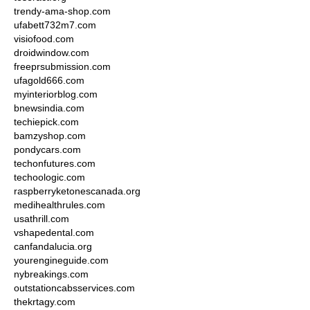
trendy-ama-shop.com
ufabett732m7.com
visiofood.com
droidwindow.com
freeprsubmission.com
ufagold666.com
myinteriorblog.com
bnewsindia.com
techiepick.com
bamzyshop.com
pondycars.com
techonfutures.com
techoologic.com
raspberryketonescanada.org
medihealthrules.com
usathrill.com
vshapedental.com
canfandalucia.org
yourengineguide.com
nybreakings.com
outstationcabsservices.com
thekrtagy.com