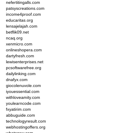
nefertitingalls.com
patsyscreations.com
income4proof.com
educaritas.org
lensajelajah.com
betflik09.net
ncaq.org
xenmicro.com
onlineshopera.com
dartyfresh.com
lewisenterprises.net
pcsoftwarefree.org
dailylinking.com
dnafyx.com
giocolenuvole.com
iyouessential.com
withloveamity.com
youlearncode.com
fxyatirim.com
abbuguide.com
technologyresult.com
webhostingoffers.org