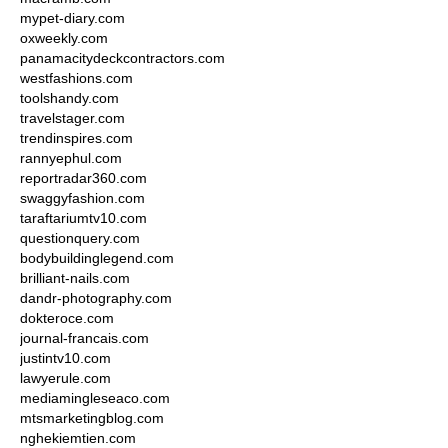
mypet-diary.com
oxweekly.com
panamacitydeckcontractors.com
westfashions.com
toolshandy.com
travelstager.com
trendinspires.com
rannyephul.com
reportradar360.com
swaggyfashion.com
taraftariumtv10.com
questionquery.com
bodybuildinglegend.com
brilliant-nails.com
dandr-photography.com
dokteroce.com
journal-francais.com
justintv10.com
lawyerule.com
mediamingleseaco.com
mtsmarketingblog.com
nghekiemtien.com