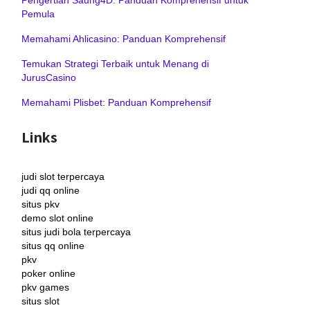
Pengertian Saung4D: Panduan Komprehensif untuk
Pemula
Memahami Ahlicasino: Panduan Komprehensif
Temukan Strategi Terbaik untuk Menang di
JurusCasino
Memahami Plisbet: Panduan Komprehensif
Links
judi slot terpercaya
judi qq online
situs pkv
demo slot online
situs judi bola terpercaya
situs qq online
pkv
poker online
pkv games
situs slot