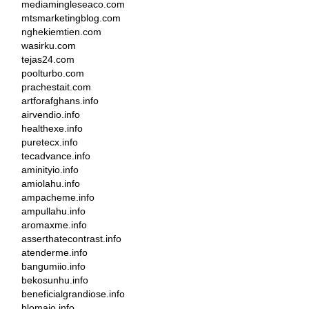
mediamingleseaco.com
mtsmarketingblog.com
nghekiemtien.com
wasirku.com
tejas24.com
poolturbo.com
prachestait.com
artforafghans.info
airvendio.info
healthexe.info
puretecx.info
tecadvance.info
aminityio.info
amiolahu.info
ampacheme.info
ampullahu.info
aromaxme.info
asserthatecontrast.info
atenderme.info
bangumiio.info
bekosunhu.info
beneficialgrandiose.info
blomaio.info