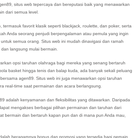
agen89, situs web tepercaya dan bereputasi baik yang menawarkan
n dari semua level.
masuk favorit klasik seperti blackjack, roulette, dan poker, serta
akah Anda seorang penjudi berpengalaman atau pemula yang ingin
untuk semua orang. Situs web ini mudah dinavigasi dan ramah
dan langsung mulai bermain.
warkan opsi taruhan olahraga bagi mereka yang senang bertaruh
bola basket hingga tenis dan balap kuda, ada banyak sekali peluang
bersama agen89. Situs web ini juga menawarkan opsi taruhan
 real-time saat permainan dan acara berlangsung.
89 adalah kenyamanan dan fleksibilitas yang ditawarkan. Daripada
a dapat mengakses berbagai pilihan permainan dan taruhan dari
apat bermain dan bertaruh kapan pun dan di mana pun Anda mau,
adalah beragamnya bonus dan promosi yang tersedia bagi pemain.