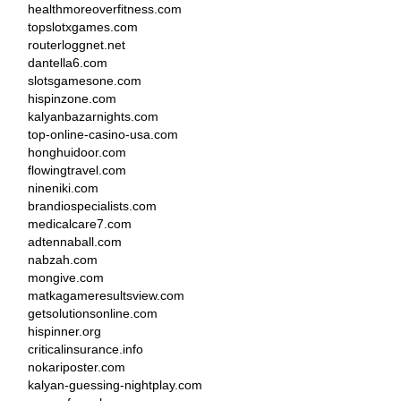
healthmoreoverfitness.com
topslotxgames.com
routerloggnet.net
dantella6.com
slotsgamesone.com
hispinzone.com
kalyanbazarnights.com
top-online-casino-usa.com
honghuidoor.com
flowingtravel.com
nineniki.com
brandiospecialists.com
medicalcare7.com
adtennaball.com
nabzah.com
mongive.com
matkagameresultsview.com
getsolutionsonline.com
hispinner.org
criticalinsurance.info
nokariposter.com
kalyan-guessing-nightplay.com