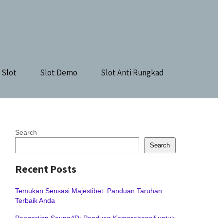
 Slot
Slot Demo
Slot Anti Rungkad
Search
Search
Recent Posts
Temukan Sensasi Majestibet: Panduan Taruhan
Terbaik Anda