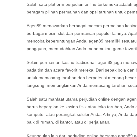
Salah satu platform perjudian online terkemuka adalah 
beragam pilihan permainan dan opsi taruhan untuk pemai
Agen89 menawarkan berbagai macam permainan kasino, ter
berbagai mesin slot dan permainan populer lainnya. Ap
mencoba keberuntungan Anda, agen89 memiliki sesuatu 
pengguna, memudahkan Anda menemukan game favorit 
Selain permainan kasino tradisional, agen89 juga mena
pada tim dan acara favorit mereka. Dari sepak bola dan 
untuk memasang taruhan dan berpotensi menang besar 
langsung, memungkinkan Anda memasang taruhan secara
Salah satu manfaat utama perjudian online dengan agen
harus bepergian ke kasino fisik atau toko taruhan, And
komputer atau perangkat seluler Anda. Artinya, Anda d
baik di rumah, di kantor, atau di perjalanan.
Keunggulan lain dari perjudian online bersama agen89 