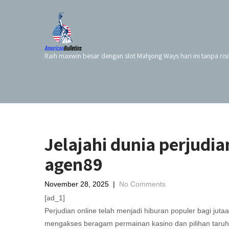
Raih maxwin besar dengan slot Mahjong Ways hari ini tanpa risiko
Jelajahi dunia perjudi
agen89
November 28, 2025
|
No Comments
[ad_1]
Perjudian online telah menjadi hiburan populer bagi juta
mengakses beragam permainan kasino dan pilihan taruh