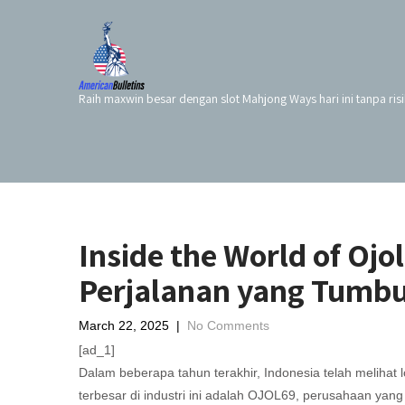
Raih maxwin besar dengan slot Mahjong Ways hari ini tanpa risiko
Inside the World of Oj
Perjalanan yang Tumbu
March 22, 2025
|
No Comments
[ad_1]
Dalam beberapa tahun terakhir, Indonesia telah melihat 
terbesar di industri ini adalah OJOL69, perusahaan ya