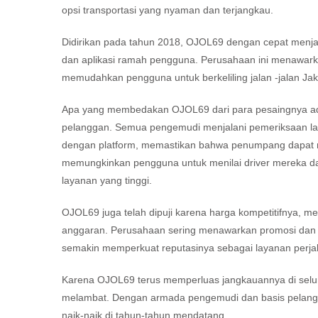
opsi transportasi yang nyaman dan terjangkau.
Didirikan pada tahun 2018, OJOL69 dengan cepat menja
dan aplikasi ramah pengguna. Perusahaan ini menawarka
memudahkan pengguna untuk berkeliling jalan -jalan Jak
Apa yang membedakan OJOL69 dari para pesaingnya ad
pelanggan. Semua pengemudi menjalani pemeriksaan la
dengan platform, memastikan bahwa penumpang dapat mer
memungkinkan pengguna untuk menilai driver mereka 
layanan yang tinggi.
OJOL69 juga telah dipuji karena harga kompetitifnya, m
anggaran. Perusahaan sering menawarkan promosi dan 
semakin memperkuat reputasinya sebagai layanan perjal
Karena OJOL69 terus memperluas jangkauannya di selur
melambat. Dengan armada pengemudi dan basis pelangga
naik-naik di tahun-tahun mendatang.