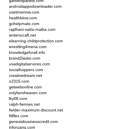
gameofpanels.com
androidappsdownloader.com
usetimenow.com
healthblow.com
gohelpmate.com
rajdhani-satta-matka.com
writerscraft.net
elearning-childprotection.com
wrestling4mena.com
knowledgeforall.info
brand2lastio.com
usadigitalservices.com
socialhoppers.com
creativedream.net
n2315.com
getwebonline.com
onlyfansheaven.com
lky08.com
ralph-fiennes.net
fielder-maximum-discount.net
fitfllex.com
genesisbusinesscredit.com
inforuang.com