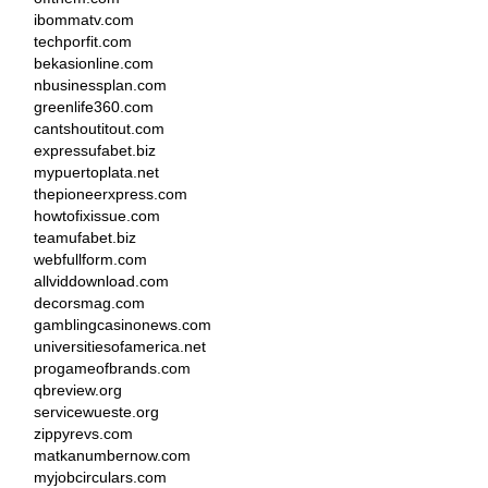
ibommatv.com
techporfit.com
bekasionline.com
nbusinessplan.com
greenlife360.com
cantshoutitout.com
expressufabet.biz
mypuertoplata.net
thepioneerxpress.com
howtofixissue.com
teamufabet.biz
webfullform.com
allviddownload.com
decorsmag.com
gamblingcasinonews.com
universitiesofamerica.net
progameofbrands.com
qbreview.org
servicewueste.org
zippyrevs.com
matkanumbernow.com
myjobcirculars.com