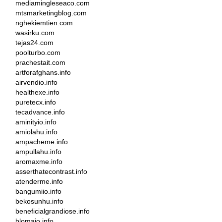
mediamingleseaco.com
mtsmarketingblog.com
nghekiemtien.com
wasirku.com
tejas24.com
poolturbo.com
prachestait.com
artforafghans.info
airvendio.info
healthexe.info
puretecx.info
tecadvance.info
aminityio.info
amiolahu.info
ampacheme.info
ampullahu.info
aromaxme.info
asserthatecontrast.info
atenderme.info
bangumiio.info
bekosunhu.info
beneficialgrandiose.info
blomaio.info