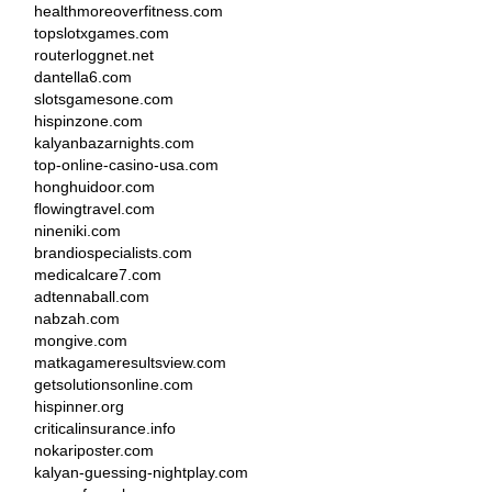
healthmoreoverfitness.com
topslotxgames.com
routerloggnet.net
dantella6.com
slotsgamesone.com
hispinzone.com
kalyanbazarnights.com
top-online-casino-usa.com
honghuidoor.com
flowingtravel.com
nineniki.com
brandiospecialists.com
medicalcare7.com
adtennaball.com
nabzah.com
mongive.com
matkagameresultsview.com
getsolutionsonline.com
hispinner.org
criticalinsurance.info
nokariposter.com
kalyan-guessing-nightplay.com