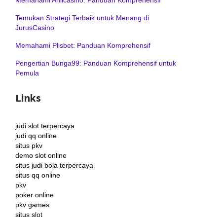
Memahami Ahlicasino: Panduan Komprehensif
Temukan Strategi Terbaik untuk Menang di
JurusCasino
Memahami Plisbet: Panduan Komprehensif
Pengertian Bunga99: Panduan Komprehensif untuk
Pemula
Links
judi slot terpercaya
judi qq online
situs pkv
demo slot online
situs judi bola terpercaya
situs qq online
pkv
poker online
pkv games
situs slot