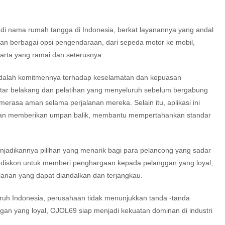
di nama rumah tangga di Indonesia, berkat layanannya yang andal
n berbagai opsi pengendaraan, dari sepeda motor ke mobil,
arta yang ramai dan seterusnya.
alah komitmennya terhadap keselamatan dan kepuasan
tar belakang dan pelatihan yang menyeluruh sebelum bergabung
asa aman selama perjalanan mereka. Selain itu, aplikasi ini
dan memberikan umpan balik, membantu mempertahankan standar
enjadikannya pilihan yang menarik bagi para pelancong yang sadar
diskon untuk memberi penghargaan kepada pelanggan yang loyal,
anan yang dapat diandalkan dan terjangkau.
uh Indonesia, perusahaan tidak menunjukkan tanda -tanda
n yang loyal, OJOL69 siap menjadi kekuatan dominan di industri