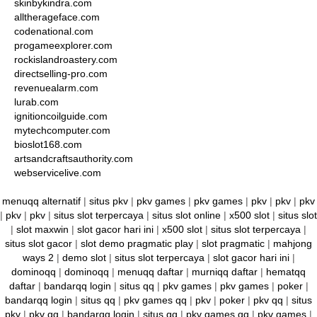
skinbykindra.com
alltherageface.com
codenational.com
progameexplorer.com
rockislandroastery.com
directselling-pro.com
revenuealarm.com
lurab.com
ignitioncoilguide.com
mytechcomputer.com
bioslot168.com
artsandcraftsauthority.com
webservicelive.com
menuqq alternatif
|
situs pkv
|
pkv games
|
pkv games
|
pkv
|
pkv
|
pkv
|
pkv
|
pkv
|
situs slot terpercaya
|
situs slot online
|
x500 slot
|
situs slot
|
slot maxwin
|
slot gacor hari ini
|
x500 slot
|
situs slot terpercaya
|
situs slot gacor
|
slot demo pragmatic play
|
slot pragmatic
|
mahjong
ways 2
|
demo slot
|
situs slot terpercaya
|
slot gacor hari ini
|
dominoqq
|
dominoqq
|
menuqq daftar
|
murniqq daftar
|
hematqq
daftar
|
bandarqq login
|
situs qq
|
pkv games
|
pkv games
|
poker
|
bandarqq login
|
situs qq
|
pkv games qq
|
pkv
|
poker
|
pkv qq
|
situs
pkv
|
pkv qq
|
bandarqq login
|
situs qq
|
pkv games qq
|
pkv games
|