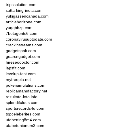
tripssolution.com
satta-king-india.com
yukigassencanada.com
articlehorizone.com
yuqqbbzp.com
7betagents6.com
coronavirusuptodate.com
crackinstreams.com
gadgetspak.com
gearsngadget.com
hireseodoctor.com
lapsfit.com
levelup-fast.com
mytreepla.net
pokersimulations.com
replicamanufactory.net
rezultate-loto.info
splendifulous.com
sportsrecords4u.com
topceleberites.com
ufabetting8m4.com
ufabetunionum3.com