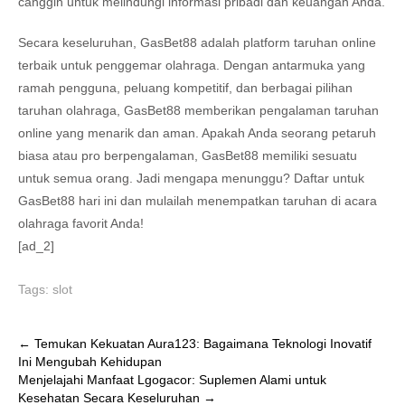
canggih untuk melindungi informasi pribadi dan keuangan Anda.
Secara keseluruhan, GasBet88 adalah platform taruhan online
terbaik untuk penggemar olahraga. Dengan antarmuka yang
ramah pengguna, peluang kompetitif, dan berbagai pilihan
taruhan olahraga, GasBet88 memberikan pengalaman taruhan
online yang menarik dan aman. Apakah Anda seorang petaruh
biasa atau pro berpengalaman, GasBet88 memiliki sesuatu
untuk semua orang. Jadi mengapa menunggu? Daftar untuk
GasBet88 hari ini dan mulailah menempatkan taruhan di acara
olahraga favorit Anda!
[ad_2]
Tags:
slot
Post
←
Temukan Kekuatan Aura123: Bagaimana Teknologi Inovatif
Ini Mengubah Kehidupan
navigation
Menjelajahi Manfaat Lgogacor: Suplemen Alami untuk
Kesehatan Secara Keseluruhan
→