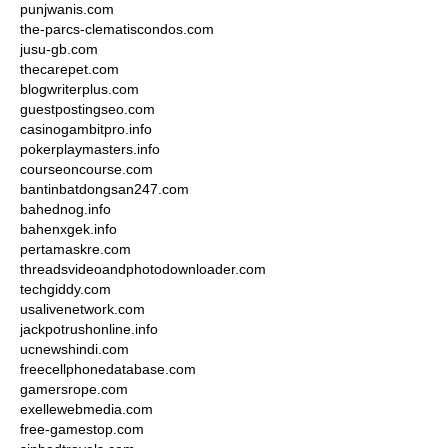
punjwanis.com
the-parcs-clematiscondos.com
jusu-gb.com
thecarepet.com
blogwriterplus.com
guestpostingseo.com
casinogambitpro.info
pokerplaymasters.info
courseoncourse.com
bantinbatdongsan247.com
bahednog.info
bahenxgek.info
pertamaskre.com
threadsvideoandphotodownloader.com
techgiddy.com
usalivenetwork.com
jackpotrushonline.info
ucnewshindi.com
freecellphonedatabase.com
gamersrope.com
exellewebmedia.com
free-gamestop.com