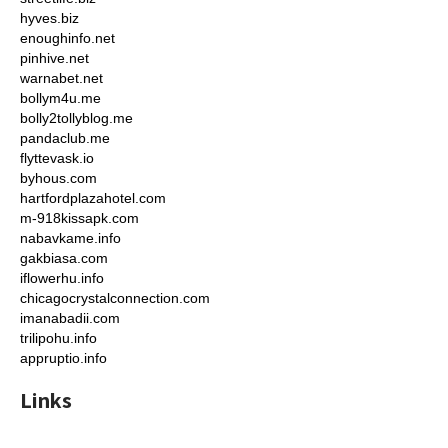
hyves.biz
enoughinfo.net
pinhive.net
warnabet.net
bollym4u.me
bolly2tollyblog.me
pandaclub.me
flyttevask.io
byhous.com
hartfordplazahotel.com
m-918kissapk.com
nabavkame.info
gakbiasa.com
iflowerhu.info
chicagocrystalconnection.com
imanabadii.com
trilipohu.info
appruptio.info
Links