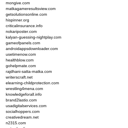
mongive.com
matkagameresultsview.com
getsolutionsonline.com
hispinner.org
criticalinsurance.info
nokariposter.com
kalyan-guessing-nightplay.com
gameofpanels.com
androidappsdownloader.com
usetimenow.com
healthblow.com
gohelpmate.com
rajdhani-satta-matka.com
writerscraft.net
elearning-childprotection.com
wrestling4mena.com
knowledgeforall.info
brand2lastio.com
usadigitalservices.com
socialhoppers.com
creativedream.net
n2315.com