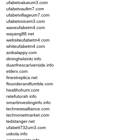
ufabetvalueum3.com
ufabetvaultm7.com
ufabetvillageum7.com
ufabetvoicem3.com
waveufabetm4.com
wayang88.net
websiteufabetm4.com
whiteufabetm4.com
anikalappy.com
dininghelsinki.info
duanfrescariverside.info
etilerx.com
finestreplica.net
flounderandfumble.com
healthohunt.com
retefuturah.info
smartinvestinginfo.info
technewsalliance.com
technonetmarket.com
tedstanger.net
ufabett732um3.com
uskola.info