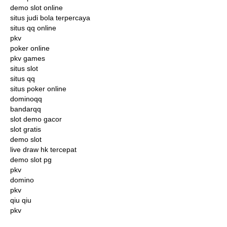
demo slot online
situs judi bola terpercaya
situs qq online
pkv
poker online
pkv games
situs slot
situs qq
situs poker online
dominoqq
bandarqq
slot demo gacor
slot gratis
demo slot
live draw hk tercepat
demo slot pg
pkv
domino
pkv
qiu qiu
pkv