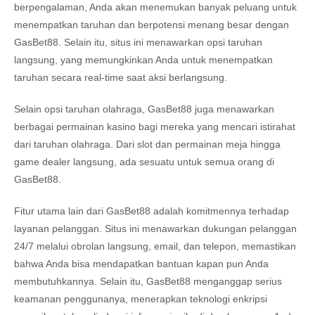
berpengalaman, Anda akan menemukan banyak peluang untuk
menempatkan taruhan dan berpotensi menang besar dengan
GasBet88. Selain itu, situs ini menawarkan opsi taruhan
langsung, yang memungkinkan Anda untuk menempatkan
taruhan secara real-time saat aksi berlangsung.
Selain opsi taruhan olahraga, GasBet88 juga menawarkan
berbagai permainan kasino bagi mereka yang mencari istirahat
dari taruhan olahraga. Dari slot dan permainan meja hingga
game dealer langsung, ada sesuatu untuk semua orang di
GasBet88.
Fitur utama lain dari GasBet88 adalah komitmennya terhadap
layanan pelanggan. Situs ini menawarkan dukungan pelanggan
24/7 melalui obrolan langsung, email, dan telepon, memastikan
bahwa Anda bisa mendapatkan bantuan kapan pun Anda
membutuhkannya. Selain itu, GasBet88 menganggap serius
keamanan penggunanya, menerapkan teknologi enkripsi