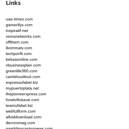
Links
uae-times.com
gamerifys.com
inspiratif.net
vsmsnetworks.com
offthem.com
ibommatv.com
techporfit.com
bekasionline.com
nbusinessplan.com
greenlife360.com
cantshoutitout.com
expressufabet.biz
mypuertoplata.net
thepioneerxpress.com
howtofixissue.com
teamufabet.biz
webfullform.com
allviddownload.com
decorsmag.com
gamblingcasinonews.com