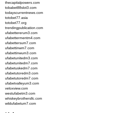
thecapitalpowers.com
tobabet88slot3.com
todayscurrentnews.com
totobet77.asia
totobet77.org
trendingpublication.com
ufabettererum3.com
ufabettermentm4.com
ufabettersum7.com
ufabettinwm7.com
ufabettinwum3.com
ufabetunitedm3.com
ufabetunitedm7.com
ufabetuskedm7.com
ufabetutoredm3.com
ufabetutoredm7.com
ufabetvalleyum3.com
veloxview.com
westufabetm3.com
whiskeybrothersllc.com
wildufabetum7.com