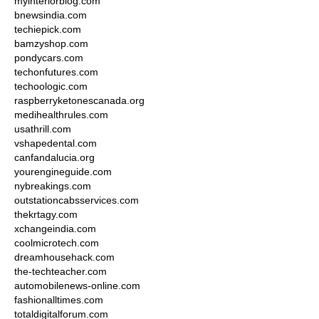
myinteriorblog.com
bnewsindia.com
techiepick.com
bamzyshop.com
pondycars.com
techonfutures.com
techoologic.com
raspberryketonescanada.org
medihealthrules.com
usathrill.com
vshapedental.com
canfandalucia.org
yourengineguide.com
nybreakings.com
outstationcabsservices.com
thekrtagy.com
xchangeindia.com
coolmicrotech.com
dreamhousehack.com
the-techteacher.com
automobilenews-online.com
fashionalltimes.com
totaldigitalforum.com