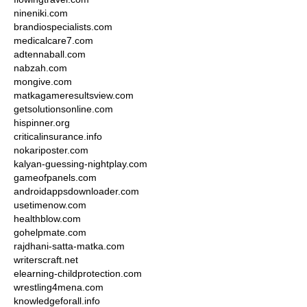
nineniki.com
brandiospecialists.com
medicalcare7.com
adtennaball.com
nabzah.com
mongive.com
matkagameresultsview.com
getsolutionsonline.com
hispinner.org
criticalinsurance.info
nokariposter.com
kalyan-guessing-nightplay.com
gameofpanels.com
androidappsdownloader.com
usetimenow.com
healthblow.com
gohelpmate.com
rajdhani-satta-matka.com
writerscraft.net
elearning-childprotection.com
wrestling4mena.com
knowledgeforall.info