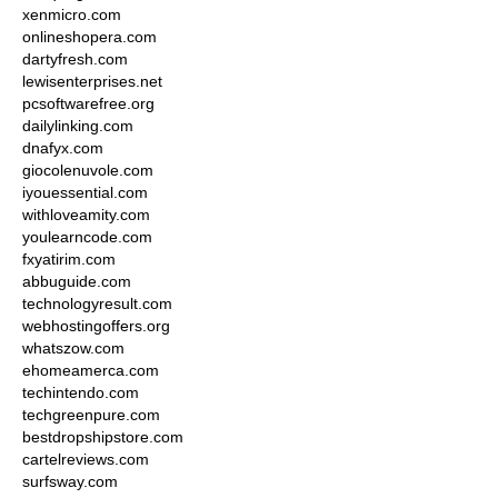
xenmicro.com
onlineshopera.com
dartyfresh.com
lewisenterprises.net
pcsoftwarefree.org
dailylinking.com
dnafyx.com
giocolenuvole.com
iyouessential.com
withloveamity.com
youlearncode.com
fxyatirim.com
abbuguide.com
technologyresult.com
webhostingoffers.org
whatszow.com
ehomeamerca.com
techintendo.com
techgreenpure.com
bestdropshipstore.com
cartelreviews.com
surfsway.com