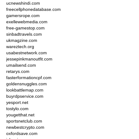
ucnewshindi.com
freecellphonedatabase.com
gamersrope.com
exellewebmedia.com
free-gamestop.com
sinbadtravels.com
ukmagzine.com
wareztech.org
usabestnetwork.com
jessepinkmanoutfit.com
umailsend.com
retarys.com
fasterformationcpf.com
goldensnuggles.com
lookbattlemap.com
buyrdpservice.com
yesport.net
tostylo.com
yougetthat.net
sportsnetclub.com
newbestcrypto.com
oxfordsave.com