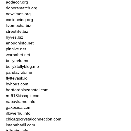
aodecor.org
donorsmatch.org
nowtimes.org
casinoeing.org
livemocha.biz
streetlife.biz
hyves.biz
enoughinfo.net
pinhive.net
warnabet.net
bollym4u.me
bolly2tollyblog.me
pandaclub.me
flyttevask.io
byhous.com
hartfordplazahotel.com
m-918kissapk.com
nabavkame.info
gakbiasa.com
iflowerhu.info
chicagocrystalconnection.com
imanabadii.com
trilipohu.info