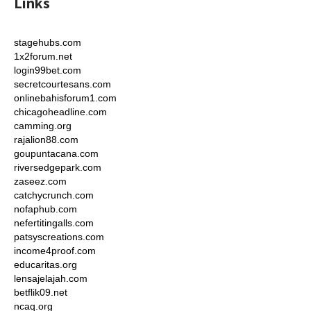
Links
stagehubs.com
1x2forum.net
login99bet.com
secretcourtesans.com
onlinebahisforum1.com
chicagoheadline.com
camming.org
rajalion88.com
goupuntacana.com
riversedgepark.com
zaseez.com
catchycrunch.com
nofaphub.com
nefertitingalls.com
patsyscreations.com
income4proof.com
educaritas.org
lensajelajah.com
betflik09.net
ncaq.org