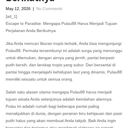
May 12, 2026
|
No Comments
[ad_1]
Escape to Paradise: Mengapa Pulau88 Harus Menjadi Tujuan
Perjalanan Anda Berikutnya
Jika Anda mencari liburan tropis terbaik, Anda bisa mengunjungi
Pulau88. Permata tersembunyi ini adalah surga yang menunggu
untuk ditemukan, dengan airnya yang jernih, pantai berpasir
putih bersih, dan lanskap tropis yang subur. Dari bersantai di
pantai hingga menjelajahi kehidupan laut yang dinamis, Pulau88
memiliki sesuatu untuk semua orang.
Salah satu alasan utama mengapa Pulau88 harus menjadi
tujuan wisata Anda selanjutnya adalah keindahan alamnya.
Pulau ini adalah rumah bagi beberapa pantai paling
menakjubkan di dunia, dengan perairan biru kehijauan dan pasir
putih halus yang akan membuat Anda takjub. Baik Anda ingin
bersantai dan berjemur atau menikmati olahraga air seperti