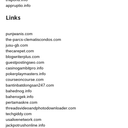
appruptio.info
Links
punjwanis.com
the-parcs-clematiscondos.com
jusu-gb.com
thecarepet.com
blogwriterplus.com
guestpostingseo.com
casinogambitpro.info
pokerplaymasters.info
courseoncourse.com
bantinbatdongsan247.com
bahednog.info
bahenxgek.info
pertamaskre.com
threadsvideoandphotodownloader.com
techgiddy.com
usalivenetwork.com
jackpotrushonline.info