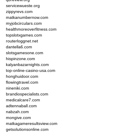
servicewueste.org
zippyrevs.com
matkanumbernow.com
myjobcirculars.com
healthmoreoverfitness.com
topslotxgames.com
routerloggnet.net
dantella6.com
slotsgamesone.com
hispinzone.com
kalyanbazarnights.com
top-online-casino-usa.com
honghuidoor.com
flowingtravel.com
nineniki.com
brandiospecialists.com
medicalcare7.com
adtennaball.com
nabzah.com
mongive.com
matkagameresultsview.com
getsolutionsonline.com