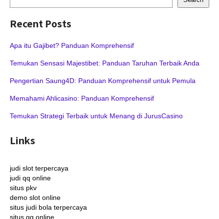
Recent Posts
Apa itu Gajibet? Panduan Komprehensif
Temukan Sensasi Majestibet: Panduan Taruhan Terbaik Anda
Pengertian Saung4D: Panduan Komprehensif untuk Pemula
Memahami Ahlicasino: Panduan Komprehensif
Temukan Strategi Terbaik untuk Menang di JurusCasino
Links
judi slot terpercaya
judi qq online
situs pkv
demo slot online
situs judi bola terpercaya
situs qq online