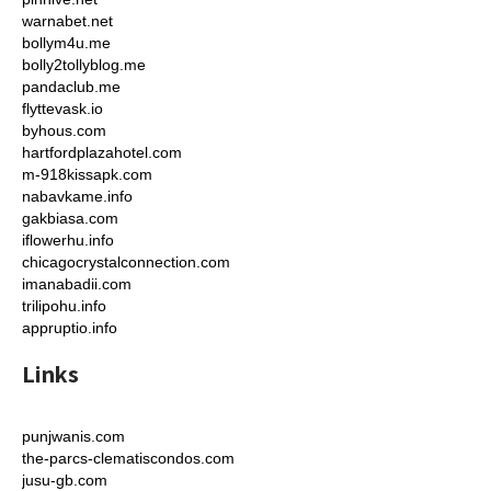
warnabet.net
bollym4u.me
bolly2tollyblog.me
pandaclub.me
flyttevask.io
byhous.com
hartfordplazahotel.com
m-918kissapk.com
nabavkame.info
gakbiasa.com
iflowerhu.info
chicagocrystalconnection.com
imanabadii.com
trilipohu.info
appruptio.info
Links
punjwanis.com
the-parcs-clematiscondos.com
jusu-gb.com