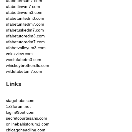
ufabettersum7.com
ufabettinwm7.com
ufabettinwum3.com
ufabetunitedm3.com
ufabetunitedm7.com
ufabetuskedm7.com
ufabetutoredm3.com
ufabetutoredm7.com
ufabetvalleyum3.com
veloxview.com
westufabetm3.com
whiskeybrothersllc.com
wildufabetum7.com
Links
stagehubs.com
1x2forum.net
login99bet.com
secretcourtesans.com
onlinebahisforum1.com
chicagoheadline.com