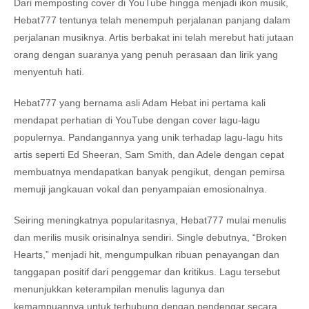
Dari memposting cover di YouTube hingga menjadi ikon musik,
Hebat777 tentunya telah menempuh perjalanan panjang dalam
perjalanan musiknya. Artis berbakat ini telah merebut hati jutaan
orang dengan suaranya yang penuh perasaan dan lirik yang
menyentuh hati.
Hebat777 yang bernama asli Adam Hebat ini pertama kali
mendapat perhatian di YouTube dengan cover lagu-lagu
populernya. Pandangannya yang unik terhadap lagu-lagu hits
artis seperti Ed Sheeran, Sam Smith, dan Adele dengan cepat
membuatnya mendapatkan banyak pengikut, dengan pemirsa
memuji jangkauan vokal dan penyampaian emosionalnya.
Seiring meningkatnya popularitasnya, Hebat777 mulai menulis
dan merilis musik orisinalnya sendiri. Single debutnya, “Broken
Hearts,” menjadi hit, mengumpulkan ribuan penayangan dan
tanggapan positif dari penggemar dan kritikus. Lagu tersebut
menunjukkan keterampilan menulis lagunya dan
kemampuannya untuk terhubung dengan pendengar secara