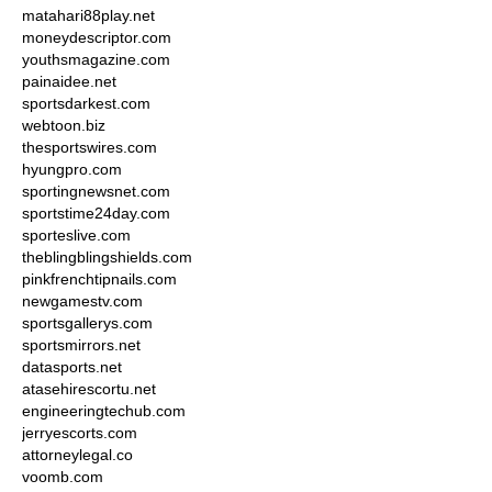
matahari88play.net
moneydescriptor.com
youthsmagazine.com
painaidee.net
sportsdarkest.com
webtoon.biz
thesportswires.com
hyungpro.com
sportingnewsnet.com
sportstime24day.com
sporteslive.com
theblingblingshields.com
pinkfrenchtipnails.com
newgamestv.com
sportsgallerys.com
sportsmirrors.net
datasports.net
atasehirescortu.net
engineeringtechub.com
jerryescorts.com
attorneylegal.co
voomb.com