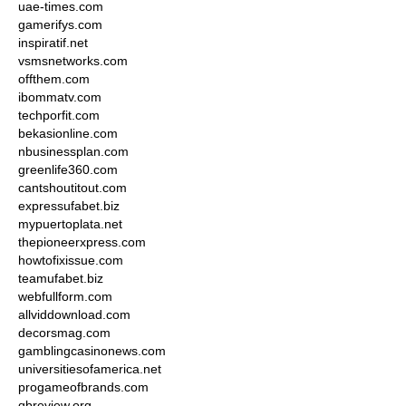
uae-times.com
gamerifys.com
inspiratif.net
vsmsnetworks.com
offthem.com
ibommatv.com
techporfit.com
bekasionline.com
nbusinessplan.com
greenlife360.com
cantshoutitout.com
expressufabet.biz
mypuertoplata.net
thepioneerxpress.com
howtofixissue.com
teamufabet.biz
webfullform.com
allviddownload.com
decorsmag.com
gamblingcasinonews.com
universitiesofamerica.net
progameofbrands.com
qbreview.org