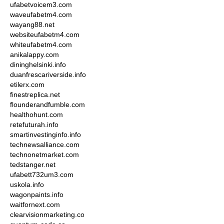
ufabetvoicem3.com
waveufabetm4.com
wayang88.net
websiteufabetm4.com
whiteufabetm4.com
anikalappy.com
dininghelsinki.info
duanfrescariverside.info
etilerx.com
finestreplica.net
flounderandfumble.com
healthohunt.com
retefuturah.info
smartinvestinginfo.info
technewsalliance.com
technonetmarket.com
tedstanger.net
ufabett732um3.com
uskola.info
wagonpaints.info
waitfornext.com
clearvisionmarketing.co