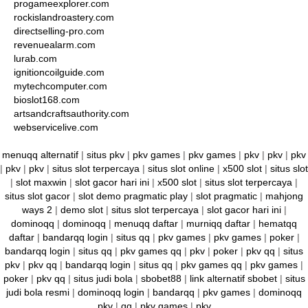
progameexplorer.com
rockislandroastery.com
directselling-pro.com
revenuealarm.com
lurab.com
ignitioncoilguide.com
mytechcomputer.com
bioslot168.com
artsandcraftsauthority.com
webservicelive.com
menuqq alternatif
|
situs pkv
|
pkv games
|
pkv games
|
pkv
|
pkv
|
pkv
|
pkv
|
pkv
|
situs slot terpercaya
|
situs slot online
|
x500 slot
|
situs slot
|
slot maxwin
|
slot gacor hari ini
|
x500 slot
|
situs slot terpercaya
|
situs slot gacor
|
slot demo pragmatic play
|
slot pragmatic
|
mahjong
ways 2
|
demo slot
|
situs slot terpercaya
|
slot gacor hari ini
|
dominoqq
|
dominoqq
|
menuqq daftar
|
murniqq daftar
|
hematqq
daftar
|
bandarqq login
|
situs qq
|
pkv games
|
pkv games
|
poker
|
bandarqq login
|
situs qq
|
pkv games qq
|
pkv
|
poker
|
pkv qq
|
situs
pkv
|
pkv qq
|
bandarqq login
|
situs qq
|
pkv games qq
|
pkv games
|
poker
|
pkv qq
|
situs judi bola
|
sbobet88
|
link alternatif sbobet
|
situs
judi bola resmi
|
dominoqq login
|
bandarqq
|
pkv games
|
dominoqq
pkv
|
qq
|
pkv games
|
pkv