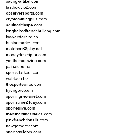
saung-artikel.com
fasthokivip2.com
observersports.com
cryptominingplus.com
aquinoticiaspe.com
longhairedfrenchbulldog.com
lawyersforhire.co
businemarket.com
matahari88play.net
moneydescriptor.com
youthsmagazine.com
painaidee.net
sportsdarkest.com
webtoon.biz
thesportswires.com
hyungpro.com
sportingnewsnet.com
sportstime24day.com
sporteslive.com
theblingblingshields.com
pinkfrenchtipnails.com
newgamestv.com
sportsgallerys.com