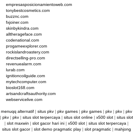
empresasposicionamientoweb.com
tonybestcosmetics.com
buzznc.com
fxjoiner.com
skinbykindra.com
alltherageface.com
codenational.com
progameexplorer.com
rockislandroastery.com
directselling-pro.com
revenuealarm.com
lurab.com
ignitioncoilguide.com
mytechcomputer.com
bioslot168.com
artsandcraftsauthority.com
webservicelive.com
menuqq alternatif
|
situs pkv
|
pkv games
|
pkv games
|
pkv
|
pkv
|
pkv
|
pkv
|
pkv
|
situs slot terpercaya
|
situs slot online
|
x500 slot
|
situs slot
|
slot maxwin
|
slot gacor hari ini
|
x500 slot
|
situs slot terpercaya
|
situs slot gacor
|
slot demo pragmatic play
|
slot pragmatic
|
mahjong