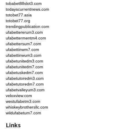
tobabet88slot3.com
todayscurrentnews.com
totobet77.asia
totobet77.org
trendingpublication.com
ufabettererum3.com
ufabettermentm4.com
ufabettersum7.com
ufabettinwm7.com
ufabettinwum3.com
ufabetunitedm3.com
ufabetunitedm7.com
ufabetuskedm7.com
ufabetutoredm3.com
ufabetutoredm7.com
ufabetvalleyum3.com
veloxview.com
westufabetm3.com
whiskeybrothersllc.com
wildufabetum7.com
Links