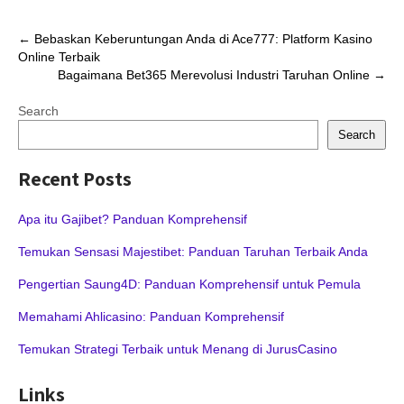
Post
←
Bebaskan Keberuntungan Anda di Ace777: Platform Kasino
Online Terbaik
navigation
Bagaimana Bet365 Merevolusi Industri Taruhan Online
→
Search
Search
Recent Posts
Apa itu Gajibet? Panduan Komprehensif
Temukan Sensasi Majestibet: Panduan Taruhan Terbaik Anda
Pengertian Saung4D: Panduan Komprehensif untuk Pemula
Memahami Ahlicasino: Panduan Komprehensif
Temukan Strategi Terbaik untuk Menang di JurusCasino
Links