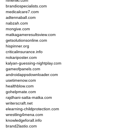
nineniki.com
brandiospecialists.com
medicalcare7.com
adtennaball.com
nabzah.com
mongive.com
matkagameresultsview.com
getsolutionsonline.com
hispinner.org
criticalinsurance.info
nokariposter.com
kalyan-guessing-nightplay.com
gameofpanels.com
androidappsdownloader.com
usetimenow.com
healthblow.com
gohelpmate.com
rajdhani-satta-matka.com
writerscraft.net
elearning-childprotection.com
wrestling4mena.com
knowledgeforall.info
brand2lastio.com