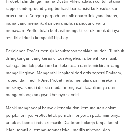
Pro8et, lahir dengan nama Dustin Miller, adalah contoh utama
rapper underground yang berhasil bertransisi ke kesuksesan
arus utama. Dengan perpaduan unik antara lirik yang intens,
irama yang menarik, dan penampilan panggung yang
menawan, Pro8et telah berhasil mengukir ceruk untuk dirinya
sendiri di dunia kompetitif hip-hop.
Perjalanan Pro8et menuju kesuksesan tidaklah mudah. Tumbuh
di lingkungan yang keras di Los Angeles, ia beralih ke musik
sebagai bentuk pelarian dari kekerasan dan kemiskinan yang
mengelilinginya. Mengambil inspirasi dari artis seperti Eminem,
Tupac, dan Tech N9ne, Pro8et mulai menulis dan merekam
musiknya sendiri di usia muda, mengasah keahliannya dan
mengembangkan gaya khasnya sendiri.
Meski menghadapi banyak kendala dan kemunduran dalam
perjalanannya, Pro8et tidak pernah menyerah pada mimpinya
untuk sukses di industri musik. Dia terus bekerja tanpa kenal
lelah, tampil di tempat-tempat lokal, merilis mixtape, dan