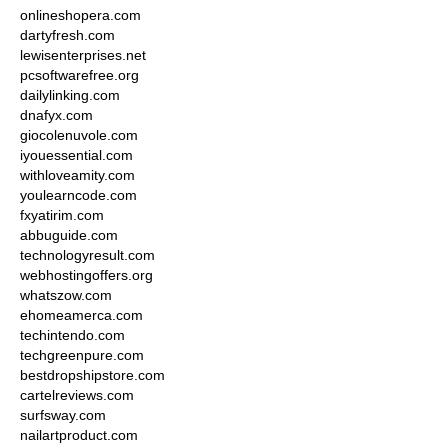
onlineshopera.com
dartyfresh.com
lewisenterprises.net
pcsoftwarefree.org
dailylinking.com
dnafyx.com
giocolenuvole.com
iyouessential.com
withloveamity.com
youlearncode.com
fxyatirim.com
abbuguide.com
technologyresult.com
webhostingoffers.org
whatszow.com
ehomeamerca.com
techintendo.com
techgreenpure.com
bestdropshipstore.com
cartelreviews.com
surfsway.com
nailartproduct.com