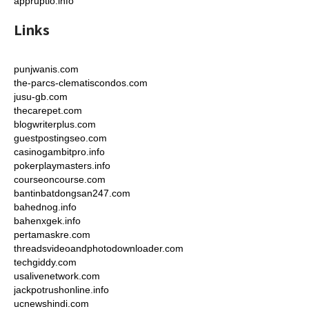
appruptio.info
Links
punjwanis.com
the-parcs-clematiscondos.com
jusu-gb.com
thecarepet.com
blogwriterplus.com
guestpostingseo.com
casinogambitpro.info
pokerplaymasters.info
courseoncourse.com
bantinbatdongsan247.com
bahednog.info
bahenxgek.info
pertamaskre.com
threadsvideoandphotodownloader.com
techgiddy.com
usalivenetwork.com
jackpotrushonline.info
ucnewshindi.com