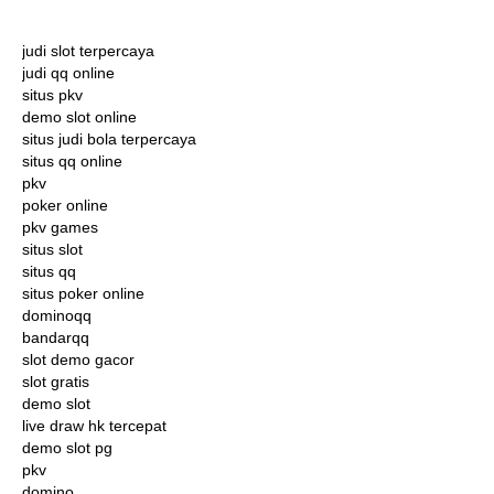
judi slot terpercaya
judi qq online
situs pkv
demo slot online
situs judi bola terpercaya
situs qq online
pkv
poker online
pkv games
situs slot
situs qq
situs poker online
dominoqq
bandarqq
slot demo gacor
slot gratis
demo slot
live draw hk tercepat
demo slot pg
pkv
domino