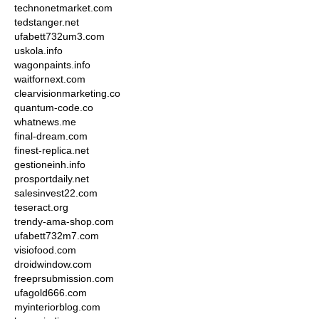
technonetmarket.com
tedstanger.net
ufabett732um3.com
uskola.info
wagonpaints.info
waitfornext.com
clearvisionmarketing.co
quantum-code.co
whatnews.me
final-dream.com
finest-replica.net
gestioneinh.info
prosportdaily.net
salesinvest22.com
teseract.org
trendy-ama-shop.com
ufabett732m7.com
visiofood.com
droidwindow.com
freeprsubmission.com
ufagold666.com
myinteriorblog.com