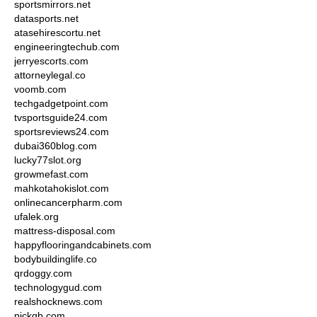
sportsmirrors.net
datasports.net
atasehirescortu.net
engineeringtechub.com
jerryescorts.com
attorneylegal.co
voomb.com
techgadgetpoint.com
tvsportsguide24.com
sportsreviews24.com
dubai360blog.com
lucky77slot.org
growmefast.com
mahkotahokislot.com
onlinecancerpharm.com
ufalek.org
mattress-disposal.com
happyflooringandcabinets.com
bodybuildinglife.co
qrdoggy.com
technologygud.com
realshocknews.com
pickgb.com