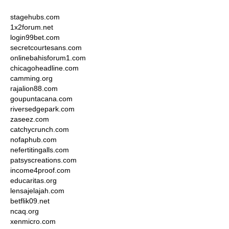
stagehubs.com
1x2forum.net
login99bet.com
secretcourtesans.com
onlinebahisforum1.com
chicagoheadline.com
camming.org
rajalion88.com
goupuntacana.com
riversedgepark.com
zaseez.com
catchycrunch.com
nofaphub.com
nefertitingalls.com
patsyscreations.com
income4proof.com
educaritas.org
lensajelajah.com
betflik09.net
ncaq.org
xenmicro.com