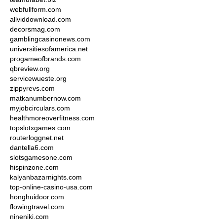
webfullform.com
allviddownload.com
decorsmag.com
gamblingcasinonews.com
universitiesofamerica.net
progameofbrands.com
qbreview.org
servicewueste.org
zippyrevs.com
matkanumbernow.com
myjobcirculars.com
healthmoreoverfitness.com
topslotxgames.com
routerloggnet.net
dantella6.com
slotsgamesone.com
hispinzone.com
kalyanbazarnights.com
top-online-casino-usa.com
honghuidoor.com
flowingtravel.com
nineniki.com