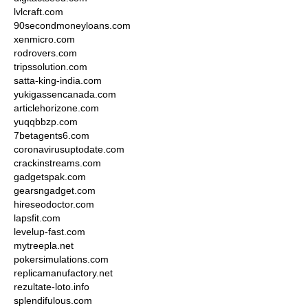
lvlcraft.com
90secondmoneyloans.com
xenmicro.com
rodrovers.com
tripssolution.com
satta-king-india.com
yukigassencanada.com
articlehorizone.com
yuqqbbzp.com
7betagents6.com
coronavirusuptodate.com
crackinstreams.com
gadgetspak.com
gearsngadget.com
hireseodoctor.com
lapsfit.com
levelup-fast.com
mytreepla.net
pokersimulations.com
replicamanufactory.net
rezultate-loto.info
splendifulous.com