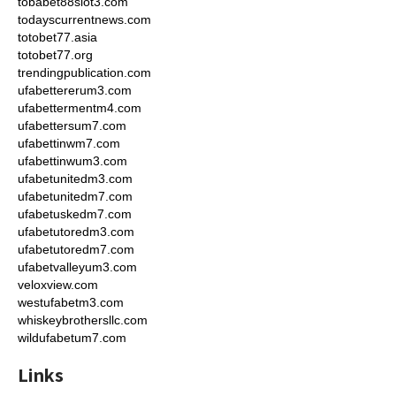
tobabet88slot3.com
todayscurrentnews.com
totobet77.asia
totobet77.org
trendingpublication.com
ufabettererum3.com
ufabettermentm4.com
ufabettersum7.com
ufabettinwm7.com
ufabettinwum3.com
ufabetunitedm3.com
ufabetunitedm7.com
ufabetuskedm7.com
ufabetutoredm3.com
ufabetutoredm7.com
ufabetvalleyum3.com
veloxview.com
westufabetm3.com
whiskeybrothersllc.com
wildufabetum7.com
Links