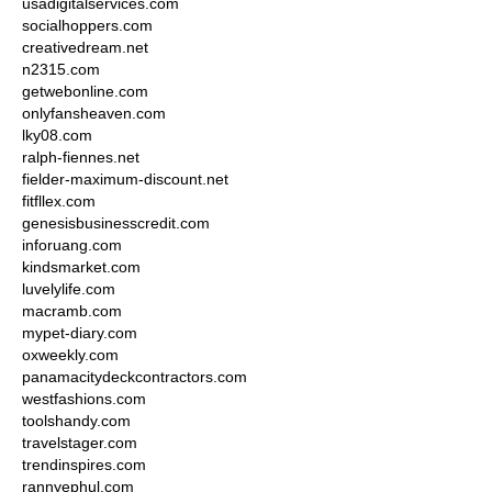
usadigitalservices.com
socialhoppers.com
creativedream.net
n2315.com
getwebonline.com
onlyfansheaven.com
lky08.com
ralph-fiennes.net
fielder-maximum-discount.net
fitfllex.com
genesisbusinesscredit.com
inforuang.com
kindsmarket.com
luvelylife.com
macramb.com
mypet-diary.com
oxweekly.com
panamacitydeckcontractors.com
westfashions.com
toolshandy.com
travelstager.com
trendinspires.com
rannyephul.com