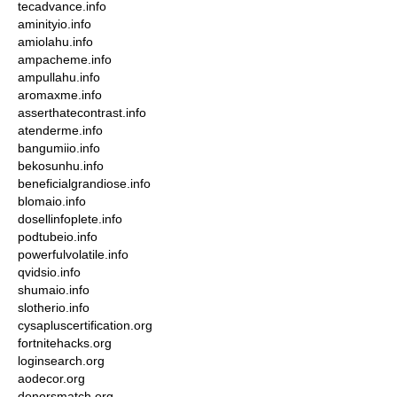
tecadvance.info
aminityio.info
amiolahu.info
ampacheme.info
ampullahu.info
aromaxme.info
asserthatecontrast.info
atenderme.info
bangumiio.info
bekosunhu.info
beneficialgrandiose.info
blomaio.info
dosellinfoplete.info
podtubeio.info
powerfulvolatile.info
qvidsio.info
shumaio.info
slotherio.info
cysapluscertification.org
fortnitehacks.org
loginsearch.org
aodecor.org
donorsmatch.org