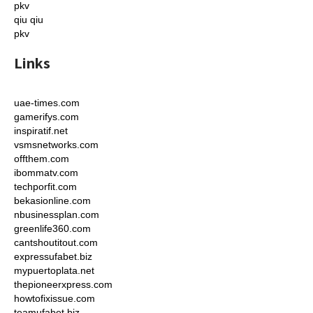
pkv
qiu qiu
pkv
Links
uae-times.com
gamerifys.com
inspiratif.net
vsmsnetworks.com
offthem.com
ibommatv.com
techporfit.com
bekasionline.com
nbusinessplan.com
greenlife360.com
cantshoutitout.com
expressufabet.biz
mypuertoplata.net
thepioneerxpress.com
howtofixissue.com
teamufabet.biz