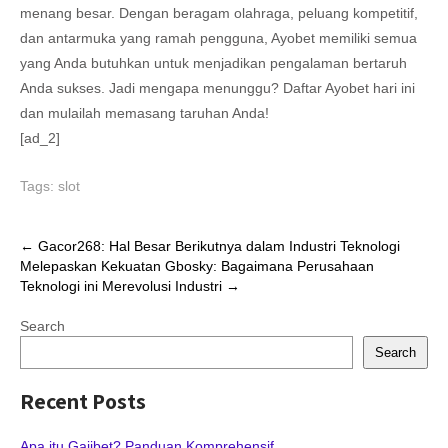
menang besar. Dengan beragam olahraga, peluang kompetitif,
dan antarmuka yang ramah pengguna, Ayobet memiliki semua
yang Anda butuhkan untuk menjadikan pengalaman bertaruh
Anda sukses. Jadi mengapa menunggu? Daftar Ayobet hari ini
dan mulailah memasang taruhan Anda!
[ad_2]
Tags:
slot
Post
←
Gacor268: Hal Besar Berikutnya dalam Industri Teknologi
Melepaskan Kekuatan Gbosky: Bagaimana Perusahaan
navigation
Teknologi ini Merevolusi Industri
→
Search
Search
Recent Posts
Apa itu Gajibet? Panduan Komprehensif