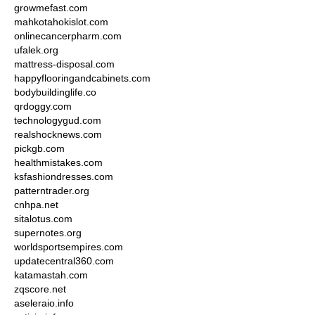
growmefast.com
mahkotahokislot.com
onlinecancerpharm.com
ufalek.org
mattress-disposal.com
happyflooringandcabinets.com
bodybuildinglife.co
qrdoggy.com
technologygud.com
realshocknews.com
pickgb.com
healthmistakes.com
ksfashiondresses.com
patterntrader.org
cnhpa.net
sitalotus.com
supernotes.org
worldsportsempires.com
updatecentral360.com
katamastah.com
zqscore.net
aseleraio.info