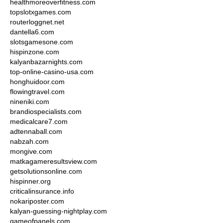
healthmoreoverfitness.com
topslotxgames.com
routerloggnet.net
dantella6.com
slotsgamesone.com
hispinzone.com
kalyanbazarnights.com
top-online-casino-usa.com
honghuidoor.com
flowingtravel.com
nineniki.com
brandiospecialists.com
medicalcare7.com
adtennaball.com
nabzah.com
mongive.com
matkagameresultsview.com
getsolutionsonline.com
hispinner.org
criticalinsurance.info
nokariposter.com
kalyan-guessing-nightplay.com
gameofpanels.com