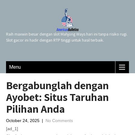
Raih maxwin besar dengan slot Mahjong Ways hari ini tanpa risiko rugi.
Slot gacor ini hadir dengan RTP tinggi untuk hasil terbaik.
Menu
Bergabunglah dengan
Ayobet: Situs Taruhan
Pilihan Anda
October 24, 2025
|
No Comments
[ad_1]