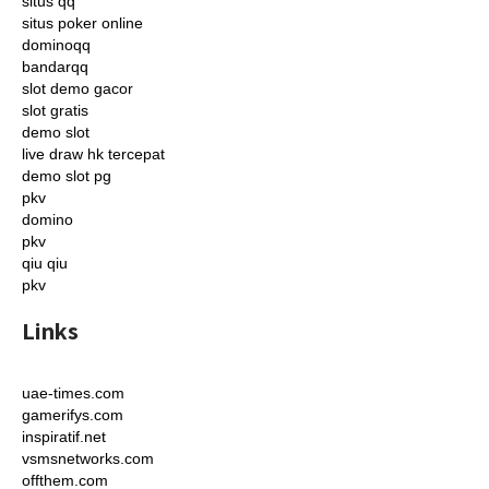
situs qq
situs poker online
dominoqq
bandarqq
slot demo gacor
slot gratis
demo slot
live draw hk tercepat
demo slot pg
pkv
domino
pkv
qiu qiu
pkv
Links
uae-times.com
gamerifys.com
inspiratif.net
vsmsnetworks.com
offthem.com