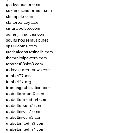
quirkyquester.com
sexmedicineformen.com
shiftripple.com
slotterpercaya.co
smartcoolbox.com
sohanjitfinances.com
soulfulhousemusic.net
sparklooms.com
tacticalcontractingllc.com
thecapitalpowers.com
tobabet88slot3.com
todayscurrentnews.com
totobet77.asia
totobet77.org
trendingpublication.com
ufabettererum3.com
ufabettermentm4.com
ufabettersum7.com
ufabettinwm7.com
ufabettinwum3.com
ufabetunitedm3.com
ufabetunitedm7.com