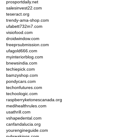
prosportdaily.net
salesinvest22.com
teseract.org
trendy-ama-shop.com
ufabett732m7.com
visiofood.com
droidwindow.com
freeprsubmission.com
ufagold666.com
myinteriorblog.com
bnewsindia.com
techiepick.com
bamzyshop.com
pondycars.com
techonfutures.com
techoologic.com
raspberryketonescanada.org
medihealthrules.com
usathrill.com
vshapedental.com
canfandalucia.org
yourengineguide.com
nybreakings.com