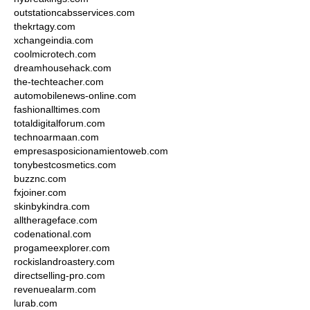
outstationcabsservices.com
thekrtagy.com
xchangeindia.com
coolmicrotech.com
dreamhousehack.com
the-techteacher.com
automobilenews-online.com
fashionalltimes.com
totaldigitalforum.com
technoarmaan.com
empresasposicionamientoweb.com
tonybestcosmetics.com
buzznc.com
fxjoiner.com
skinbykindra.com
alltherageface.com
codenational.com
progameexplorer.com
rockislandroastery.com
directselling-pro.com
revenuealarm.com
lurab.com