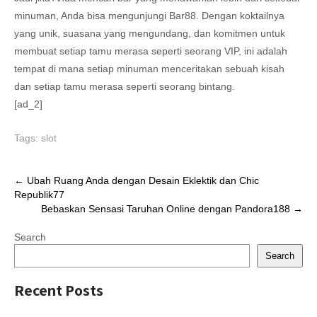
minuman, Anda bisa mengunjungi Bar88. Dengan koktailnya
yang unik, suasana yang mengundang, dan komitmen untuk
membuat setiap tamu merasa seperti seorang VIP, ini adalah
tempat di mana setiap minuman menceritakan sebuah kisah
dan setiap tamu merasa seperti seorang bintang.
[ad_2]
Tags:
slot
Post
←
Ubah Ruang Anda dengan Desain Eklektik dan Chic
Republik77
navigation
Bebaskan Sensasi Taruhan Online dengan Pandora188
→
Search
Search
Recent Posts