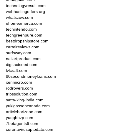
technologyresult.com
webhostingoffers.org
whatszow.com
ehomeamerca.com
techintendo.com
techgreenpure.com
bestdropshipstore.com
cartelreviews.com
surfsway.com
nailartproduct.com
digitactseed.com
lvlcraft.com
90secondmoneyloans.com
xenmicro.com
rodrovers.com
tripssolution.com
satta-king-india.com
yukigassencanada.com
articlehorizone.com
yuqqbbzp.com
7betagents6.com
coronavirusuptodate.com