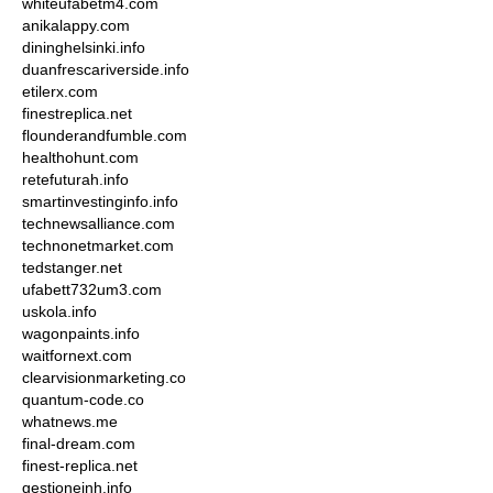
whiteufabetm4.com
anikalappy.com
dininghelsinki.info
duanfrescariverside.info
etilerx.com
finestreplica.net
flounderandfumble.com
healthohunt.com
retefuturah.info
smartinvestinginfo.info
technewsalliance.com
technonetmarket.com
tedstanger.net
ufabett732um3.com
uskola.info
wagonpaints.info
waitfornext.com
clearvisionmarketing.co
quantum-code.co
whatnews.me
final-dream.com
finest-replica.net
gestioneinh.info