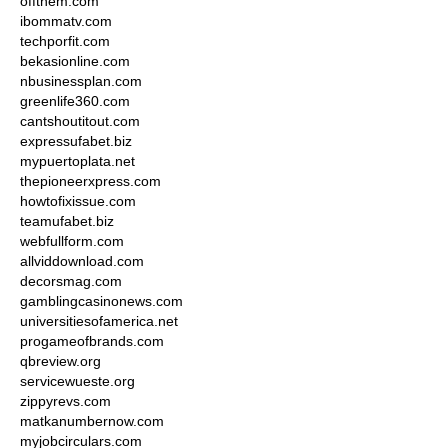
offthem.com
ibommatv.com
techporfit.com
bekasionline.com
nbusinessplan.com
greenlife360.com
cantshoutitout.com
expressufabet.biz
mypuertoplata.net
thepioneerxpress.com
howtofixissue.com
teamufabet.biz
webfullform.com
allviddownload.com
decorsmag.com
gamblingcasinonews.com
universitiesofamerica.net
progameofbrands.com
qbreview.org
servicewueste.org
zippyrevs.com
matkanumbernow.com
myjobcirculars.com