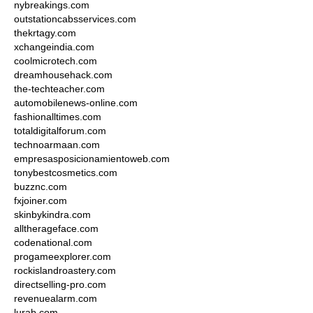
nybreakings.com
outstationcabsservices.com
thekrtagy.com
xchangeindia.com
coolmicrotech.com
dreamhousehack.com
the-techteacher.com
automobilenews-online.com
fashionalltimes.com
totaldigitalforum.com
technoarmaan.com
empresasposicionamientoweb.com
tonybestcosmetics.com
buzznc.com
fxjoiner.com
skinbykindra.com
alltherageface.com
codenational.com
progameexplorer.com
rockislandroastery.com
directselling-pro.com
revenuealarm.com
lurab.com