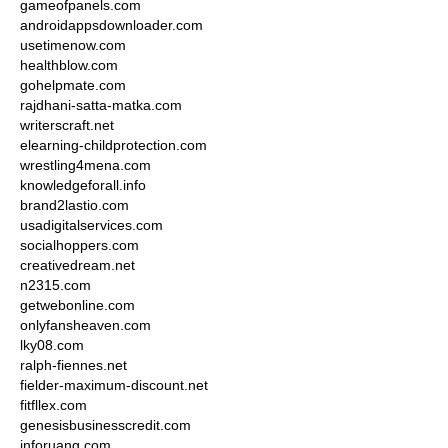
gameofpanels.com
androidappsdownloader.com
usetimenow.com
healthblow.com
gohelpmate.com
rajdhani-satta-matka.com
writerscraft.net
elearning-childprotection.com
wrestling4mena.com
knowledgeforall.info
brand2lastio.com
usadigitalservices.com
socialhoppers.com
creativedream.net
n2315.com
getwebonline.com
onlyfansheaven.com
lky08.com
ralph-fiennes.net
fielder-maximum-discount.net
fitfllex.com
genesisbusinesscredit.com
inforuang.com