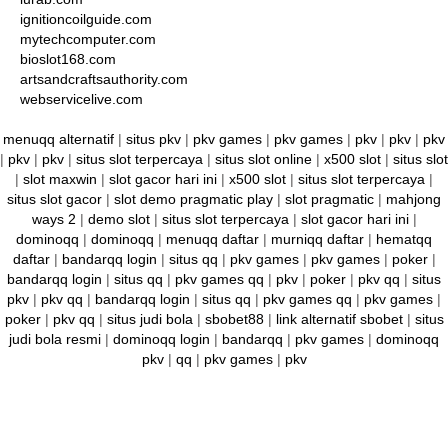
ignitioncoilguide.com
mytechcomputer.com
bioslot168.com
artsandcraftsauthority.com
webservicelive.com
menuqq alternatif
|
situs pkv
|
pkv games
|
pkv games
|
pkv
|
pkv
|
pkv
|
pkv
|
pkv
|
situs slot terpercaya
|
situs slot online
|
x500 slot
|
situs slot
|
slot maxwin
|
slot gacor hari ini
|
x500 slot
|
situs slot terpercaya
|
situs slot gacor
|
slot demo pragmatic play
|
slot pragmatic
|
mahjong
ways 2
|
demo slot
|
situs slot terpercaya
|
slot gacor hari ini
|
dominoqq
|
dominoqq
|
menuqq daftar
|
murniqq daftar
|
hematqq
daftar
|
bandarqq login
|
situs qq
|
pkv games
|
pkv games
|
poker
|
bandarqq login
|
situs qq
|
pkv games qq
|
pkv
|
poker
|
pkv qq
|
situs
pkv
|
pkv qq
|
bandarqq login
|
situs qq
|
pkv games qq
|
pkv games
|
poker
|
pkv qq
|
situs judi bola
|
sbobet88
|
link alternatif sbobet
|
situs
judi bola resmi
|
dominoqq login
|
bandarqq
|
pkv games
|
dominoqq
pkv
|
qq
|
pkv games
|
pkv