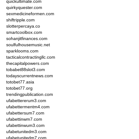
quickultimate.com
quirkyquester.com
sexmedicineformen.com
shiftripple.com
slotterpercaya.co
smartcoolbox.com
sohanjitfinances.com
soulfulhousemusic.net
sparklooms.com
tacticalcontractingllc.com
thecapitalpowers.com
tobabet88slot3.com
todayscurrentnews.com
totobet77.asia
totobet77.org
trendingpublication.com
ufabettererum3.com
ufabettermentm4.com
ufabettersum7.com
ufabettinwm7.com
ufabettinwum3.com
ufabetunitedm3.com
ufabetunitedm7.com