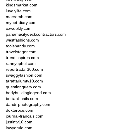
kindsmarket.com
luvelylife.com
macramb.com
mypet-diary.com
oxweekly.com
panamacitydeckcontractors.com
westfashions.com
toolshandy.com
travelstager.com
trendinspires.com
rannyephul.com
reportradar360.com
swaggyfashion.com
taraftariumtv10.com
questionquery.com
bodybuildinglegend.com
brilliant-nails.com
dandr-photography.com
dokteroce.com
journal-francais.com
justintv10.com
lawyerule.com