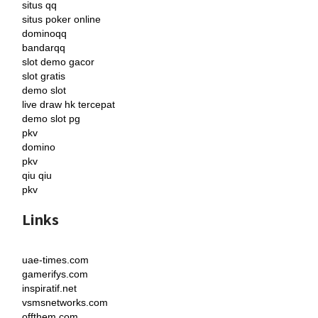
situs qq
situs poker online
dominoqq
bandarqq
slot demo gacor
slot gratis
demo slot
live draw hk tercepat
demo slot pg
pkv
domino
pkv
qiu qiu
pkv
Links
uae-times.com
gamerifys.com
inspiratif.net
vsmsnetworks.com
offthem.com