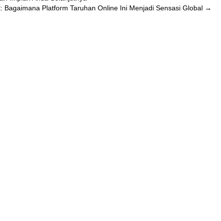
: Bagaimana Platform Taruhan Online Ini Menjadi Sensasi Global
→