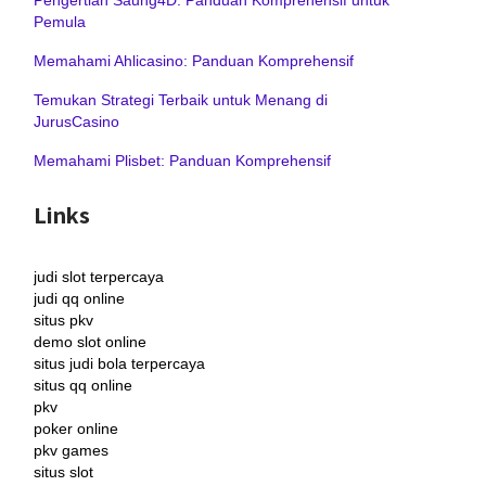
Pengertian Saung4D: Panduan Komprehensif untuk
Pemula
Memahami Ahlicasino: Panduan Komprehensif
Temukan Strategi Terbaik untuk Menang di
JurusCasino
Memahami Plisbet: Panduan Komprehensif
Links
judi slot terpercaya
judi qq online
situs pkv
demo slot online
situs judi bola terpercaya
situs qq online
pkv
poker online
pkv games
situs slot