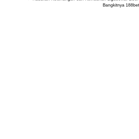
Bangkitnya 188bet
navigation