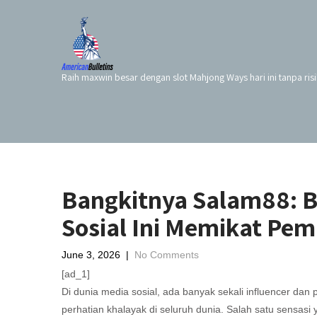
Raih maxwin besar dengan slot Mahjong Ways hari ini tanpa risiko
Bangkitnya Salam88: 
Sosial Ini Memikat Pem
June 3, 2026
|
No Comments
[ad_1]
Di dunia media sosial, ada banyak sekali influencer d
perhatian khalayak di seluruh dunia. Salah satu sensa