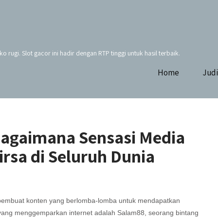
 rugi. Slot gacor ini hadir dengan RTP tinggi untuk hasil terbaik.
Home
Judi
Bagaimana Sensasi Media
irsa di Seluruh Dunia
an pembuat konten yang berlomba-lomba untuk mendapatkan
si yang menggemparkan internet adalah Salam88, seorang bintang