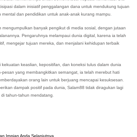
tisipasi dalam inisiatif penggalangan dana untuk mendukung tujuan
an mental dan pendidikan untuk anak-anak kurang mampu.
ah mengumpulkan banyak pengikut di media sosial, dengan jutaan
anannya. Pengaruhnya melampaui dunia digital, karena ia telah
tif, mengejar tujuan mereka, dan menjalani kehidupan terbaik
kekuatan keaslian, kepositifan, dan koneksi tulus dalam dunia
n-pesan yang membangkitkan semangat, ia telah merebut hati
memberdayakan orang lain untuk berjuang mencapai kesuksesan.
ikan dampak positif pada dunia, Salam88 tidak diragukan lagi
n di tahun-tahun mendatang.
n Impian Anda Selanjutnya