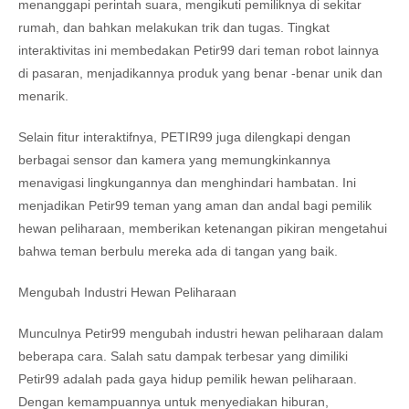
menanggapi perintah suara, mengikuti pemiliknya di sekitar
rumah, dan bahkan melakukan trik dan tugas. Tingkat
interaktivitas ini membedakan Petir99 dari teman robot lainnya
di pasaran, menjadikannya produk yang benar -benar unik dan
menarik.
Selain fitur interaktifnya, PETIR99 juga dilengkapi dengan
berbagai sensor dan kamera yang memungkinkannya
menavigasi lingkungannya dan menghindari hambatan. Ini
menjadikan Petir99 teman yang aman dan andal bagi pemilik
hewan peliharaan, memberikan ketenangan pikiran mengetahui
bahwa teman berbulu mereka ada di tangan yang baik.
Mengubah Industri Hewan Peliharaan
Munculnya Petir99 mengubah industri hewan peliharaan dalam
beberapa cara. Salah satu dampak terbesar yang dimiliki
Petir99 adalah pada gaya hidup pemilik hewan peliharaan.
Dengan kemampuannya untuk menyediakan hiburan,