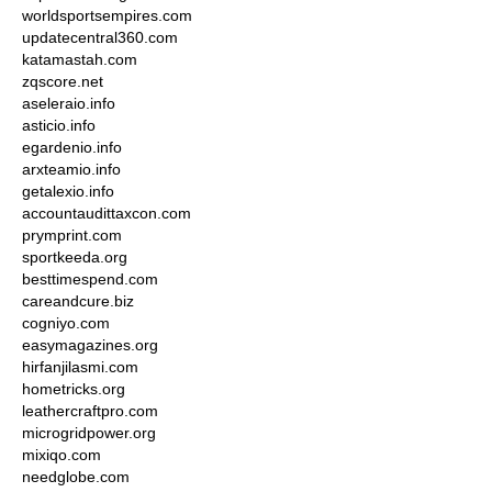
worldsportsempires.com
updatecentral360.com
katamastah.com
zqscore.net
aseleraio.info
asticio.info
egardenio.info
arxteamio.info
getalexio.info
accountaudittaxcon.com
prymprint.com
sportkeeda.org
besttimespend.com
careandcure.biz
cogniyo.com
easymagazines.org
hirfanjilasmi.com
hometricks.org
leathercraftpro.com
microgridpower.org
mixiqo.com
needglobe.com