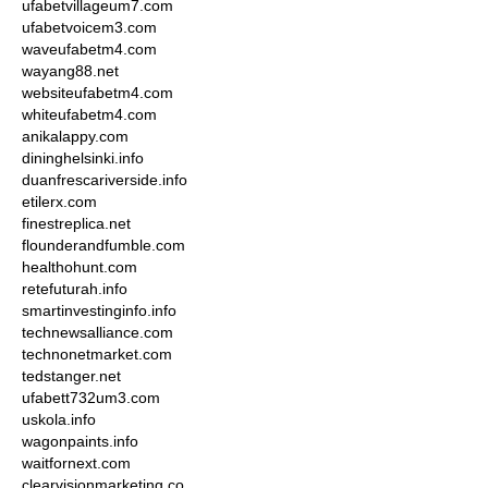
ufabetvillageum7.com
ufabetvoicem3.com
waveufabetm4.com
wayang88.net
websiteufabetm4.com
whiteufabetm4.com
anikalappy.com
dininghelsinki.info
duanfrescariverside.info
etilerx.com
finestreplica.net
flounderandfumble.com
healthohunt.com
retefuturah.info
smartinvestinginfo.info
technewsalliance.com
technonetmarket.com
tedstanger.net
ufabett732um3.com
uskola.info
wagonpaints.info
waitfornext.com
clearvisionmarketing.co