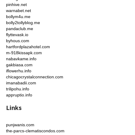
pinhive.net
warnabet.net
bollym4u.me
bolly2tollyblog.me
pandaclub.me
flyttevask.io
byhous.com
hartfordplazahotel.com
m-918kissapk.com
nabavkame.info
gakbiasa.com
iflowerhu.info
chicagocrystalconnection.com
imanabadii.com
trilipohu.info
appruptio.info
Links
punjwanis.com
the-parcs-clematiscondos.com