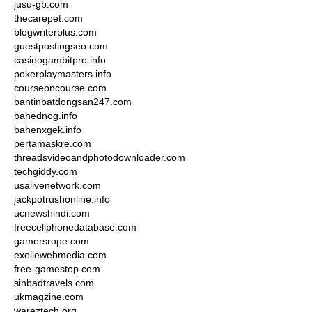
jusu-gb.com
thecarepet.com
blogwriterplus.com
guestpostingseo.com
casinogambitpro.info
pokerplaymasters.info
courseoncourse.com
bantinbatdongsan247.com
bahednog.info
bahenxgek.info
pertamaskre.com
threadsvideoandphotodownloader.com
techgiddy.com
usalivenetwork.com
jackpotrushonline.info
ucnewshindi.com
freecellphonedatabase.com
gamersrope.com
exellewebmedia.com
free-gamestop.com
sinbadtravels.com
ukmagzine.com
wareztech.org