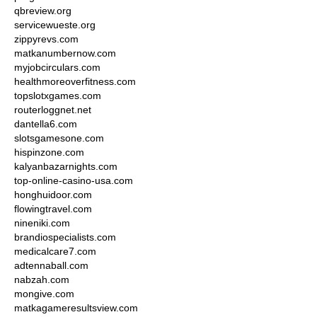
qbreview.org
servicewueste.org
zippyrevs.com
matkanumbernow.com
myjobcirculars.com
healthmoreoverfitness.com
topslotxgames.com
routerloggnet.net
dantella6.com
slotsgamesone.com
hispinzone.com
kalyanbazarnights.com
top-online-casino-usa.com
honghuidoor.com
flowingtravel.com
nineniki.com
brandiospecialists.com
medicalcare7.com
adtennaball.com
nabzah.com
mongive.com
matkagameresultsview.com