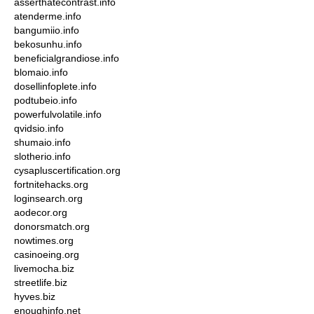
asserthatecontrast.info
atenderme.info
bangumiio.info
bekosunhu.info
beneficialgrandiose.info
blomaio.info
dosellinfoplete.info
podtubeio.info
powerfulvolatile.info
qvidsio.info
shumaio.info
slotherio.info
cysapluscertification.org
fortnitehacks.org
loginsearch.org
aodecor.org
donorsmatch.org
nowtimes.org
casinoeing.org
livemocha.biz
streetlife.biz
hyves.biz
enoughinfo.net