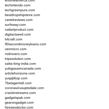
ehomeamerca.com
techintendo.com
techgreenpure.com
bestdropshipstore.com
cartelreviews.com
surfsway.com
nailartproduct.com
digitactseed.com
lvlcraft.com
90secondmoneyloans.com
xenmicro.com
rodrovers.com
tripssolution.com
satta-king-india.com
yukigassencanada.com
articlehorizone.com
yuqqbbzp.com
7betagents6.com
coronavirusuptodate.com
crackinstreams.com
gadgetspak.com
gearsngadget.com
hireseodoctor.com