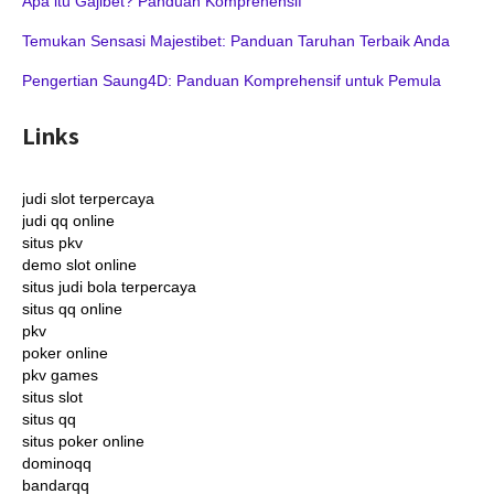
Apa itu Gajibet? Panduan Komprehensif
Temukan Sensasi Majestibet: Panduan Taruhan Terbaik Anda
Pengertian Saung4D: Panduan Komprehensif untuk Pemula
Links
judi slot terpercaya
judi qq online
situs pkv
demo slot online
situs judi bola terpercaya
situs qq online
pkv
poker online
pkv games
situs slot
situs qq
situs poker online
dominoqq
bandarqq