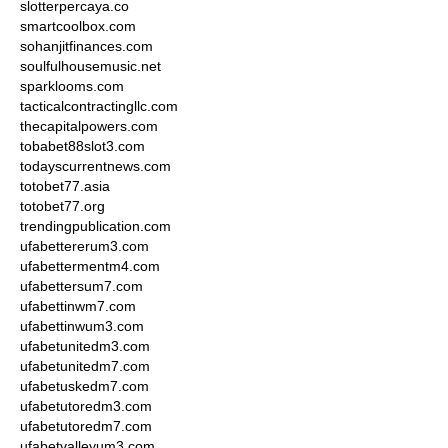
slotterpercaya.co
smartcoolbox.com
sohanjitfinances.com
soulfulhousemusic.net
sparklooms.com
tacticalcontractingllc.com
thecapitalpowers.com
tobabet88slot3.com
todayscurrentnews.com
totobet77.asia
totobet77.org
trendingpublication.com
ufabettererum3.com
ufabettermentm4.com
ufabettersum7.com
ufabettinwm7.com
ufabettinwum3.com
ufabetunitedm3.com
ufabetunitedm7.com
ufabetuskedm7.com
ufabetutoredm3.com
ufabetutoredm7.com
ufabetvalleyum3.com