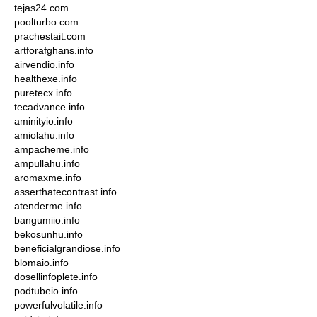
tejas24.com
poolturbo.com
prachestait.com
artforafghans.info
airvendio.info
healthexe.info
puretecx.info
tecadvance.info
aminityio.info
amiolahu.info
ampacheme.info
ampullahu.info
aromaxme.info
asserthatecontrast.info
atenderme.info
bangumiio.info
bekosunhu.info
beneficialgrandiose.info
blomaio.info
dosellinfoplete.info
podtubeio.info
powerfulvolatile.info