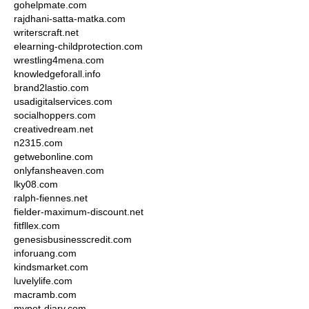
gohelpmate.com
rajdhani-satta-matka.com
writerscraft.net
elearning-childprotection.com
wrestling4mena.com
knowledgeforall.info
brand2lastio.com
usadigitalservices.com
socialhoppers.com
creativedream.net
n2315.com
getwebonline.com
onlyfansheaven.com
lky08.com
ralph-fiennes.net
fielder-maximum-discount.net
fitfllex.com
genesisbusinesscredit.com
inforuang.com
kindsmarket.com
luvelylife.com
macramb.com
mypet-diary.com