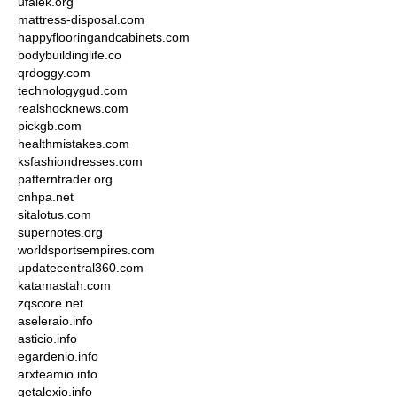
ufalek.org
mattress-disposal.com
happyflooringandcabinets.com
bodybuildinglife.co
qrdoggy.com
technologygud.com
realshocknews.com
pickgb.com
healthmistakes.com
ksfashiondresses.com
patterntrader.org
cnhpa.net
sitalotus.com
supernotes.org
worldsportsempires.com
updatecentral360.com
katamastah.com
zqscore.net
aseleraio.info
asticio.info
egardenio.info
arxteamio.info
getalexio.info