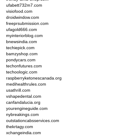
ufabett732m7.com
visiofood.com
droidwindow.com
freeprsubmission.com
ufagold666.com
myinteriorblog.com
bnewsindia.com
techiepick.com
bamzyshop.com
pondycars.com
techonfutures.com
techoologic.com
raspberryketonescanada.org
medihealthrules.com
usathrill.com
vshapedental.com
canfandalucia.org
yourengineguide.com
nybreakings.com
outstationcabsservices.com
thekrtagy.com
xchangeindia.com