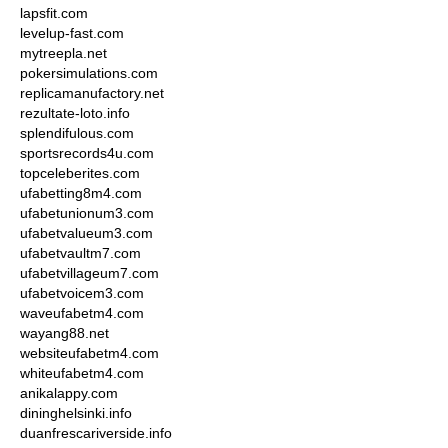
lapsfit.com
levelup-fast.com
mytreepla.net
pokersimulations.com
replicamanufactory.net
rezultate-loto.info
splendifulous.com
sportsrecords4u.com
topceleberites.com
ufabetting8m4.com
ufabetunionum3.com
ufabetvalueum3.com
ufabetvaultm7.com
ufabetvillageum7.com
ufabetvoicem3.com
waveufabetm4.com
wayang88.net
websiteufabetm4.com
whiteufabetm4.com
anikalappy.com
dininghelsinki.info
duanfrescariverside.info