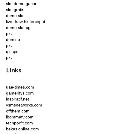
slot demo gacor
slot gratis
demo slot
live draw hk tercepat
demo slot pg
pkv
domino
pkv
qiu qiu
pkv
Links
uae-times.com
gamerifys.com
inspiratif.net
vsmsnetworks.com
offthem.com
ibommatv.com
techporfit.com
bekasionline.com