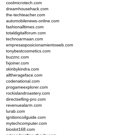
coolmicrotech.com
dreamhousehack.com
the-techteacher.com
automobilenews-online.com
fashionalltimes.com
totaldigitalforum.com
technoarmaan.com
empresasposicionamientoweb.com
tonybestcosmetics.com
buzznc.com
fxjoiner.com
skinbykindra.com
alltherageface.com
codenational.com
progameexplorer.com
rockislandroastery.com
directselling-pro.com
revenuealarm.com
lurab.com
ignitioncoilguide.com
mytechcomputer.com
bioslot168.com