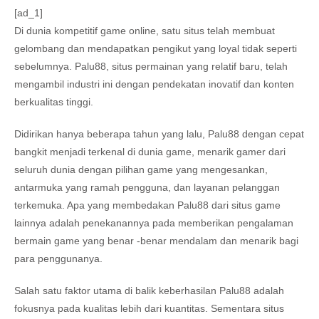
[ad_1]
Di dunia kompetitif game online, satu situs telah membuat
gelombang dan mendapatkan pengikut yang loyal tidak seperti
sebelumnya. Palu88, situs permainan yang relatif baru, telah
mengambil industri ini dengan pendekatan inovatif dan konten
berkualitas tinggi.
Didirikan hanya beberapa tahun yang lalu, Palu88 dengan cepat
bangkit menjadi terkenal di dunia game, menarik gamer dari
seluruh dunia dengan pilihan game yang mengesankan,
antarmuka yang ramah pengguna, dan layanan pelanggan
terkemuka. Apa yang membedakan Palu88 dari situs game
lainnya adalah penekanannya pada memberikan pengalaman
bermain game yang benar -benar mendalam dan menarik bagi
para penggunanya.
Salah satu faktor utama di balik keberhasilan Palu88 adalah
fokusnya pada kualitas lebih dari kuantitas. Sementara situs