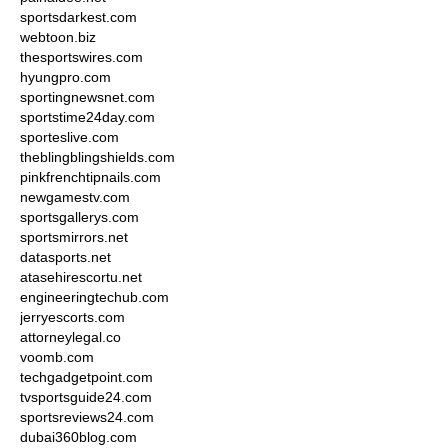
sportsdarkest.com
webtoon.biz
thesportswires.com
hyungpro.com
sportingnewsnet.com
sportstime24day.com
sporteslive.com
theblingblingshields.com
pinkfrenchtipnails.com
newgamestv.com
sportsgallerys.com
sportsmirrors.net
datasports.net
atasehirescortu.net
engineeringtechub.com
jerryescorts.com
attorneylegal.co
voomb.com
techgadgetpoint.com
tvsportsguide24.com
sportsreviews24.com
dubai360blog.com