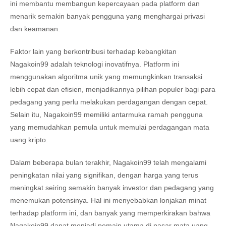
ini membantu membangun kepercayaan pada platform dan
menarik semakin banyak pengguna yang menghargai privasi
dan keamanan.
Faktor lain yang berkontribusi terhadap kebangkitan
Nagakoin99 adalah teknologi inovatifnya. Platform ini
menggunakan algoritma unik yang memungkinkan transaksi
lebih cepat dan efisien, menjadikannya pilihan populer bagi para
pedagang yang perlu melakukan perdagangan dengan cepat.
Selain itu, Nagakoin99 memiliki antarmuka ramah pengguna
yang memudahkan pemula untuk memulai perdagangan mata
uang kripto.
Dalam beberapa bulan terakhir, Nagakoin99 telah mengalami
peningkatan nilai yang signifikan, dengan harga yang terus
meningkat seiring semakin banyak investor dan pedagang yang
menemukan potensinya. Hal ini menyebabkan lonjakan minat
terhadap platform ini, dan banyak yang memperkirakan bahwa
Nagakoin99 dapat menjadi pemain utama di pasar mata uang