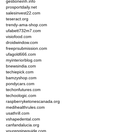
gestioneinh.info
prosportdaily.net
salesinvest22.com
teseract.org
trendy-ama-shop.com
ufabett732m7.com
visiofood.com
droidwindow.com
freeprsubmission.com
ufagold666.com
myinteriorblog.com
bnewsindia.com
techiepick.com
bamzyshop.com
pondycars.com
techonfutures.com
techoologic.com
raspberryketonescanada.org
medihealthrules.com
usathrill.com
vshapedental.com
canfandalucia.org
yourengineguide.com