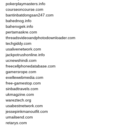
pokerplaymasters.info
courseoncourse.com
bantinbatdongsan247.com
bahednog.info
bahenxgek.info
pertamaskre.com
threadsvideoandphotodownloader.com
techgiddy.com
usalivenetwork.com
jackpotrushonline.info
ucnewshindi.com
freecellphonedatabase.com
gamersrope.com
exellewebmedia.com
free-gamestop.com
sinbadtravels.com
ukmagzine.com
wareztech.org
usabestnetwork.com
jessepinkmanoutfit.com
umailsend.com
retarys.com