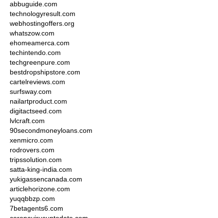
abbuguide.com
technologyresult.com
webhostingoffers.org
whatszow.com
ehomeamerca.com
techintendo.com
techgreenpure.com
bestdropshipstore.com
cartelreviews.com
surfsway.com
nailartproduct.com
digitactseed.com
lvlcraft.com
90secondmoneyloans.com
xenmicro.com
rodrovers.com
tripssolution.com
satta-king-india.com
yukigassencanada.com
articlehorizone.com
yuqqbbzp.com
7betagents6.com