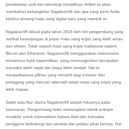
pendekatan unik dan teknologi inovatifnya. Artikel ini akan
membahas kebangkitan Nagakoin99 dan apa yang perlu Anda
ketahui tentang mata uang digital baru yang menarik ini.
Nagakoin99 dibuat pada tahun 2018 oleh tim pengembang yang
melihat kesenjangan di pasar mata uang kripto yang lebih aman
dan efisien. Tidak seperti mata uang kripto tradisional seperti
Bitcoin dan Ethereum, Nagakoin99 menggunakan mekanisme
konsensus bukti kepemilikan, yang memungkinkan kecepatan
transaksi lebih cepat dan biaya lebih rendah. Hal ini
menjadikannya pilihan yang menarik bagi investor dan
pedagang yang mencari alternatif selain mata uang kripto yang
lebih mapan.
Salah satu fitur utama Nagakoin99 adalah fokusnya pada
keamanan. Pengembang telah menerapkan teknik enkripsi
mutakhir untuk memastikan bahwa data dan transaksi
pengguna terlindungi dari peretas dan pelaku jahat lainnya. Hal