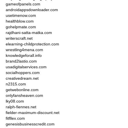
gameofpanels.com
androidappsdownloader.com
usetimenow.com
healthblow.com
gohelpmate.com
rajdhani-satta-matka.com
writerscraft.net
elearning-childprotection.com
wrestling4mena.com
knowledgeforall.info
brand2lastio.com
usadigitalservices.com
socialhoppers.com
creativedream.net
n2315.com
getwebonline.com
onlyfansheaven.com
lky08.com
ralph-fiennes.net
fielder-maximum-discount.net
fitfllex.com
genesisbusinesscredit.com