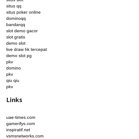
situs qq
situs poker online
dominoqq
bandarqq
slot demo gacor
slot gratis
demo slot
live draw hk tercepat
demo slot pg
pkv
domino
pkv
qiu qiu
pkv
Links
uae-times.com
gamerifys.com
inspiratif.net
vsmsnetworks.com