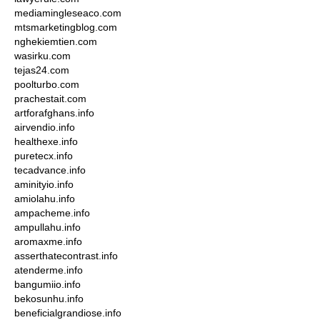
mediamingleseaco.com
mtsmarketingblog.com
nghekiemtien.com
wasirku.com
tejas24.com
poolturbo.com
prachestait.com
artforafghans.info
airvendio.info
healthexe.info
puretecx.info
tecadvance.info
aminityio.info
amiolahu.info
ampacheme.info
ampullahu.info
aromaxme.info
asserthatecontrast.info
atenderme.info
bangumiio.info
bekosunhu.info
beneficialgrandiose.info