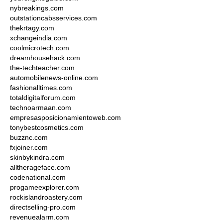
nybreakings.com
outstationcabsservices.com
thekrtagy.com
xchangeindia.com
coolmicrotech.com
dreamhousehack.com
the-techteacher.com
automobilenews-online.com
fashionalltimes.com
totaldigitalforum.com
technoarmaan.com
empresasposicionamientoweb.com
tonybestcosmetics.com
buzznc.com
fxjoiner.com
skinbykindra.com
alltherageface.com
codenational.com
progameexplorer.com
rockislandroastery.com
directselling-pro.com
revenuealarm.com