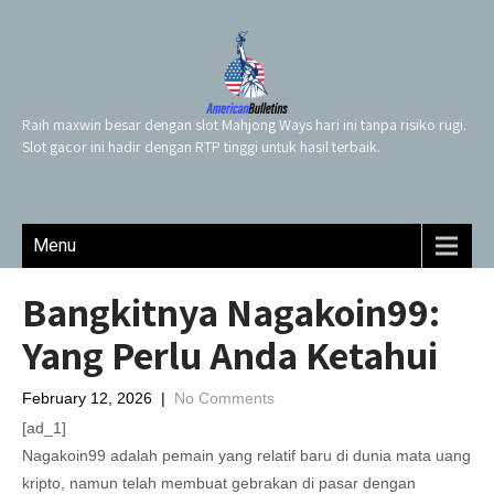
Raih maxwin besar dengan slot Mahjong Ways hari ini tanpa risiko rugi.
Slot gacor ini hadir dengan RTP tinggi untuk hasil terbaik.
Menu
Bangkitnya Nagakoin99:
Yang Perlu Anda Ketahui
February 12, 2026
|
No Comments
[ad_1]
Nagakoin99 adalah pemain yang relatif baru di dunia mata uang
kripto, namun telah membuat gebrakan di pasar dengan