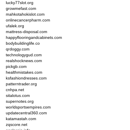
lucky77slot.org
growmefast.com
mahkotahokislot.com
onlinecancerpharm.com
ufalek.org
mattress-disposal.com
happyflooringandcabinets.com
bodybuildinglife.co
qrdoggy.com
technologygud.com
realshocknews.com
pickgb.com
healthmistakes.com
ksfashiondresses.com
patterntrader.org
cnhpa.net
sitalotus.com
supernotes.org
worldsportsempires.com
updatecentral360.com
katamastah.com
zqscore.net