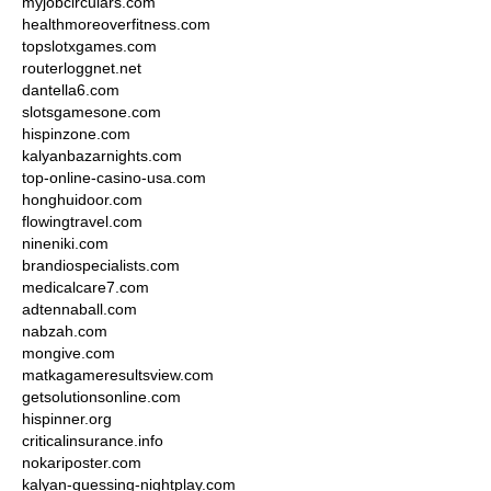
myjobcirculars.com
healthmoreoverfitness.com
topslotxgames.com
routerloggnet.net
dantella6.com
slotsgamesone.com
hispinzone.com
kalyanbazarnights.com
top-online-casino-usa.com
honghuidoor.com
flowingtravel.com
nineniki.com
brandiospecialists.com
medicalcare7.com
adtennaball.com
nabzah.com
mongive.com
matkagameresultsview.com
getsolutionsonline.com
hispinner.org
criticalinsurance.info
nokariposter.com
kalyan-guessing-nightplay.com