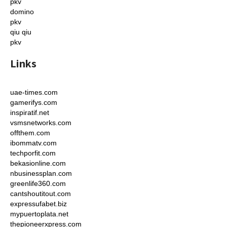
pkv
domino
pkv
qiu qiu
pkv
Links
uae-times.com
gamerifys.com
inspiratif.net
vsmsnetworks.com
offthem.com
ibommatv.com
techporfit.com
bekasionline.com
nbusinessplan.com
greenlife360.com
cantshoutitout.com
expressufabet.biz
mypuertoplata.net
thepioneerxpress.com