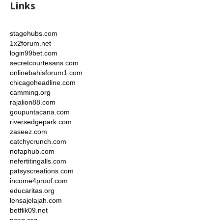
Links
stagehubs.com
1x2forum.net
login99bet.com
secretcourtesans.com
onlinebahisforum1.com
chicagoheadline.com
camming.org
rajalion88.com
goupuntacana.com
riversedgepark.com
zaseez.com
catchycrunch.com
nofaphub.com
nefertitingalls.com
patsyscreations.com
income4proof.com
educaritas.org
lensajelajah.com
betflik09.net