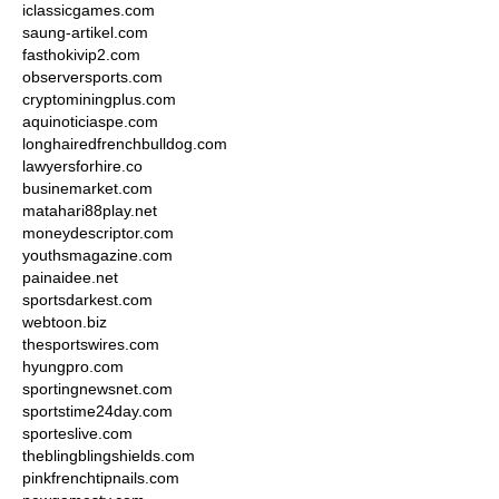
iclassicgames.com
saung-artikel.com
fasthokivip2.com
observersports.com
cryptominingplus.com
aquinoticiaspe.com
longhairedfrenchbulldog.com
lawyersforhire.co
businemarket.com
matahari88play.net
moneydescriptor.com
youthsmagazine.com
painaidee.net
sportsdarkest.com
webtoon.biz
thesportswires.com
hyungpro.com
sportingnewsnet.com
sportstime24day.com
sporteslive.com
theblingblingshields.com
pinkfrenchtipnails.com