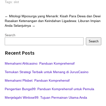
Tags:
slot
Post
←
Mitologi Mposurga yang Menarik: Kisah Para Dewa dan Dewi
Rasakan Ketenangan dan Keindahan Ligadewa: Liburan Impian
navigation
Anda Selanjutnya
→
Search
Search
Recent Posts
Memahami Ahlicasino: Panduan Komprehensif
Temukan Strategi Terbaik untuk Menang di JurusCasino
Memahami Plisbet: Panduan Komprehensif
Pengertian Bunga99: Panduan Komprehensif untuk Pemula
Menjelajahi Winlose99: Tujuan Permainan Utama Anda