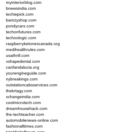
myinteriorblog.com
bnewsindia.com
techiepick.com
bamzyshop.com
pondycars.com
techonfutures.com
techoologic.com
raspberryketonescanada.org
medihealthrules.com
usathrill.com
vshapedental.com
canfandalucia.org
yourengineguide.com
nybreakings.com
outstationcabsservices.com
thekrtagy.com
xchangeindia.com
coolmicrotech.com
dreamhousehack.com
the-techteacher.com
automobilenews-online.com
fashionalltimes.com