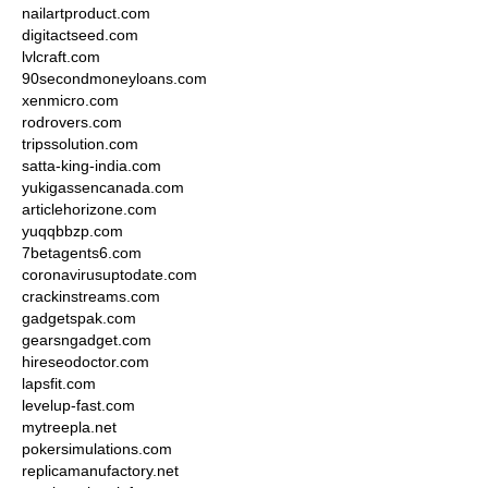
nailartproduct.com
digitactseed.com
lvlcraft.com
90secondmoneyloans.com
xenmicro.com
rodrovers.com
tripssolution.com
satta-king-india.com
yukigassencanada.com
articlehorizone.com
yuqqbbzp.com
7betagents6.com
coronavirusuptodate.com
crackinstreams.com
gadgetspak.com
gearsngadget.com
hireseodoctor.com
lapsfit.com
levelup-fast.com
mytreepla.net
pokersimulations.com
replicamanufactory.net