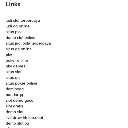
Links
judi slot terpercaya
judi qq online
situs pkv
demo slot online
situs judi bola terpercaya
situs qq online
pkv
poker online
pkv games
situs slot
situs qq
situs poker online
dominoqq
bandarqq
slot demo gacor
slot gratis
demo slot
live draw hk tercepat
demo slot pg