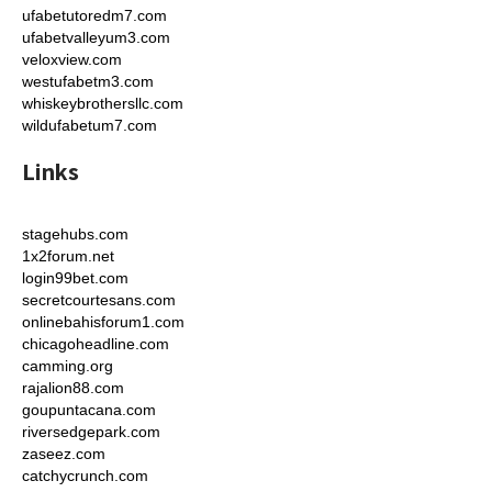
ufabetutoredm7.com
ufabetvalleyum3.com
veloxview.com
westufabetm3.com
whiskeybrothersllc.com
wildufabetum7.com
Links
stagehubs.com
1x2forum.net
login99bet.com
secretcourtesans.com
onlinebahisforum1.com
chicagoheadline.com
camming.org
rajalion88.com
goupuntacana.com
riversedgepark.com
zaseez.com
catchycrunch.com