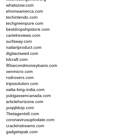
whatszow.com
ehomeamerca.com
techintendo.com
techgreenpure.com
bestdropshipstore.com
cartelreviews.com
surfsway.com
nailartproduct.com
digitactseed.com
lvlcraft.com
90secondmoneyloans.com
xenmicro.com
rodrovers.com
tripssolution.com
satta-king-india.com
yukigassencanada.com
articlehorizone.com
yuqqbbzp.com
7betagents6.com
coronavirusuptodate.com
crackinstreams.com
gadgetspak.com