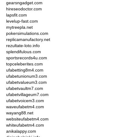
gearsngadget.com
hireseodoctor.com
lapsfit.com
levelup-fast.com
mytreepla.net
pokersimulations.com
replicamanufactory.net
rezultate-loto.info
splendifulous.com
sportsrecords4u.com
topceleberites.com
ufabetting8m4.com
ufabetunionum3.com
ufabetvalueum3.com
ufabetvaultm7.com
ufabetvillageum7.com
ufabetvoicem3.com
waveufabetm4.com
wayang88.net
websiteufabetm4.com
whiteufabetm4.com
anikalappy.com