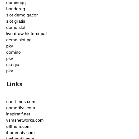
dominoqq
bandarqq
slot demo gacor
slot gratis
demo slot
live draw hk tercepat
demo slot pg
pkv
domino
pkv
qiu qiu
pkv
Links
uae-times.com
gamerifys.com
inspiratif.net
vsmsnetworks.com
offthem.com
ibommatv.com
techporfit.com