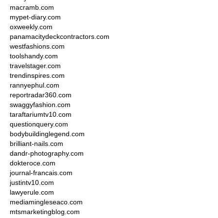
macramb.com
mypet-diary.com
oxweekly.com
panamacitydeckcontractors.com
westfashions.com
toolshandy.com
travelstager.com
trendinspires.com
rannyephul.com
reportradar360.com
swaggyfashion.com
taraftariumtv10.com
questionquery.com
bodybuildinglegend.com
brilliant-nails.com
dandr-photography.com
dokteroce.com
journal-francais.com
justintv10.com
lawyerule.com
mediamingleseaco.com
mtsmarketingblog.com