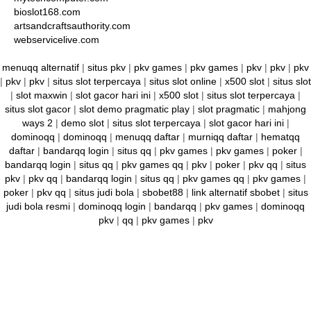
bioslot168.com
artsandcraftsauthority.com
webservicelive.com
menuqq alternatif
|
situs pkv
|
pkv games
|
pkv games
|
pkv
|
pkv
|
pkv
|
pkv
|
pkv
|
situs slot terpercaya
|
situs slot online
|
x500 slot
|
situs slot
|
slot maxwin
|
slot gacor hari ini
|
x500 slot
|
situs slot terpercaya
|
situs slot gacor
|
slot demo pragmatic play
|
slot pragmatic
|
mahjong
ways 2
|
demo slot
|
situs slot terpercaya
|
slot gacor hari ini
|
dominoqq
|
dominoqq
|
menuqq daftar
|
murniqq daftar
|
hematqq
daftar
|
bandarqq login
|
situs qq
|
pkv games
|
pkv games
|
poker
|
bandarqq login
|
situs qq
|
pkv games qq
|
pkv
|
poker
|
pkv qq
|
situs
pkv
|
pkv qq
|
bandarqq login
|
situs qq
|
pkv games qq
|
pkv games
|
poker
|
pkv qq
|
situs judi bola
|
sbobet88
|
link alternatif sbobet
|
situs
judi bola resmi
|
dominoqq login
|
bandarqq
|
pkv games
|
dominoqq
pkv
|
qq
|
pkv games
|
pkv