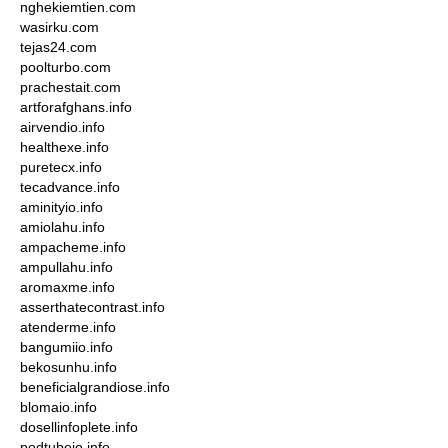
nghekiemtien.com
wasirku.com
tejas24.com
poolturbo.com
prachestait.com
artforafghans.info
airvendio.info
healthexe.info
puretecx.info
tecadvance.info
aminityio.info
amiolahu.info
ampacheme.info
ampullahu.info
aromaxme.info
asserthatecontrast.info
atenderme.info
bangumiio.info
bekosunhu.info
beneficialgrandiose.info
blomaio.info
dosellinfoplete.info
podtubeio.info