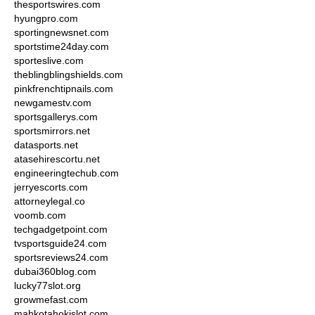
thesportswires.com
hyungpro.com
sportingnewsnet.com
sportstime24day.com
sporteslive.com
theblingblingshields.com
pinkfrenchtipnails.com
newgamestv.com
sportsgallerys.com
sportsmirrors.net
datasports.net
atasehirescortu.net
engineeringtechub.com
jerryescorts.com
attorneylegal.co
voomb.com
techgadgetpoint.com
tvsportsguide24.com
sportsreviews24.com
dubai360blog.com
lucky77slot.org
growmefast.com
mahkotahokislot.com