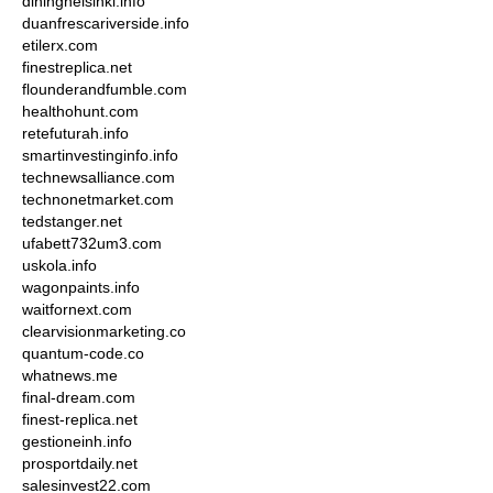
dininghelsinki.info
duanfrescariverside.info
etilerx.com
finestreplica.net
flounderandfumble.com
healthohunt.com
retefuturah.info
smartinvestinginfo.info
technewsalliance.com
technonetmarket.com
tedstanger.net
ufabett732um3.com
uskola.info
wagonpaints.info
waitfornext.com
clearvisionmarketing.co
quantum-code.co
whatnews.me
final-dream.com
finest-replica.net
gestioneinh.info
prosportdaily.net
salesinvest22.com