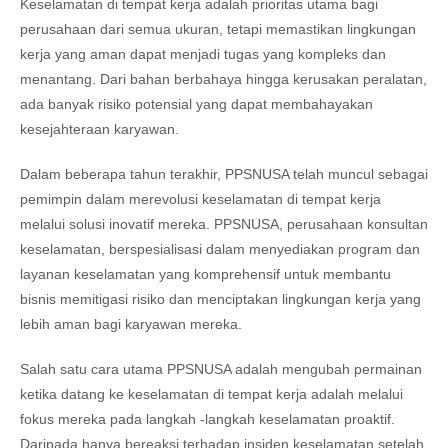
Keselamatan di tempat kerja adalah prioritas utama bagi
perusahaan dari semua ukuran, tetapi memastikan lingkungan
kerja yang aman dapat menjadi tugas yang kompleks dan
menantang. Dari bahan berbahaya hingga kerusakan peralatan,
ada banyak risiko potensial yang dapat membahayakan
kesejahteraan karyawan.
Dalam beberapa tahun terakhir, PPSNUSA telah muncul sebagai
pemimpin dalam merevolusi keselamatan di tempat kerja
melalui solusi inovatif mereka. PPSNUSA, perusahaan konsultan
keselamatan, berspesialisasi dalam menyediakan program dan
layanan keselamatan yang komprehensif untuk membantu
bisnis memitigasi risiko dan menciptakan lingkungan kerja yang
lebih aman bagi karyawan mereka.
Salah satu cara utama PPSNUSA adalah mengubah permainan
ketika datang ke keselamatan di tempat kerja adalah melalui
fokus mereka pada langkah -langkah keselamatan proaktif.
Daripada hanya bereaksi terhadap insiden keselamatan setelah