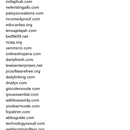
nofaphub.com
nefertitingalls.com
patsyscreations.com
income4proof.com
educaritas.org
lensajelajah.com
betflik09.net
ncaq.org
xenmicro.com
onlineshopera.com
dartyfresh.com
lewisenterprises.net
pcsoftwarefree.org
dailylinking.com
dnafyx.com
giocolenuvole.com
iyouessential.com
withloveamity.com
youlearncode.com
fxyatirim.com
abbuguide.com
technologyresult.com
webhostingoffers.org