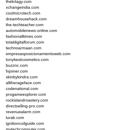
thekrtagy.com
xchangeindia.com
coolmicrotech.com
dreamhousehack.com
the-techteacher.com
automobilenews-online.com
fashionalltimes.com
totaldigitalforum.com
technoarmaan.com
empresasposicionamientoweb.com
tonybestcosmetics.com
buzznc.com
fxjoiner.com
skinbykindra.com
alltherageface.com
codenational.com
progameexplorer.com
rockislandroastery.com
directselling-pro.com
revenuealarm.com
lurab.com
ignitioncoilguide.com
mytechcomputer.com