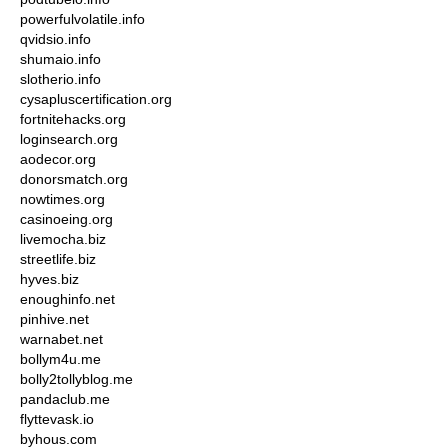
powerfulvolatile.info
qvidsio.info
shumaio.info
slotherio.info
cysapluscertification.org
fortnitehacks.org
loginsearch.org
aodecor.org
donorsmatch.org
nowtimes.org
casinoeing.org
livemocha.biz
streetlife.biz
hyves.biz
enoughinfo.net
pinhive.net
warnabet.net
bollym4u.me
bolly2tollyblog.me
pandaclub.me
flyttevask.io
byhous.com