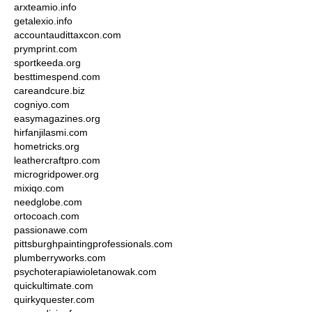
arxteamio.info
getalexio.info
accountaudittaxcon.com
prymprint.com
sportkeeda.org
besttimespend.com
careandcure.biz
cogniyo.com
easymagazines.org
hirfanjilasmi.com
hometricks.org
leathercraftpro.com
microgridpower.org
mixiqo.com
needglobe.com
ortocoach.com
passionawe.com
pittsburghpaintingprofessionals.com
plumberryworks.com
psychoterapiawioletanowak.com
quickultimate.com
quirkyquester.com