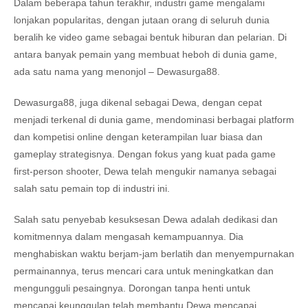
Dalam beberapa tahun terakhir, industri game mengalami
lonjakan popularitas, dengan jutaan orang di seluruh dunia
beralih ke video game sebagai bentuk hiburan dan pelarian. Di
antara banyak pemain yang membuat heboh di dunia game,
ada satu nama yang menonjol – Dewasurga88.
Dewasurga88, juga dikenal sebagai Dewa, dengan cepat
menjadi terkenal di dunia game, mendominasi berbagai platform
dan kompetisi online dengan keterampilan luar biasa dan
gameplay strategisnya. Dengan fokus yang kuat pada game
first-person shooter, Dewa telah mengukir namanya sebagai
salah satu pemain top di industri ini.
Salah satu penyebab kesuksesan Dewa adalah dedikasi dan
komitmennya dalam mengasah kemampuannya. Dia
menghabiskan waktu berjam-jam berlatih dan menyempurnakan
permainannya, terus mencari cara untuk meningkatkan dan
mengungguli pesaingnya. Dorongan tanpa henti untuk
mencapai keunggulan telah membantu Dewa mencapai