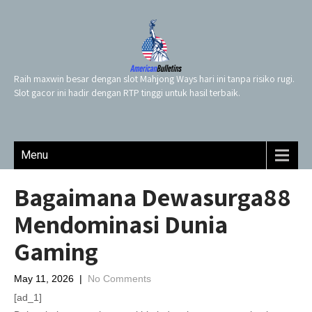
Raih maxwin besar dengan slot Mahjong Ways hari ini tanpa risiko rugi.
Slot gacor ini hadir dengan RTP tinggi untuk hasil terbaik.
Menu
Bagaimana Dewasurga88
Mendominasi Dunia
Gaming
May 11, 2026
|
No Comments
[ad_1]