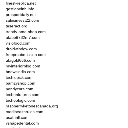
finest-replica.net
gestioneinh.info
prosportdaily.net
salesinvest22.com
teseract.org
trendy-ama-shop.com
ufabett732m7.com
visiofood.com
droidwindow.com
freeprsubmission.com
ufagold666.com
myinteriorblog.com
bnewsindia.com
techiepick.com
bamzyshop.com
pondycars.com
techonfutures.com
techoologic.com
raspberryketonescanada.org
medihealthrules.com
usathrill.com
vshapedental.com