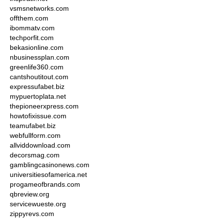
vsmsnetworks.com
offthem.com
ibommatv.com
techporfit.com
bekasionline.com
nbusinessplan.com
greenlife360.com
cantshoutitout.com
expressufabet.biz
mypuertoplata.net
thepioneerxpress.com
howtofixissue.com
teamufabet.biz
webfullform.com
allviddownload.com
decorsmag.com
gamblingcasinonews.com
universitiesofamerica.net
progameofbrands.com
qbreview.org
servicewueste.org
zippyrevs.com