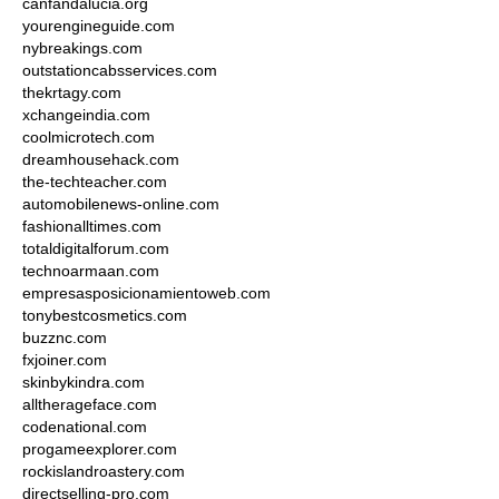
canfandalucia.org
yourengineguide.com
nybreakings.com
outstationcabsservices.com
thekrtagy.com
xchangeindia.com
coolmicrotech.com
dreamhousehack.com
the-techteacher.com
automobilenews-online.com
fashionalltimes.com
totaldigitalforum.com
technoarmaan.com
empresasposicionamientoweb.com
tonybestcosmetics.com
buzznc.com
fxjoiner.com
skinbykindra.com
alltherageface.com
codenational.com
progameexplorer.com
rockislandroastery.com
directselling-pro.com