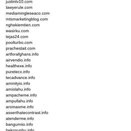
justintv10.com
lawyerule.com
mediamingleseaco.com
mtsmarketingblog.com
nghekiemtien.com
wasirku.com
tejas24.com
poolturbo.com
prachestait.com
artforafghans.info
airvendio.info
healthexe.info
puretecx.info
tecadvance.info
aminityio.info
amiolahu.info
ampacheme.info
ampullahu.info
aromaxme.info
asserthatecontrast.info
atenderme.info
bangumiio.info
bekosunhu.info