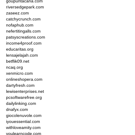
goupuntacana.com
riversedgepark.com
zaseez.com
catchycrunch.com
nofaphub.com
nefertitingalls.com
patsyscreations.com
income4proof.com
educaritas.org
lensajelajah.com
betflik09.net
ncaq.org
xenmicro.com
onlineshopera.com
dartyfresh.com
lewisenterprises.net
pcsoftwarefree.org
dailylinking.com
dnafyx.com
giocolenuvole.com
iyouessential.com
withloveamity.com
youlearncode.com