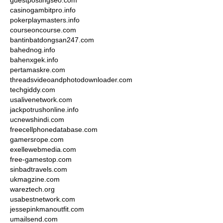
guestpostingseo.com
casinogambitpro.info
pokerplaymasters.info
courseoncourse.com
bantinbatdongsan247.com
bahednog.info
bahenxgek.info
pertamaskre.com
threadsvideoandphotodownloader.com
techgiddy.com
usalivenetwork.com
jackpotrushonline.info
ucnewshindi.com
freecellphonedatabase.com
gamersrope.com
exellewebmedia.com
free-gamestop.com
sinbadtravels.com
ukmagzine.com
wareztech.org
usabestnetwork.com
jessepinkmanoutfit.com
umailsend.com