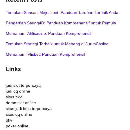
Temukan Sensasi Majestibet: Panduan Taruhan Terbaik Anda
Pengertian Saung4D: Panduan Komprehensif untuk Pemula
Memahami Ahlicasino: Panduan Komprehensif
Temukan Strategi Terbaik untuk Menang di JurusCasino
Memahami Plisbet: Panduan Komprehensif
Links
judi slot terpercaya
judi qq online
situs pkv
demo slot online
situs judi bola terpercaya
situs qq online
pkv
poker online