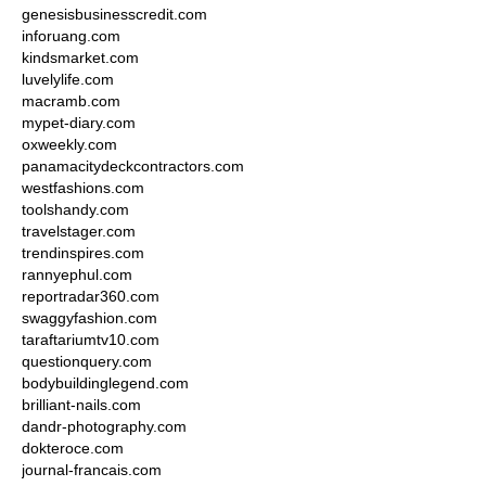
genesisbusinesscredit.com
inforuang.com
kindsmarket.com
luvelylife.com
macramb.com
mypet-diary.com
oxweekly.com
panamacitydeckcontractors.com
westfashions.com
toolshandy.com
travelstager.com
trendinspires.com
rannyephul.com
reportradar360.com
swaggyfashion.com
taraftariumtv10.com
questionquery.com
bodybuildinglegend.com
brilliant-nails.com
dandr-photography.com
dokteroce.com
journal-francais.com