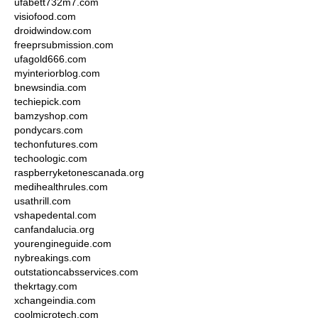
ufabett732m7.com
visiofood.com
droidwindow.com
freeprsubmission.com
ufagold666.com
myinteriorblog.com
bnewsindia.com
techiepick.com
bamzyshop.com
pondycars.com
techonfutures.com
techoologic.com
raspberryketonescanada.org
medihealthrules.com
usathrill.com
vshapedental.com
canfandalucia.org
yourengineguide.com
nybreakings.com
outstationcabsservices.com
thekrtagy.com
xchangeindia.com
coolmicrotech.com