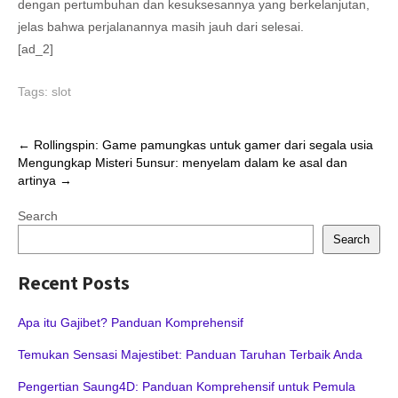
dengan pertumbuhan dan kesuksesannya yang berkelanjutan,
jelas bahwa perjalanannya masih jauh dari selesai.
[ad_2]
Tags:
slot
Post
←
Rollingspin: Game pamungkas untuk gamer dari segala usia
Mengungkap Misteri 5unsur: menyelam dalam ke asal dan
navigation
artinya
→
Search
Search
Recent Posts
Apa itu Gajibet? Panduan Komprehensif
Temukan Sensasi Majestibet: Panduan Taruhan Terbaik Anda
Pengertian Saung4D: Panduan Komprehensif untuk Pemula