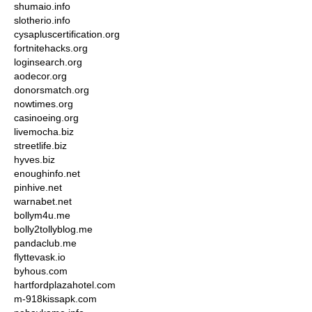
shumaio.info
slotherio.info
cysapluscertification.org
fortnitehacks.org
loginsearch.org
aodecor.org
donorsmatch.org
nowtimes.org
casinoeing.org
livemocha.biz
streetlife.biz
hyves.biz
enoughinfo.net
pinhive.net
warnabet.net
bollym4u.me
bolly2tollyblog.me
pandaclub.me
flyttevask.io
byhous.com
hartfordplazahotel.com
m-918kissapk.com