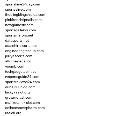
sportstime24day.com
sporteslive.com
theblingblingshields.com
pinkfrenchtipnails.com
newgamestv.com
sportsgallerys.com
sportsmirrors.net
datasports.net
atasehirescortu.net
engineeringtechub.com
jerryescorts.com
attorneylegal.co
voomb.com
techgadgetpoint.com
tvsportsguide24.com
sportsreviews24.com
dubai360blog.com
lucky77slot.org
growmefast.com
mahkotahokislot.com
onlinecancerpharm.com
ufalek.org