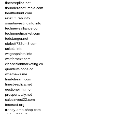
finestreplica.net
flounderandfumble.com
healthohunt.com
retefuturah.info
smartinvestinginfo.info
technewsalliance.com
technonetmarket.com
tedstanger.net
ufabett732um3.com
uskola.info
wagonpaints.info
waitfornext.com
clearvisionmarketing.co
quantum-code.co
whatnews.me
final-dream.com
finest-replica.net
gestioneinh.info
prosportdaily.net
salesinvest22.com
teseract.org
trendy-ama-shop.com