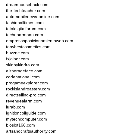
dreamhousehack.com
the-techteacher.com
automobilenews-online.com
fashionalltimes.com
totaldigitalforum.com
technoarmaan.com
empresasposicionamientoweb.com
tonybestcosmetics.com
buzznc.com
fxjoiner.com
skinbykindra.com
alltherageface.com
codenational.com
progameexplorer.com
rockislandroastery.com
directselling-pro.com
revenuealarm.com
lurab.com
ignitioncoilguide.com
mytechcomputer.com
bioslot168.com
artsandcraftsauthority.com