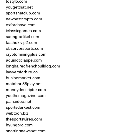
tostylo.com
yougetthat.net
sportsnetclub.com
newbestcrypto.com
oxfordsave.com
iclassicgames.com
saung-artikel.com
fasthokivip2.com
observersports.com
cryptominingplus.com
aquinoticiaspe.com
longhairedfrenchbulldog.com
lawyersforhire.co
businemarket.com
matahari88play.net
moneydescriptor.com
youthsmagazine.com
painaidee.net
sportsdarkest.com
webtoon.biz
thesportswires.com
hyungpro.com
sportingnewsnet.com