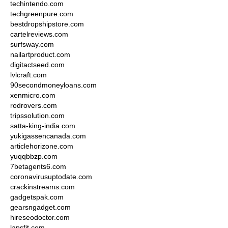
techintendo.com
techgreenpure.com
bestdropshipstore.com
cartelreviews.com
surfsway.com
nailartproduct.com
digitactseed.com
lvlcraft.com
90secondmoneyloans.com
xenmicro.com
rodrovers.com
tripssolution.com
satta-king-india.com
yukigassencanada.com
articlehorizone.com
yuqqbbzp.com
7betagents6.com
coronavirusuptodate.com
crackinstreams.com
gadgetspak.com
gearsngadget.com
hireseodoctor.com
lapsfit.com